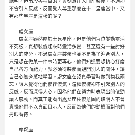
聰明，但出於各種目的。會刻意在人面前裝傻，不過卻
不會引人反感，反而受人尊重那麼在十二星座當中，又
有那些星座是這樣的呢？
處女座
處女座雖然屬於土象星座，但是他們宮位變動靈活
不死板，真想裝傻起來時靈活多變，甚至還有一些討好
別人的成分。不過處女座裝傻也並不是為了迎合別人，
只是想在做某一件事時更專心，他們知道要想精心打磨
自己各方面能力，就必須得裝傻而避開別人的關注，讓
自己心無旁騖地學習。處女座在認真學習時做到物我兩
忘，讓人覺得他們傻裡傻氣，這種傻樣卻不引起別人的
反感，反而深得人心，因為他們在努力時表現出的傻勁
讓人感動。而真正能看出處女座裝傻意圖的聰明人不會
責怪他們不以真面目示人，反而為他們的動機而對他們
另眼看待。
摩羯座