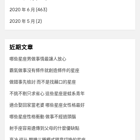
2020 年 6 月
(463)
2020 年 5 月
(2)
近期文章
哪些星座男做事情最讓人放心
霸氣做事沒有條件就創造條件的星座
做錯事先檢討 而不是找藉口的星座
不挑不剔只求省心 這些星座是蛙系青年
適合娶回家當老婆 哪些星座女性格最好
哪些星座性格衝動 做事不經過頭腦
射手座容易遺傳到父母的什麼優缺點
高冷 逗比 靦腆三種模式隨意切換的星座