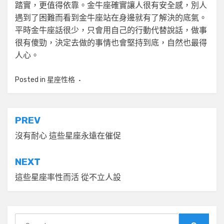
踏實，更值得依靠。金牛座確實讓人很有安全感，別人
遇到了困難而看到金牛座站在身邊就有了解決的底氣。
平時金牛座話很少，只會用自己的行動代替說話，做事
很有傻勁，決定去做的事情也會堅持到底，自然也最得
人心。
Posted in
星座性格
文
PREV
章
沒有耐心 這些星座永遠在催促
導
NEXT
覽
這些星座率性而活 從不立人設
Search