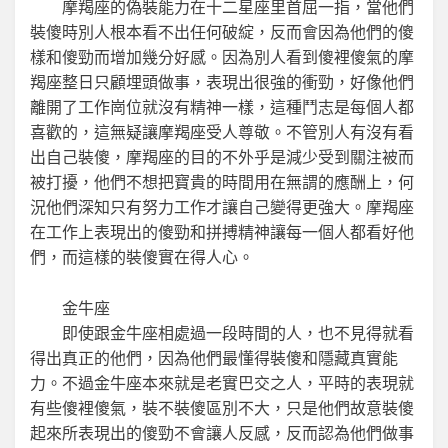
摩羯座的偽裝能力在十二星座里首屈一指，當他們
裝傻時別人根本看不出任何破綻，反而會因為他們的傻
樣和傻勁而增加幾分好感。因為別人看到傻裡傻氣的摩
羯座整日只顧埋頭做事，表現出很強的衝勁，好像他們
離開了工作崗位就沒有精神一樣，這種鬥志是每個人都
喜歡的，這無疑讓摩羯座受人尊敬。不管別人有沒有看
出自己裝傻，摩羯座的目的不外乎是減少受到關注被而
被打擾，他們不想把寶貴的時間用在無謂的應酬上，何
況他們深知只有努力工作才讓自己變得更強大。摩羯座
在工作上表現出的傻勁和拼搏精神讓每一個人都看好他
們，而這樣的裝傻實在得人心。
金牛座
即使跟金牛座相處過一段時間的人，也不見得就看
得出真正的他們，因為他們最懂得裝傻和隱藏真實能
力。不過金牛座本來就是老實巴交之人，平時的表現就
有些傻裡傻氣，裝不裝傻區別不大，只是他們故意裝傻
起來所表現出的傻勁不會讓人反感，反而認為他們做事