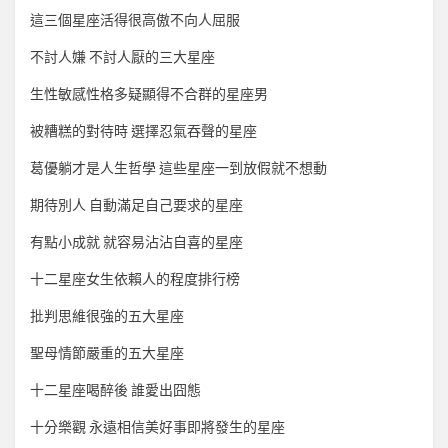
這三個星座活得很高傲不向人屈服
不討人嫌 不討人厭的三大星座
生性敏感性格多疑顯得不合群的星座男
被糟糕的對待時 選擇忍氣吞聲的星座
葛優躺才是人生哲學 這些星座一到放假就不想動
期待別人 自動滿足自己要求的星座
有點小成就 就容易沾沾自喜的星座
十二星座女生依賴人的程度排行榜
批判思維很強的五大星座
聖母情節嚴重的五大星座
十二星座喝醉後 誰愛出囧態
十分樂觀 永遠相信美好事即將發生的星座