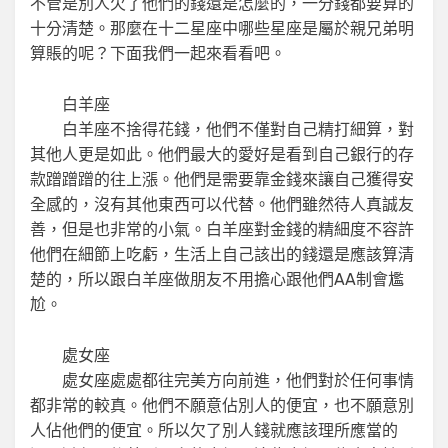
不管是別人欠了他們的錢還是怎麼的，一分錢都要算的
十分清楚。那麼在十二星座中哪些星座是屬於親兄弟明
算賬的呢？下面我們一起來看看吧。
白羊座
白羊座不捨得花錢，他們不僅對自己精打細算，對
其他人更是如此。他們最大的愛好是看到自己銀行的存
款蹭蹭蹭的往上漲。他們是需要靠金錢來讓自己獲得安
全感的，沒有其他東西可以代替。他們雖然待人真誠友
善，但是也非常的小氣。白羊座對金錢的精細度不容許
他們在細節上吃虧，生活上自己該出的錢還是應該算清
楚的，所以跟白羊座做朋友不用擔心跟他們AA制會尷
尬。
處女座
處女座處處都往完美方向前進，他們對於任何事情
都非常的較真。他們不願意佔別人的便宜，也不願意別
人佔他們的便宜。所以欠了別人錢就應該理所應當的