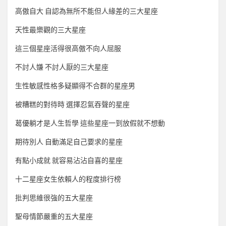
高傲自大 自認為無所不能但人緣差的三大星座
天性最樂觀的三大星座
這三個星座活得很高傲不向人屈服
不討人嫌 不討人厭的三大星座
生性敏感性格多疑顯得不合群的星座男
被糟糕的對待時 選擇忍氣吞聲的星座
葛優躺才是人生哲學 這些星座一到放假就不想動
期待別人 自動滿足自己要求的星座
有點小成就 就容易沾沾自喜的星座
十二星座女生依賴人的程度排行榜
批判思維很強的五大星座
聖母情節嚴重的五大星座