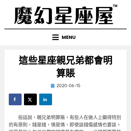
Skip
to
content
MENU
這些星座親兄弟都會明
算賬
Posted
by
2020-06-15
小編
on
俗話說，親兄弟明算賬，有些人在做人上顯得特別
的有原則，錢是錢，情是情，即使談錢傷感情也要談。