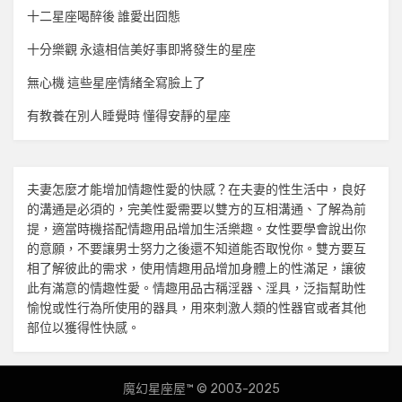
十二星座喝醉後 誰愛出囧態
十分樂觀 永遠相信美好事即將發生的星座
無心機 這些星座情緒全寫臉上了
有教養在別人睡覺時 懂得安靜的星座
夫妻怎麼才能增加
情趣
性愛的快感？在夫妻的性生活中，良好
的溝通是必須的，完美性愛需要以雙方的互相溝通、了解為前
提，適當時機搭配
情趣用品
增加生活樂趣。女性要學會說出你
的意願，不要讓男士努力之後還不知道能否取悅你。雙方要互
相了解彼此的需求，使用
情趣用品
增加身體上的性滿足，讓彼
此有滿意的
情趣
性愛。
情趣用品
古稱淫器、淫具，泛指幫助性
愉悅或性行為所使用的器具，用來刺激人類的性器官或者其他
部位以獲得性快感。
魔幻星座屋™ © 2003-2025