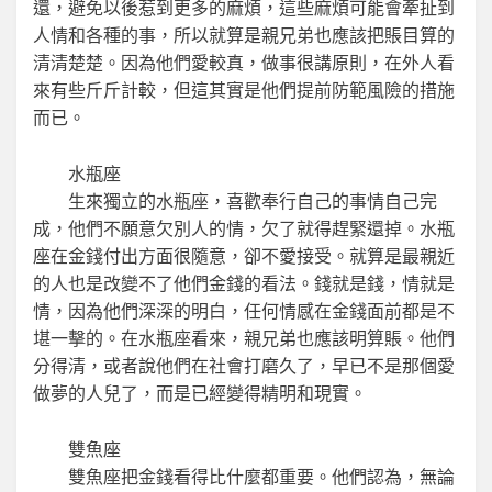
還，避免以後惹到更多的麻煩，這些麻煩可能會牽扯到
人情和各種的事，所以就算是親兄弟也應該把賬目算的
清清楚楚。因為他們愛較真，做事很講原則，在外人看
來有些斤斤計較，但這其實是他們提前防範風險的措施
而已。
水瓶座
生來獨立的水瓶座，喜歡奉行自己的事情自己完
成，他們不願意欠別人的情，欠了就得趕緊還掉。水瓶
座在金錢付出方面很隨意，卻不愛接受。就算是最親近
的人也是改變不了他們金錢的看法。錢就是錢，情就是
情，因為他們深深的明白，任何情感在金錢面前都是不
堪一擊的。在水瓶座看來，親兄弟也應該明算賬。他們
分得清，或者說他們在社會打磨久了，早已不是那個愛
做夢的人兒了，而是已經變得精明和現實。
雙魚座
雙魚座把金錢看得比什麼都重要。他們認為，無論