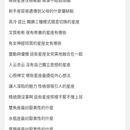
哪些星座性格衝動 做事不經過頭腦
射手座容易遺傳到父母的什麼優缺點
高冷 逗比 靦腆三種模式隨意切換的星座
文質彬彬 很有修養的星座有哪些
有女神經特質的星座女有哪些
靈動與優雅 這些星座女完美地融合在一起
人云亦云 沒有自己獨立思想的星座
心照神交 哪些星座最遵從內心想法
讓人深陷的魅力 性格很吸引人的星座
睡過頭沒事啊 這些星座照樣不緊不慢上班
雙魚座最討厭異性的什麼
水瓶座最討厭異性的什麼
摩羯座最討厭異性的什麼