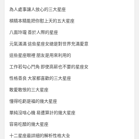
為人處事讓人放心的三大星座
槓精本精能把你懟上天的五大星座
八面玲瓏 善於人際的星座
元氣滿滿 這些星座女總是對世界充滿愛意
這些星座眼裡 朋友是用來利用的
工作若勾心鬥角 即使高薪也不要的星座女
性格善良 大家都喜歡的三大星座
敢愛敢恨的三大星座
懂得吃虧是福的幾大星座
單純沒啥心機 易遭算計的幾大星座
容易吃醋的幾大星座
十二星座最詳細的解析性格大全