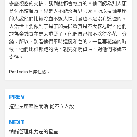
多麼親密的交情，談到錢都會較真的。他們認為別人願
意付出歸願意，只是人不能沒有界限感。所以這類星座
的人說他們比較冷血不近人情其實也不是沒有道理的。
人活世上要做到丁是丁卯是卯還真是不太容易呢。他們
認為金錢實在是太重要了，他們自己都不捨得多花一分
錢。所以，別看他們平時還挺和善的，一旦要花錢的時
候，他們比誰都跑的快。親兄弟明算賬，對他們來說不
奇怪。
Posted in
星座性格
文
PREV
章
這些星座率性而活 從不立人設
導
NEXT
覽
情緒管理能力差的星座