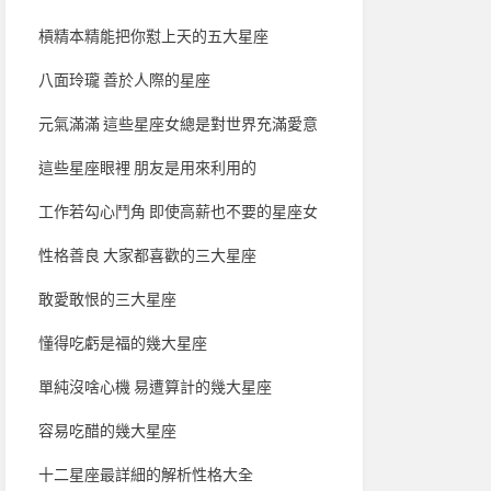
槓精本精能把你懟上天的五大星座
八面玲瓏 善於人際的星座
元氣滿滿 這些星座女總是對世界充滿愛意
這些星座眼裡 朋友是用來利用的
工作若勾心鬥角 即使高薪也不要的星座女
性格善良 大家都喜歡的三大星座
敢愛敢恨的三大星座
懂得吃虧是福的幾大星座
單純沒啥心機 易遭算計的幾大星座
容易吃醋的幾大星座
十二星座最詳細的解析性格大全