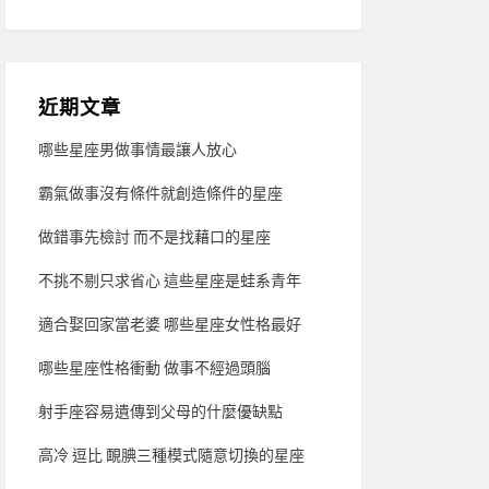
近期文章
哪些星座男做事情最讓人放心
霸氣做事沒有條件就創造條件的星座
做錯事先檢討 而不是找藉口的星座
不挑不剔只求省心 這些星座是蛙系青年
適合娶回家當老婆 哪些星座女性格最好
哪些星座性格衝動 做事不經過頭腦
射手座容易遺傳到父母的什麼優缺點
高冷 逗比 靦腆三種模式隨意切換的星座