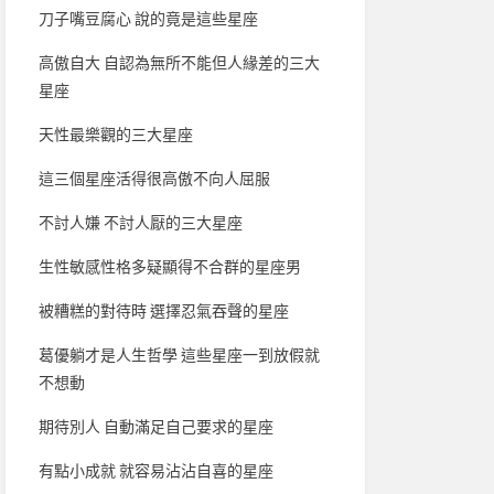
刀子嘴豆腐心 說的竟是這些星座
高傲自大 自認為無所不能但人緣差的三大
星座
天性最樂觀的三大星座
這三個星座活得很高傲不向人屈服
不討人嫌 不討人厭的三大星座
生性敏感性格多疑顯得不合群的星座男
被糟糕的對待時 選擇忍氣吞聲的星座
葛優躺才是人生哲學 這些星座一到放假就
不想動
期待別人 自動滿足自己要求的星座
有點小成就 就容易沾沾自喜的星座