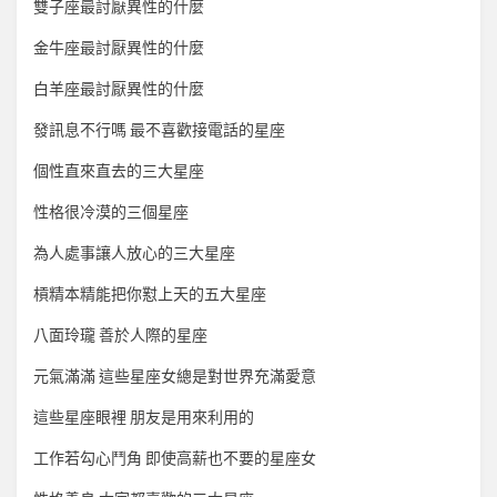
雙子座最討厭異性的什麼
金牛座最討厭異性的什麼
白羊座最討厭異性的什麼
發訊息不行嗎 最不喜歡接電話的星座
個性直來直去的三大星座
性格很冷漠的三個星座
為人處事讓人放心的三大星座
槓精本精能把你懟上天的五大星座
八面玲瓏 善於人際的星座
元氣滿滿 這些星座女總是對世界充滿愛意
這些星座眼裡 朋友是用來利用的
工作若勾心鬥角 即使高薪也不要的星座女