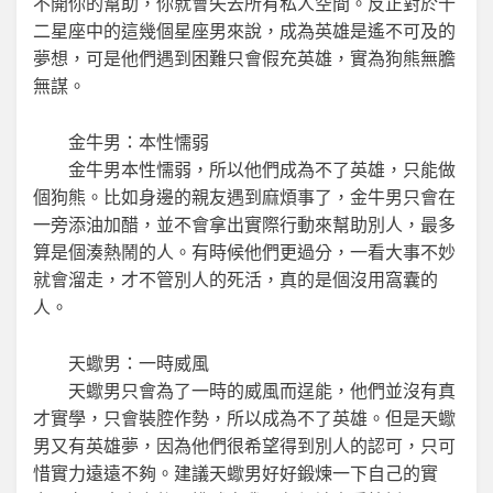
不開你的幫助，你就會失去所有私人空間。反正對於十
二星座中的這幾個星座男來說，成為英雄是遙不可及的
夢想，可是他們遇到困難只會假充英雄，實為狗熊無膽
無謀。
金牛男：本性懦弱
金牛男本性懦弱，所以他們成為不了英雄，只能做
個狗熊。比如身邊的親友遇到麻煩事了，金牛男只會在
一旁添油加醋，並不會拿出實際行動來幫助別人，最多
算是個湊熱鬧的人。有時候他們更過分，一看大事不妙
就會溜走，才不管別人的死活，真的是個沒用窩囊的
人。
天蠍男：一時威風
天蠍男只會為了一時的威風而逞能，他們並沒有真
才實學，只會裝腔作勢，所以成為不了英雄。但是天蠍
男又有英雄夢，因為他們很希望得到別人的認可，只可
惜實力遠遠不夠。建議天蠍男好好鍛煉一下自己的實