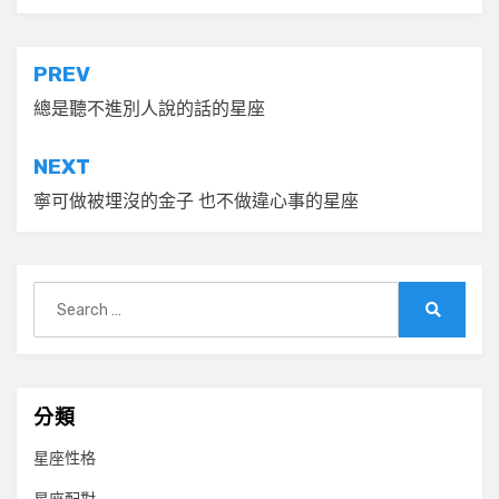
文
PREV
章
總是聽不進別人說的話的星座
導
NEXT
覽
寧可做被埋沒的金子 也不做違心事的星座
Search
for:
Search
分類
星座性格