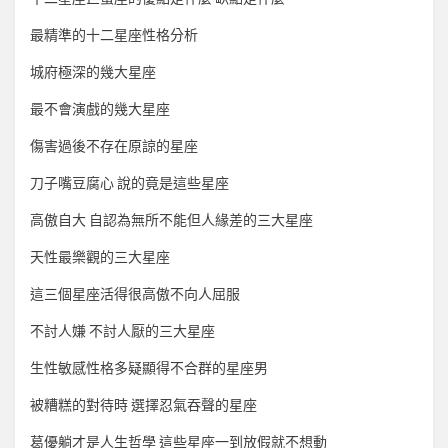
最精準的十二星座性格分析
城府極深的幾大星座
最不會演戲的幾大星座
傷害過後不存在原諒的星座
刀子嘴豆腐心 說的竟是這些星座
高傲自大 自認為無所不能但人緣差的三大星座
天性最樂觀的三大星座
這三個星座活得很高傲不向人屈服
不討人嫌 不討人厭的三大星座
生性敏感性格多疑顯得不合群的星座男
被糟糕的對待時 選擇忍氣吞聲的星座
葛優躺才是人生哲學 這些星座一到放假就不想動