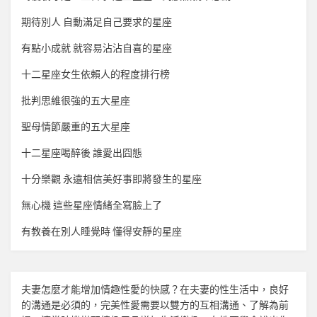
期待別人 自動滿足自己要求的星座
有點小成就 就容易沾沾自喜的星座
十二星座女生依賴人的程度排行榜
批判思維很強的五大星座
聖母情節嚴重的五大星座
十二星座喝醉後 誰愛出囧態
十分樂觀 永遠相信美好事即將發生的星座
無心機 這些星座情緒全寫臉上了
有教養在別人睡覺時 懂得安靜的星座
夫妻怎麼才能增加
情趣
性愛的快感？在夫妻的性生活中，良好
的溝通是必須的，完美性愛需要以雙方的互相溝通、了解為前