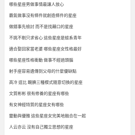
哪些星座男做事情最讓人放心
霸氣做事沒有條件就創造條件的星座
做錯事先檢討 而不是找藉口的星座
不挑不剔只求省心 這些星座是蛙系青年
適合娶回家當老婆 哪些星座女性格最好
哪些星座性格衝動 做事不經過頭腦
射手座容易遺傳到父母的什麼優缺點
高冷 逗比 靦腆三種模式隨意切換的星座
文質彬彬 很有修養的星座有哪些
有女神經特質的星座女有哪些
靈動與優雅 這些星座女完美地融合在一起
人云亦云 沒有自己獨立思想的星座