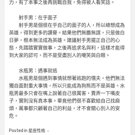
力，有了本事之後再挑戰自我，免得被人看笑話。
射手男：在乎面子
射手男是個很在乎自己的面子的人，所以總想成為
英雄，得到更多的讚譽。結果他們無膽無謀，只是做白
日夢，根本無法成為英雄。建議射手男擺正自己的心
態，先踏踏實實做事，之後再追求名與利，這樣才能得
到大家的認可，而不是受盡別人的嘲笑與白眼。
水瓶男：遇事就逃
水瓶男是個遇到事情就想著逃跑的懦夫，他們無法
獨自面對重大事情，所以只能成為狗熊而不是英雄。水
瓶男最多只會在嘴上說著自己很厲害，賣弄一下嘴皮
子，實則沒有真本事。畢竟他們很不喜歡給自己找麻
煩，萬事都只顧著自己的利益，才不會關心別人的安
危。
Posted in
星座性格