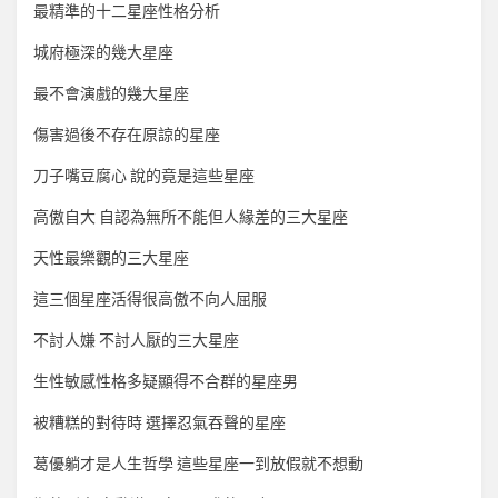
最精準的十二星座性格分析
城府極深的幾大星座
最不會演戲的幾大星座
傷害過後不存在原諒的星座
刀子嘴豆腐心 說的竟是這些星座
高傲自大 自認為無所不能但人緣差的三大星座
天性最樂觀的三大星座
這三個星座活得很高傲不向人屈服
不討人嫌 不討人厭的三大星座
生性敏感性格多疑顯得不合群的星座男
被糟糕的對待時 選擇忍氣吞聲的星座
葛優躺才是人生哲學 這些星座一到放假就不想動