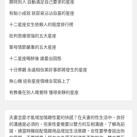
期待別人 自動滿足自己要求的星座
有點小成就 就容易沾沾自喜的星座
十二星座女生依賴人的程度排行榜
批判思維很強的五大星座
聖母情節嚴重的五大星座
十二星座喝醉後 誰愛出囧態
十分樂觀 永遠相信美好事即將發生的星座
無心機 這些星座情緒全寫臉上了
有教養在別人睡覺時 懂得安靜的星座
夫妻怎麼才能增加
情趣
性愛的快感？在夫妻的性生活中，良好
的溝通是必須的，完美性愛需要以雙方的互相溝通、了解為前
提，適當時機搭配
情趣用品
增加生活樂趣。女性要學會說出你