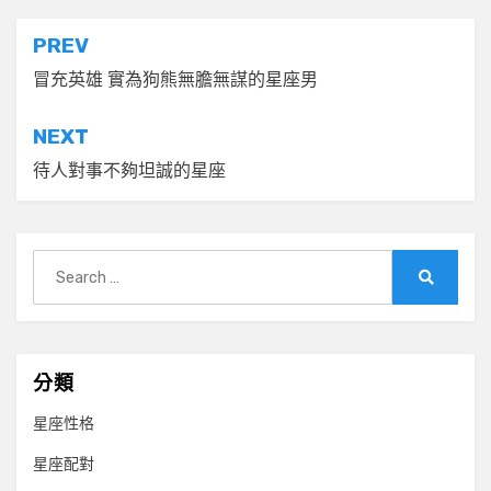
文
PREV
章
冒充英雄 實為狗熊無膽無謀的星座男
導
NEXT
覽
待人對事不夠坦誠的星座
Search
for:
Search
分類
星座性格
星座配對