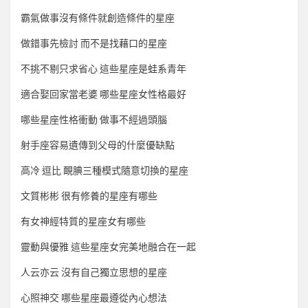
霸氣做事沒有條件就創造條件的星座
做錯事先檢討 而不是找藉口的星座
不挑不剔只求省心 這些星座是蛙系青年
適合娶回家當老婆 哪些星座女性格最好
哪些星座性格衝動 做事不經過頭腦
射手座容易遺傳到父母的什麼優缺點
高冷 逗比 靦腆三種模式隨意切換的星座
文質彬彬 很有修養的星座有哪些
有女神經特質的星座女有哪些
靈動與優雅 這些星座女完美地融合在一起
人云亦云 沒有自己獨立思想的星座
心照神交 哪些星座最遵從內心想法