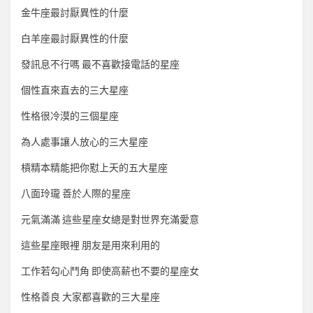
金牛座最討厭異性的什麼
白羊座最討厭異性的什麼
發訊息不行嗎 最不喜歡接電話的星座
個性直來直去的三大星座
性格很冷漠的三個星座
為人處事讓人放心的三大星座
槓精本精能把你懟上天的五大星座
八面玲瓏 善於人際的星座
元氣滿滿 這些星座女總是對世界充滿愛意
這些星座眼裡 朋友是用來利用的
工作若勾心鬥角 即使高薪也不要的星座女
性格善良 大家都喜歡的三大星座