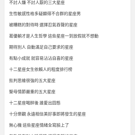
不討人嫌 不討人厭的三大星座
生性敏感性格多疑顯得不合群的星座男
被糟糕的對待時 選擇忍氣吞聲的星座
葛優躺才是人生哲學 這些星座一到放假就不想動
期待別人 自動滿足自己要求的星座
有點小成就 就容易沾沾自喜的星座
十二星座女生依賴人的程度排行榜
批判思維很強的五大星座
聖母情節嚴重的五大星座
十二星座喝醉後 誰愛出囧態
十分樂觀 永遠相信美好事即將發生的星座
無心機 這些星座情緒全寫臉上了