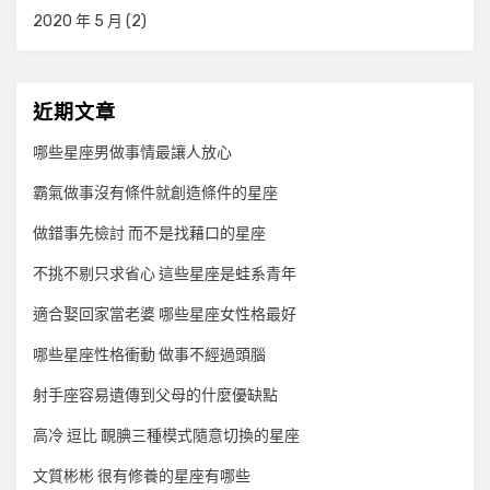
2020 年 5 月
(2)
近期文章
哪些星座男做事情最讓人放心
霸氣做事沒有條件就創造條件的星座
做錯事先檢討 而不是找藉口的星座
不挑不剔只求省心 這些星座是蛙系青年
適合娶回家當老婆 哪些星座女性格最好
哪些星座性格衝動 做事不經過頭腦
射手座容易遺傳到父母的什麼優缺點
高冷 逗比 靦腆三種模式隨意切換的星座
文質彬彬 很有修養的星座有哪些