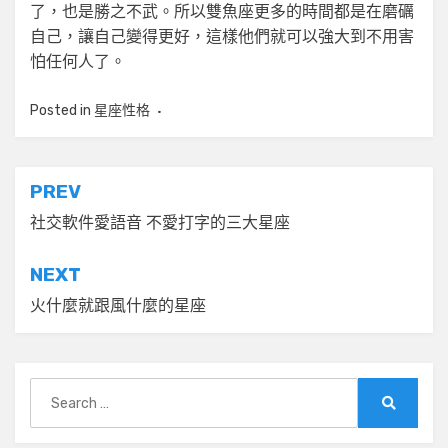
了，也是勝之不武。所以雙魚座更多的時間都是在磨礪
自己，讓自己變得更好，這樣他們就可以強大到不用害
怕任何人了。
Posted in
星座性格
文
PREV
章
社交軟件愛語音 不愛打字的三大星座
導
NEXT
覽
火什麼就跟風什麼的星座
Search
for:
Search