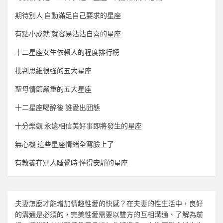
期待別人 自動滿足自己要求的星座
有點小成就 就容易沾沾自喜的星座
十二星座女生依賴人的程度排行榜
批判思維很強的五大星座
聖母情節嚴重的五大星座
十二星座喝醉後 誰愛出囧態
十分樂觀 永遠相信美好事即將發生的星座
無心機 這些星座情緒全寫臉上了
有教養在別人睡覺時 懂得安靜的星座
夫妻怎麼才能增加
情趣
性愛的快感？在夫妻的性生活中，良好
的溝通是必須的，完美性愛需要以雙方的互相溝通、了解為前