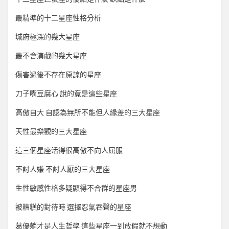
最精準的十二星座性格分析
城府極深的幾大星座
最不會演戲的幾大星座
傷害過後不存在原諒的星座
刀子嘴豆腐心 說的竟是這些星座
高傲自大 自認為無所不能但人緣差的三大星座
天性最樂觀的三大星座
這三個星座活得很高傲不向人屈服
不討人嫌 不討人厭的三大星座
生性敏感性格多疑顯得不合群的星座男
被糟糕的對待時 選擇忍氣吞聲的星座
葛優躺才是人生哲學 這些星座一到放假就不想動