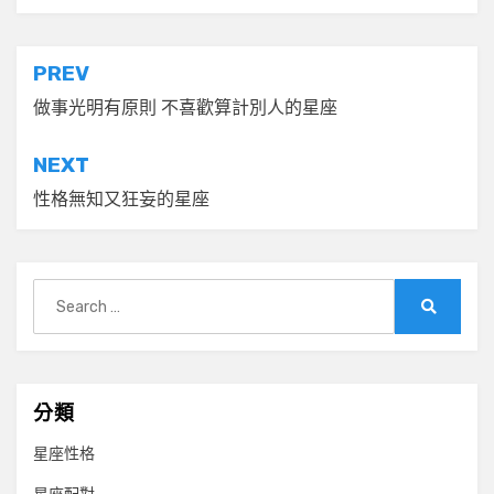
文
PREV
章
做事光明有原則 不喜歡算計別人的星座
導
NEXT
覽
性格無知又狂妄的星座
Search
for:
Search
分類
星座性格