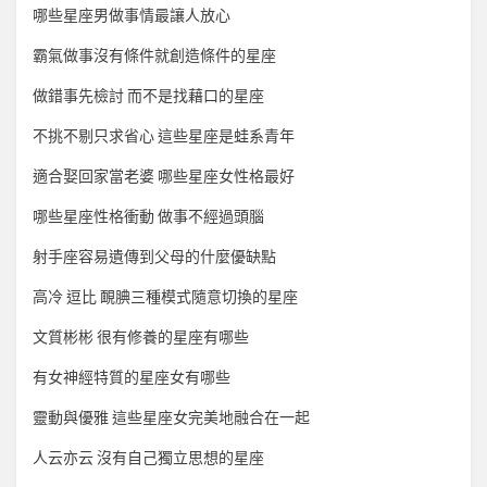
哪些星座男做事情最讓人放心
霸氣做事沒有條件就創造條件的星座
做錯事先檢討 而不是找藉口的星座
不挑不剔只求省心 這些星座是蛙系青年
適合娶回家當老婆 哪些星座女性格最好
哪些星座性格衝動 做事不經過頭腦
射手座容易遺傳到父母的什麼優缺點
高冷 逗比 靦腆三種模式隨意切換的星座
文質彬彬 很有修養的星座有哪些
有女神經特質的星座女有哪些
靈動與優雅 這些星座女完美地融合在一起
人云亦云 沒有自己獨立思想的星座