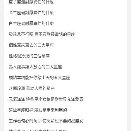
雙子座最討厭異性的什麼
金牛座最討厭異性的什麼
白羊座最討厭異性的什麼
發訊息不行嗎 最不喜歡接電話的星座
個性直來直去的三大星座
性格很冷漠的三個星座
為人處事讓人放心的三大星座
槓精本精能把你懟上天的五大星座
八面玲瓏 善於人際的星座
元氣滿滿 這些星座女總是對世界充滿愛意
這些星座眼裡 朋友是用來利用的
工作若勾心鬥角 即使高薪也不要的星座女