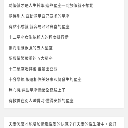
葛優躺才是人生哲學 這些星座一到放假就不想動
期待別人 自動滿足自己要求的星座
有點小成就 就容易沾沾自喜的星座
十二星座女生依賴人的程度排行榜
批判思維很強的五大星座
聖母情節嚴重的五大星座
十二星座喝醉後 誰愛出囧態
十分樂觀 永遠相信美好事即將發生的星座
無心機 這些星座情緒全寫臉上了
有教養在別人睡覺時 懂得安靜的星座
夫妻怎麼才能增加
情趣
性愛的快感？在夫妻的性生活中，良好