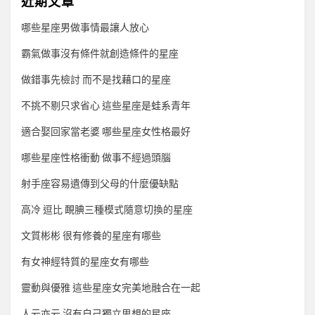
近期文章
哪些星座男做事情最讓人放心
霸氣做事沒有條件就創造條件的星座
做錯事先檢討 而不是找藉口的星座
不挑不剔只求省心 這些星座是蛙系青年
適合娶回家當老婆 哪些星座女性格最好
哪些星座性格衝動 做事不經過頭腦
射手座容易遺傳到父母的什麼優缺點
高冷 逗比 靦腆三種模式隨意切換的星座
文質彬彬 很有修養的星座有哪些
有女神經特質的星座女有哪些
靈動與優雅 這些星座女完美地融合在一起
人云亦云 沒有自己獨立思想的星座