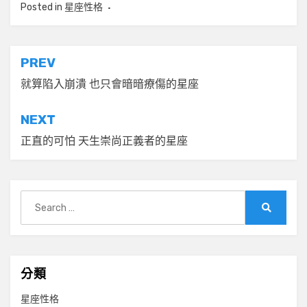
Posted in
星座性格
文
PREV
章
就算陷入崩潰 也只會暗暗療傷的星座
導
NEXT
覽
正直的可怕 天生崇尚正義者的星座
Search
for:
Search
分類
星座性格