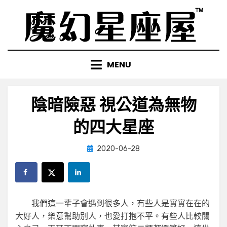
Skip
to
content
MENU
陰暗險惡 視公道為無物
的四大星座
Posted
by
2020-06-28
小編
on
我們這一輩子會遇到很多人，有些人是實實在在的
大好人，樂意幫助別人，也愛打抱不平。有些人比較關