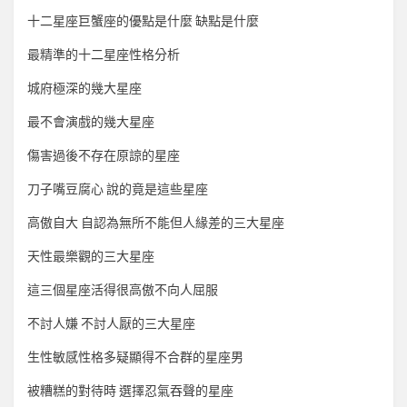
十二星座巨蟹座的優點是什麼 缺點是什麼
最精準的十二星座性格分析
城府極深的幾大星座
最不會演戲的幾大星座
傷害過後不存在原諒的星座
刀子嘴豆腐心 說的竟是這些星座
高傲自大 自認為無所不能但人緣差的三大星座
天性最樂觀的三大星座
這三個星座活得很高傲不向人屈服
不討人嫌 不討人厭的三大星座
生性敏感性格多疑顯得不合群的星座男
被糟糕的對待時 選擇忍氣吞聲的星座