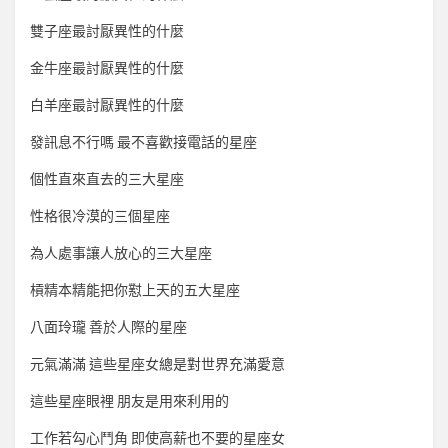
雙子座最討厭異性的什麼
金牛座最討厭異性的什麼
白羊座最討厭異性的什麼
發訊息不行嗎 最不喜歡接電話的星座
個性直來直去的三大星座
性格很冷漠的三個星座
為人處事讓人放心的三大星座
槓精本精能把你懟上天的五大星座
八面玲瓏 善於人際的星座
元氣滿滿 這些星座女總是對世界充滿愛意
這些星座眼裡 朋友是用來利用的
工作若勾心鬥角 即使高薪也不要的星座女