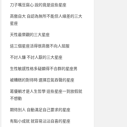
刀子嘴豆腐心 說的竟是這些星座
高傲自大 自認為無所不能但人緣差的三大
星座
天性最樂觀的三大星座
這三個星座活得很高傲不向人屈服
不討人嫌 不討人厭的三大星座
生性敏感性格多疑顯得不合群的星座男
被糟糕的對待時 選擇忍氣吞聲的星座
葛優躺才是人生哲學 這些星座一到放假就
不想動
期待別人 自動滿足自己要求的星座
有點小成就 就容易沾沾自喜的星座