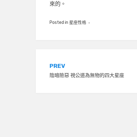
來的。
Posted in
星座性格
文
PREV
陰暗險惡 視公道為無物的四大星座
章
導
覽