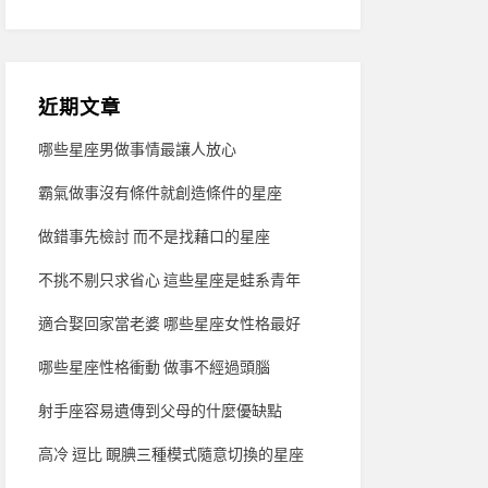
近期文章
哪些星座男做事情最讓人放心
霸氣做事沒有條件就創造條件的星座
做錯事先檢討 而不是找藉口的星座
不挑不剔只求省心 這些星座是蛙系青年
適合娶回家當老婆 哪些星座女性格最好
哪些星座性格衝動 做事不經過頭腦
射手座容易遺傳到父母的什麼優缺點
高冷 逗比 靦腆三種模式隨意切換的星座