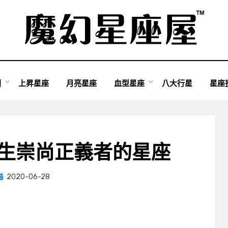
類
上昇星座
月亮星座
血型星座
八大行星
星座
天生崇尚正義者的星座
Posted
by
2020-06-28
小編
on