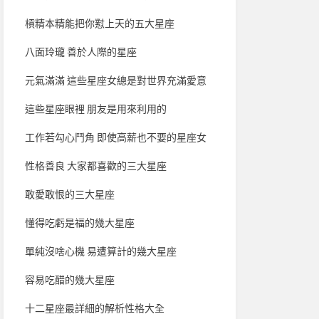
槓精本精能把你懟上天的五大星座
八面玲瓏 善於人際的星座
元氣滿滿 這些星座女總是對世界充滿愛意
這些星座眼裡 朋友是用來利用的
工作若勾心鬥角 即使高薪也不要的星座女
性格善良 大家都喜歡的三大星座
敢愛敢恨的三大星座
懂得吃虧是福的幾大星座
單純沒啥心機 易遭算計的幾大星座
容易吃醋的幾大星座
十二星座最詳細的解析性格大全