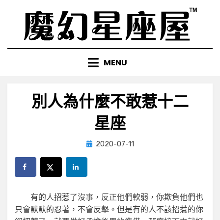
Skip
to
content
MENU
別人為什麼不敢惹十二
星座
Posted
by
2020-07-11
小編
on
有的人招惹了沒事，反正他們軟弱，你欺負他們也
只會默默的忍著，不會反擊。但是有的人不該招惹的你