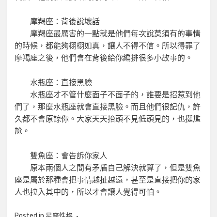
摩羯座：背後說壞話
摩羯座最厲害的一點就是他們每次說莫須有的事情
的時候，都能夠栩栩如真，讓人不得不信。所以得罪了
摩羯座之後，他們會在背後給你編排很多小故事的。
水瓶座：直接黑臉
水瓶座才不管什麼面子不面子的，誰要是招惹到他
們了，那麼水瓶座就會直接黑臉。而且他們很記仇，許
久都不會原諒你。大家天天抬頭不見低頭見的，也挺尷
尬。
雙魚座：會告訴你家人
原本兩個人之間有矛盾自己解決就算了，但是雙魚
座是屬於那種會把事情越扯越遠，甚至是直接把你的家
人也拉入其中的，所以才會讓人覺得可怕。
Posted in
星座性格