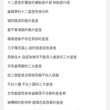
十二星座巨蟹座的優點是什麼 缺點是什麼
最精準的十二星座性格分析
城府極深的幾大星座
最不會演戲的幾大星座
傷害過後不存在原諒的星座
刀子嘴豆腐心 說的竟是這些星座
高傲自大 自認為無所不能但人緣差的三大星座
天性最樂觀的三大星座
這三個星座活得很高傲不向人屈服
不討人嫌 不討人厭的三大星座
生性敏感性格多疑顯得不合群的星座男
被糟糕的對待時 選擇忍氣吞聲的星座