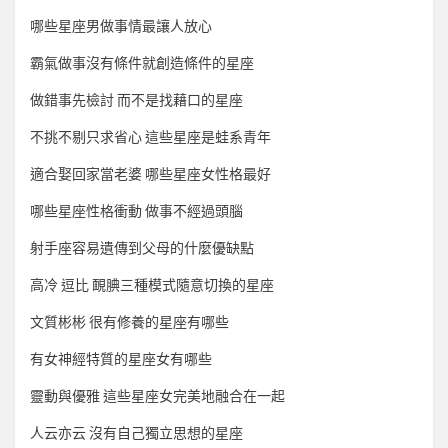
哪些星座男做事情最讓人放心
霸氣做事沒有條件就創造條件的星座
做錯事先檢討 而不是找藉口的星座
不挑不剔只求省心 這些星座是蛙系青年
適合娶回家當老婆 哪些星座女性格最好
哪些星座性格衝動 做事不經過頭腦
射手座容易遺傳到父母的什麼優缺點
高冷 逗比 靦腆三種模式隨意切換的星座
文質彬彬 很有修養的星座有哪些
有女神經特質的星座女有哪些
靈動與優雅 這些星座女完美地融合在一起
人云亦云 沒有自己獨立思想的星座