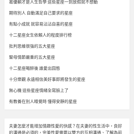
葛優躺才是人生哲學 這些星座一到放假就不想動
期待別人 自動滿足自己要求的星座
有點小成就 就容易沾沾自喜的星座
十二星座女生依賴人的程度排行榜
批判思維很強的五大星座
聖母情節嚴重的五大星座
十二星座喝醉後 誰愛出囧態
十分樂觀 永遠相信美好事即將發生的星座
無心機 這些星座情緒全寫臉上了
有教養在別人睡覺時 懂得安靜的星座
夫妻怎麼才能增加
情趣
性愛的快感？在夫妻的性生活中，良好
的溝通是必須的，完美性愛需要以雙方的互相溝通、了解為前