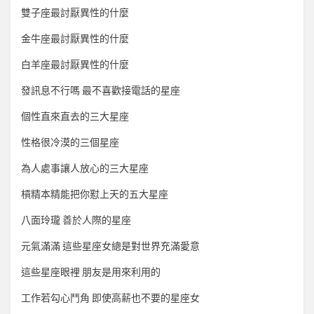
雙子座最討厭異性的什麼
金牛座最討厭異性的什麼
白羊座最討厭異性的什麼
發訊息不行嗎 最不喜歡接電話的星座
個性直來直去的三大星座
性格很冷漠的三個星座
為人處事讓人放心的三大星座
槓精本精能把你懟上天的五大星座
八面玲瓏 善於人際的星座
元氣滿滿 這些星座女總是對世界充滿愛意
這些星座眼裡 朋友是用來利用的
工作若勾心鬥角 即使高薪也不要的星座女