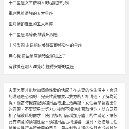
十二星座女生依賴人的程度排行榜
批判思維很強的五大星座
聖母情節嚴重的五大星座
十二星座喝醉後 誰愛出囧態
十分樂觀 永遠相信美好事即將發生的星座
無心機 這些星座情緒全寫臉上了
有教養在別人睡覺時 懂得安靜的星座
夫妻怎麼才能增加
情趣
性愛的快感？在夫妻的性生活中，良好
的溝通是必須的，完美性愛需要以雙方的互相溝通、了解為前
提，適當時機搭配
情趣用品
增加生活樂趣。女性要學會說出你
的意願，不要讓男士努力之後還不知道能否取悅你。雙方要互
相了解彼此的需求，使用
情趣用品
增加身體上的性滿足，讓彼
此有滿意的
情趣
性愛。
情趣用品
古稱淫器、淫具，泛指幫助性
愉悅或性行為所使用的器具，用來刺激人類的性器官或者其他