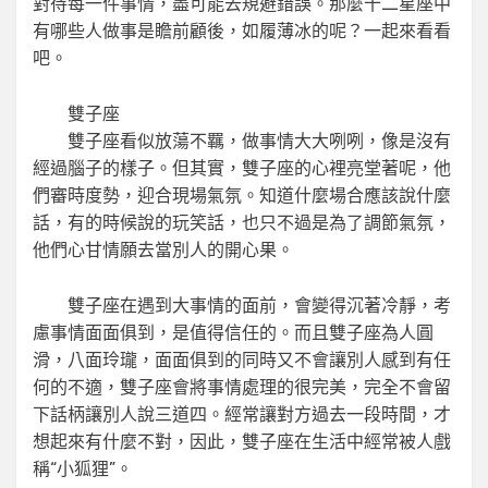
對待每一件事情，盡可能去規避錯誤。那麼十二星座中
有哪些人做事是瞻前顧後，如履薄冰的呢？一起來看看
吧。
雙子座
雙子座看似放蕩不羈，做事情大大咧咧，像是沒有
經過腦子的樣子。但其實，雙子座的心裡亮堂著呢，他
們審時度勢，迎合現場氣氛。知道什麼場合應該說什麼
話，有的時候說的玩笑話，也只不過是為了調節氣氛，
他們心甘情願去當別人的開心果。
雙子座在遇到大事情的面前，會變得沉著冷靜，考
慮事情面面俱到，是值得信任的。而且雙子座為人圓
滑，八面玲瓏，面面俱到的同時又不會讓別人感到有任
何的不適，雙子座會將事情處理的很完美，完全不會留
下話柄讓別人說三道四。經常讓對方過去一段時間，才
想起來有什麼不對，因此，雙子座在生活中經常被人戲
稱“小狐狸”。