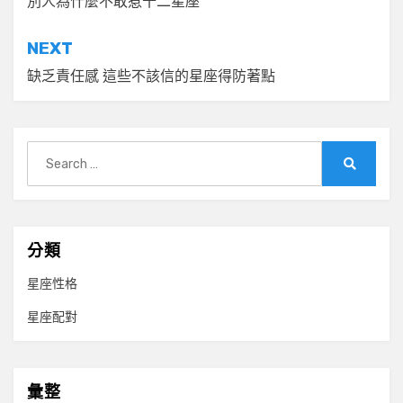
章
別人為什麼不敢惹十二星座
導
NEXT
覽
缺乏責任感 這些不該信的星座得防著點
Search
for:
Search
分類
星座性格
星座配對
彙整