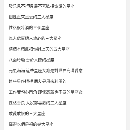
發訊息不行嗎 最不喜歡接電話的星座
個性直來直去的三大星座
性格很冷漠的三個星座
為人處事讓人放心的三大星座
槓精本精能把你懟上天的五大星座
八面玲瓏 善於人際的星座
元氣滿滿 這些星座女總是對世界充滿愛意
這些星座眼裡 朋友是用來利用的
工作若勾心鬥角 即使高薪也不要的星座女
性格善良 大家都喜歡的三大星座
敢愛敢恨的三大星座
懂得吃虧是福的幾大星座