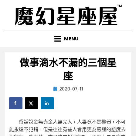
Skip
to
content
MENU
做事滴水不漏的三個星
座
Posted
by
2020-07-11
小編
on
俗話說金無赤金人無完人，人畢竟不是機器，不可
能永遠不犯錯，但是往往有些人會用更為嚴謹的態度去