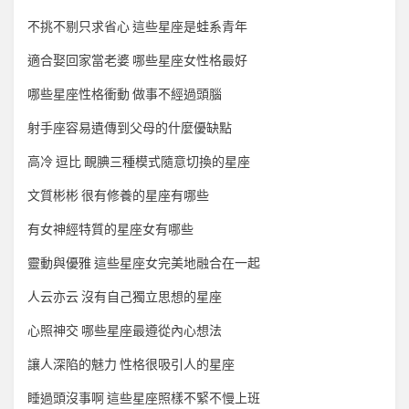
不挑不剔只求省心 這些星座是蛙系青年
適合娶回家當老婆 哪些星座女性格最好
哪些星座性格衝動 做事不經過頭腦
射手座容易遺傳到父母的什麼優缺點
高冷 逗比 靦腆三種模式隨意切換的星座
文質彬彬 很有修養的星座有哪些
有女神經特質的星座女有哪些
靈動與優雅 這些星座女完美地融合在一起
人云亦云 沒有自己獨立思想的星座
心照神交 哪些星座最遵從內心想法
讓人深陷的魅力 性格很吸引人的星座
睡過頭沒事啊 這些星座照樣不緊不慢上班