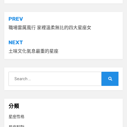
文
PREV
章
職場雷厲風行 家裡溫柔無比的四大星座女
導
NEXT
覽
土味文化氣息最重的星座
Search
for:
Search
分類
星座性格