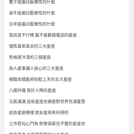
雙子座最討厭異性的什麼
金牛座最討厭異性的什麼
白羊座最討厭異性的什麼
發訊息不行嗎 最不喜歡接電話的星座
個性直來直去的三大星座
性格很冷漠的三個星座
為人處事讓人放心的三大星座
槓精本精能把你懟上天的五大星座
八面玲瓏 善於人際的星座
元氣滿滿 這些星座女總是對世界充滿愛意
這些星座眼裡 朋友是用來利用的
工作若勾心鬥角 即使高薪也不要的星座女