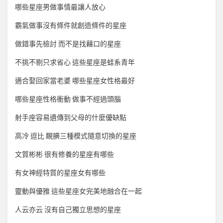
哪些星座男做事情最讓人放心
霸氣做事沒有條件就創造條件的星座
做錯事先檢討 而不是找藉口的星座
不挑不剔只求省心 這些星座是蛙系青年
適合娶回家當老婆 哪些星座女性格最好
哪些星座性格衝動 做事不經過頭腦
射手座容易遺傳到父母的什麼優缺點
高冷 逗比 靦腆三種模式隨意切換的星座
文質彬彬 很有修養的星座有哪些
有女神經特質的星座女有哪些
靈動與優雅 這些星座女完美地融合在一起
人云亦云 沒有自己獨立思想的星座