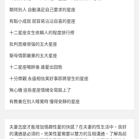
期待別人 自動滿足自己要求的星座
有點小成就 就容易沾沾自喜的星座
十二星座女生依賴人的程度排行榜
批判思維很強的五大星座
聖母情節嚴重的五大星座
十二星座喝醉後 誰愛出囧態
十分樂觀 永遠相信美好事即將發生的星座
無心機 這些星座情緒全寫臉上了
有教養在別人睡覺時 懂得安靜的星座
夫妻怎麼才能增加
情趣
性愛的快感？在夫妻的性生活中，良好
的溝通是必須的，完美性愛需要以雙方的互相溝通、了解為前