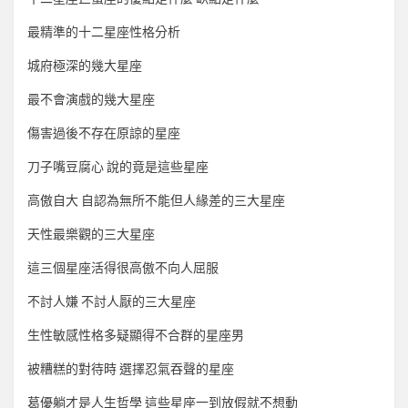
最精準的十二星座性格分析
城府極深的幾大星座
最不會演戲的幾大星座
傷害過後不存在原諒的星座
刀子嘴豆腐心 說的竟是這些星座
高傲自大 自認為無所不能但人緣差的三大星座
天性最樂觀的三大星座
這三個星座活得很高傲不向人屈服
不討人嫌 不討人厭的三大星座
生性敏感性格多疑顯得不合群的星座男
被糟糕的對待時 選擇忍氣吞聲的星座
葛優躺才是人生哲學 這些星座一到放假就不想動