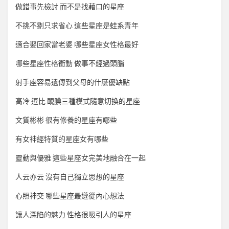
做錯事先檢討 而不是找藉口的星座
不挑不剔只求省心 這些星座是蛙系青年
適合娶回家當老婆 哪些星座女性格最好
哪些星座性格衝動 做事不經過頭腦
射手座容易遺傳到父母的什麼優缺點
高冷 逗比 靦腆三種模式隨意切換的星座
文質彬彬 很有修養的星座有哪些
有女神經特質的星座女有哪些
靈動與優雅 這些星座女完美地融合在一起
人云亦云 沒有自己獨立思想的星座
心照神交 哪些星座最遵從內心想法
讓人深陷的魅力 性格很吸引人的星座