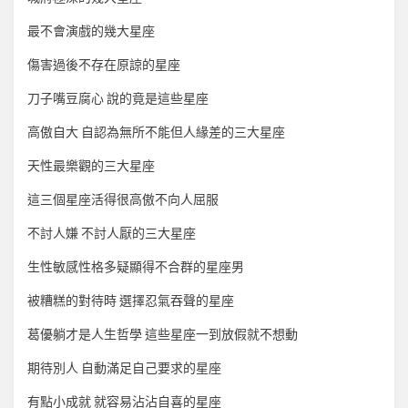
最不會演戲的幾大星座
傷害過後不存在原諒的星座
刀子嘴豆腐心 說的竟是這些星座
高傲自大 自認為無所不能但人緣差的三大星座
天性最樂觀的三大星座
這三個星座活得很高傲不向人屈服
不討人嫌 不討人厭的三大星座
生性敏感性格多疑顯得不合群的星座男
被糟糕的對待時 選擇忍氣吞聲的星座
葛優躺才是人生哲學 這些星座一到放假就不想動
期待別人 自動滿足自己要求的星座
有點小成就 就容易沾沾自喜的星座