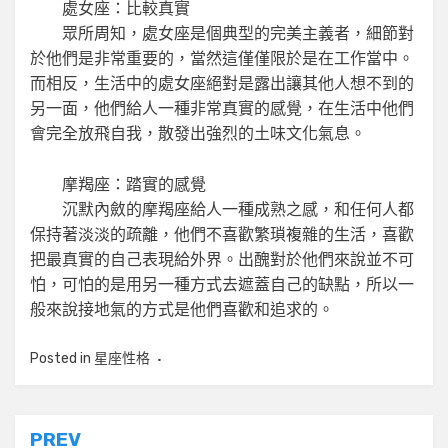
處女座：比較真實
眾所周知，處女座是個典型的完美主義者，細節對
於他們是非常重要的，當然這僅僅限於是在工作當中。
而相反，生活中的處女座絕對是露出讓其他人想不到的
另一面，他們給人一種非常真實的感覺，在生活中他們
會完全放飛自我，散發出強烈的土味文化氣息。
摩羯座：踏實的感覺
沉默內斂的摩羯座給人一種成熟之感，和任何人都
保持著淡淡的疏離，他們不喜歡繁瑣複雜的生活，喜歡
把最真實的自己表現給外界。出醜對於他們來說並不可
怕，可怕的是用另一種方式去遮蓋自己的缺點，所以一
般來說接地氣的方式是他們喜歡和追求的。
Posted in
星座性格
文
PREV