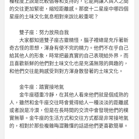
種程度上說是比較倡導和支持的，它能夠讓人與人之間
的交往更加緊密，縮短距離感。那麼十二星座中哪四個
星座的土味文化氣息相對來說比較重呢？
雙子座：努力放飛自我
大家都知道雙子座古靈精怪，腦子裡總是充斥著新
奇古怪的思想，渾身有使不完的精力。他們不在乎自己
給其他人的形象，時常把最真實的自己表現給外界，而
且喜歡新鮮的他們對土味文化也是充滿無限的興趣的，
和他們交往能夠感受到對方渾身散發著的土味文化。
金牛座：踏實接地氣
金牛座穩重冷靜，在其他人看來他們就是個成熟的
人，雖然和金牛座交往時會覺得給人一種淡淡的距離感
或者說是冷漠，但是在長時間的交流中會發現他們的樸
實無華。金牛座的生活方式和交往方式都是非常接地氣
的，相對於那些複雜晦澀難懂的話語他們更喜歡簡單。