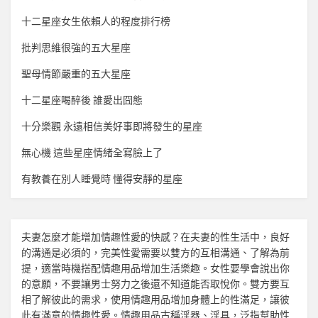
十二星座女生依賴人的程度排行榜
批判思維很強的五大星座
聖母情節嚴重的五大星座
十二星座喝醉後 誰愛出囧態
十分樂觀 永遠相信美好事即將發生的星座
無心機 這些星座情緒全寫臉上了
有教養在別人睡覺時 懂得安靜的星座
夫妻怎麼才能增加
情趣
性愛的快感？在夫妻的性生活中，良好
的溝通是必須的，完美性愛需要以雙方的互相溝通、了解為前
提，適當時機搭配
情趣用品
增加生活樂趣。女性要學會說出你
的意願，不要讓男士努力之後還不知道能否取悅你。雙方要互
相了解彼此的需求，使用
情趣用品
增加身體上的性滿足，讓彼
此有滿意的
情趣
性愛。
情趣用品
古稱淫器、淫具，泛指幫助性