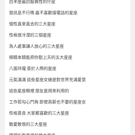
白羊座最討厭異性的什麼
發訊息不行嗎 最不喜歡接電話的星座
個性直來直去的三大星座
性格很冷漠的三個星座
為人處事讓人放心的三大星座
槓精本精能把你懟上天的五大星座
八面玲瓏 善於人際的星座
元氣滿滿 這些星座女總是對世界充滿愛意
這些星座眼裡 朋友是用來利用的
工作若勾心鬥角 即使高薪也不要的星座女
性格善良 大家都喜歡的三大星座
敢愛敢恨的三大星座