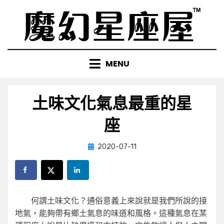
Skip
to
content
MENU
土味文化氣息最重的星
座
Posted
by
2020-07-11
小編
on
何謂土味文化？通俗意義上來說就是我們所說的接
地氣，能夠帶有鄉土氣息的味道和風格。這種氣息在某