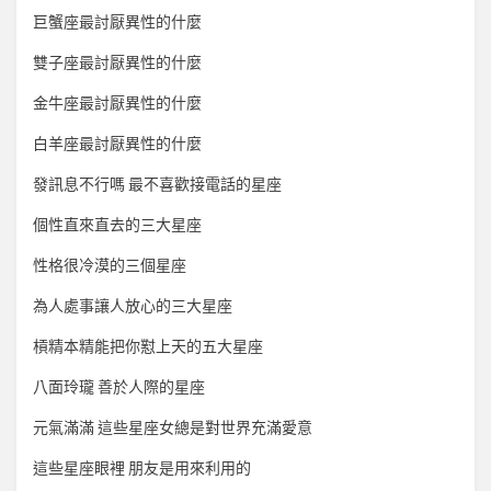
巨蟹座最討厭異性的什麼
雙子座最討厭異性的什麼
金牛座最討厭異性的什麼
白羊座最討厭異性的什麼
發訊息不行嗎 最不喜歡接電話的星座
個性直來直去的三大星座
性格很冷漠的三個星座
為人處事讓人放心的三大星座
槓精本精能把你懟上天的五大星座
八面玲瓏 善於人際的星座
元氣滿滿 這些星座女總是對世界充滿愛意
這些星座眼裡 朋友是用來利用的