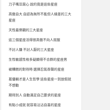
刀子嘴豆腐心 說的竟是這些星座
高傲自大 自認為無所不能但人緣差的三大
星座
天性最樂觀的三大星座
這三個星座活得很高傲不向人屈服
不討人嫌 不討人厭的三大星座
生性敏感性格多疑顯得不合群的星座男
被糟糕的對待時 選擇忍氣吞聲的星座
葛優躺才是人生哲學 這些星座一到放假就
不想動
期待別人 自動滿足自己要求的星座
有點小成就 就容易沾沾自喜的星座