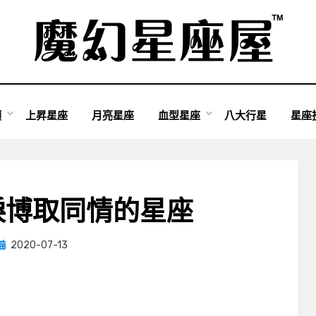
類
上昇星座
月亮星座
血型星座
八大行星
星座
淚博取同情的星座
Posted
by
2020-07-13
小編
on