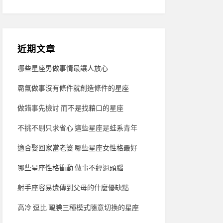
近期文章
哪些星座男做事情最讓人放心
霸氣做事沒有條件就創造條件的星座
做錯事先檢討 而不是找藉口的星座
不挑不剔只求省心 這些星座是蛙系青年
適合娶回家當老婆 哪些星座女性格最好
哪些星座性格衝動 做事不經過頭腦
射手座容易遺傳到父母的什麼優缺點
高冷 逗比 靦腆三種模式隨意切換的星座