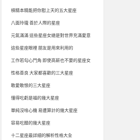
槓精本精能把你懟上天的五大星座
八面玲瓏 善於人際的星座
元氣滿滿 這些星座女總是對世界充滿愛意
這些星座眼裡 朋友是用來利用的
工作若勾心鬥角 即使高薪也不要的星座女
性格善良 大家都喜歡的三大星座
敢愛敢恨的三大星座
懂得吃虧是福的幾大星座
單純沒啥心機 易遭算計的幾大星座
容易吃醋的幾大星座
十二星座最詳細的解析性格大全