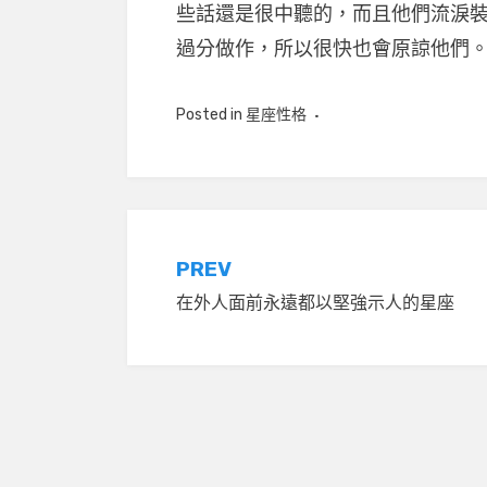
些話還是很中聽的，而且他們流淚
過分做作，所以很快也會原諒他們
Posted in
星座性格
文
PREV
在外人面前永遠都以堅強示人的星座
章
導
覽