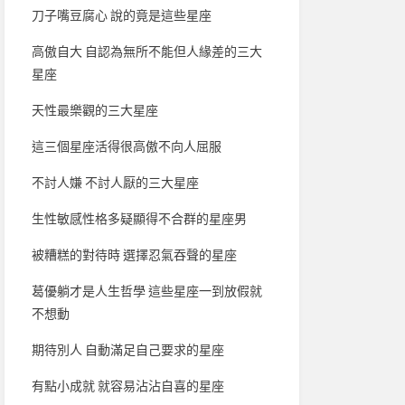
刀子嘴豆腐心 說的竟是這些星座
高傲自大 自認為無所不能但人緣差的三大
星座
天性最樂觀的三大星座
這三個星座活得很高傲不向人屈服
不討人嫌 不討人厭的三大星座
生性敏感性格多疑顯得不合群的星座男
被糟糕的對待時 選擇忍氣吞聲的星座
葛優躺才是人生哲學 這些星座一到放假就
不想動
期待別人 自動滿足自己要求的星座
有點小成就 就容易沾沾自喜的星座