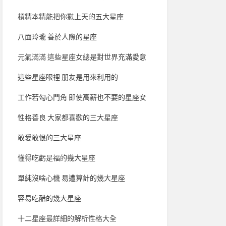
槓精本精能把你懟上天的五大星座
八面玲瓏 善於人際的星座
元氣滿滿 這些星座女總是對世界充滿愛意
這些星座眼裡 朋友是用來利用的
工作若勾心鬥角 即使高薪也不要的星座女
性格善良 大家都喜歡的三大星座
敢愛敢恨的三大星座
懂得吃虧是福的幾大星座
單純沒啥心機 易遭算計的幾大星座
容易吃醋的幾大星座
十二星座最詳細的解析性格大全