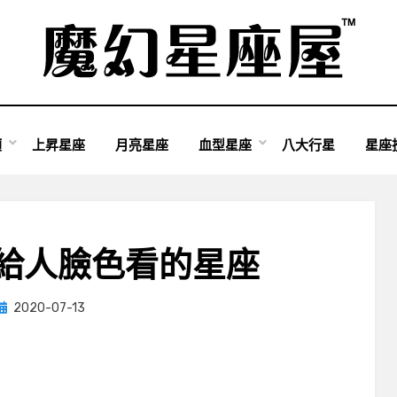
類
上昇星座
月亮星座
血型星座
八大行星
星座
給人臉色看的星座
Posted
by
2020-07-13
小編
on