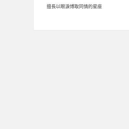
擅長以眼淚博取同情的星座
章
導
覽