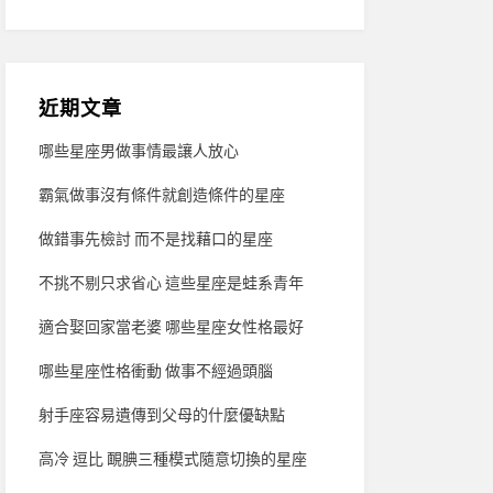
近期文章
哪些星座男做事情最讓人放心
霸氣做事沒有條件就創造條件的星座
做錯事先檢討 而不是找藉口的星座
不挑不剔只求省心 這些星座是蛙系青年
適合娶回家當老婆 哪些星座女性格最好
哪些星座性格衝動 做事不經過頭腦
射手座容易遺傳到父母的什麼優缺點
高冷 逗比 靦腆三種模式隨意切換的星座