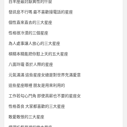
白羊座最討厭異性的什麼
發訊息不行嗎 最不喜歡接電話的星座
個性直來直去的三大星座
性格很冷漠的三個星座
為人處事讓人放心的三大星座
槓精本精能把你懟上天的五大星座
八面玲瓏 善於人際的星座
元氣滿滿 這些星座女總是對世界充滿愛意
這些星座眼裡 朋友是用來利用的
工作若勾心鬥角 即使高薪也不要的星座女
性格善良 大家都喜歡的三大星座
敢愛敢恨的三大星座