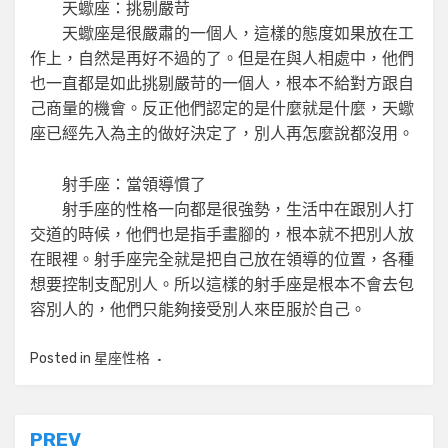
天蠍座：挑剔嚴苛
天蠍座是很嚴肅的一個人，這樣的態度如果放在工
作上，自然是再好不過的了。但是在與人相處中，他們
也一直都是如此挑剔嚴苛的一個人，根本不給對方跟自
己商量的機會。反正他們認定的是什麼就是什麼，天蠍
座已經先入為主的做好決定了，別人再怎麼說都沒用。
射手座：當領導慣了
射手座的性格一向都是很強勢，生活中在跟別人打
交道的時候，他們也是指手畫腳的，根本就不把別人放
在眼裡。射手座完全就是把自己放在領導的位置，各種
想要控制支配別人。所以這樣的射手座是根本不會去包
容別人的，他們只能夠接受別人來臣服於自己。
Posted in
星座性格
文
PREV