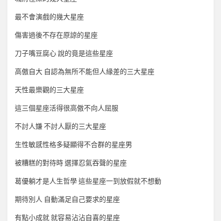
最不會演戲的幾大星座
傷害過後不存在原諒的星座
刀子嘴豆腐心 說的竟是這些星座
高傲自大 自認為無所不能但人緣差的三大星座
天性最樂觀的三大星座
這三個星座活得很高傲不向人屈服
不討人嫌 不討人厭的三大星座
生性敏感性格多疑顯得不合群的星座男
被糟糕的對待時 選擇忍氣吞聲的星座
葛優躺才是人生哲學 這些星座一到放假就不想動
期待別人 自動滿足自己要求的星座
有點小成就 就容易沾沾自喜的星座