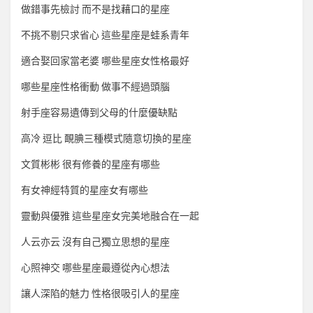
做錯事先檢討 而不是找藉口的星座
不挑不剔只求省心 這些星座是蛙系青年
適合娶回家當老婆 哪些星座女性格最好
哪些星座性格衝動 做事不經過頭腦
射手座容易遺傳到父母的什麼優缺點
高冷 逗比 靦腆三種模式隨意切換的星座
文質彬彬 很有修養的星座有哪些
有女神經特質的星座女有哪些
靈動與優雅 這些星座女完美地融合在一起
人云亦云 沒有自己獨立思想的星座
心照神交 哪些星座最遵從內心想法
讓人深陷的魅力 性格很吸引人的星座