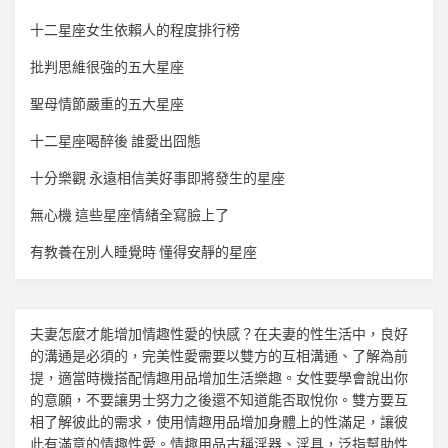
十二星座女生依賴人的程度排行榜
批判思維很強的五大星座
聖母情節嚴重的五大星座
十二星座喝醉後 誰愛出囧態
十分樂觀 永遠相信美好事即將發生的星座
無心機 這些星座情緒全寫臉上了
有教養在別人睡覺時 懂得安靜的星座
夫妻怎麼才能增加
情趣
性愛的快感？在夫妻的性生活中，良好
的溝通是必須的，完美性愛需要以雙方的互相溝通、了解為前
提，適當時機搭配
情趣用品
增加生活樂趣。女性要學會說出你
的意願，不要讓男士努力之後還不知道能否取悅你。雙方要互
相了解彼此的需求，使用
情趣用品
增加身體上的性滿足，讓彼
此有滿意的
情趣
性愛。
情趣用品
古稱淫器、淫具，泛指幫助性