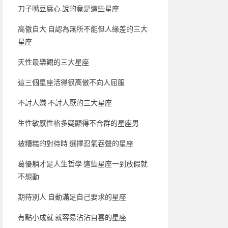
刀子嘴豆腐心 說的竟是這些星座
高傲自大 自認為無所不能但人緣差的三大
星座
天性最樂觀的三大星座
這三個星座活得很高傲不向人屈服
不討人嫌 不討人厭的三大星座
生性敏感性格多疑顯得不合群的星座男
被糟糕的對待時 選擇忍氣吞聲的星座
葛優躺才是人生哲學 這些星座一到放假就
不想動
期待別人 自動滿足自己要求的星座
有點小成就 就容易沾沾自喜的星座