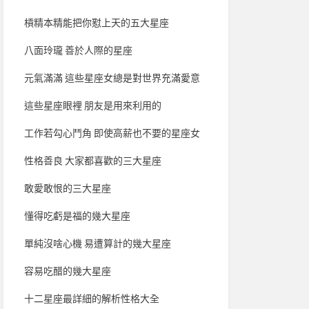
槓精本精能把你懟上天的五大星座
八面玲瓏 善於人際的星座
元氣滿滿 這些星座女總是對世界充滿愛意
這些星座眼裡 朋友是用來利用的
工作若勾心鬥角 即使高薪也不要的星座女
性格善良 大家都喜歡的三大星座
敢愛敢恨的三大星座
懂得吃虧是福的幾大星座
單純沒啥心機 易遭算計的幾大星座
容易吃醋的幾大星座
十二星座最詳細的解析性格大全