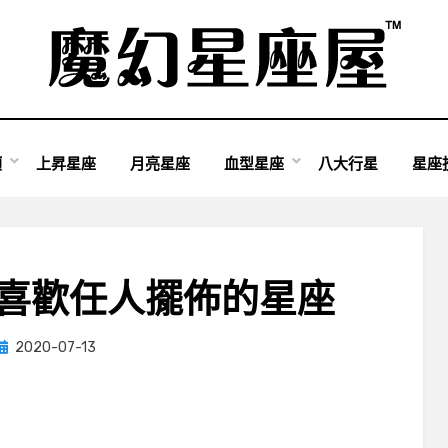
類
上昇星座
月亮星座
血型星座
八大行星
星座
不喜歡任人擺佈的星座
Posted
by
2020-07-13
小編
on