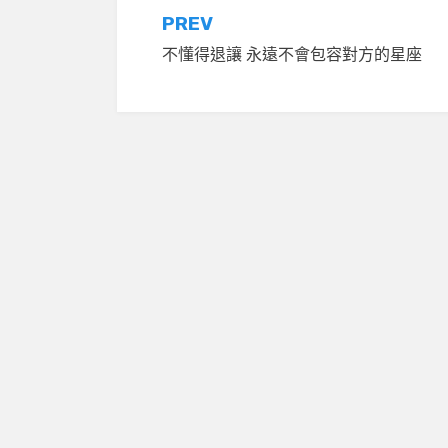
文
PREV
不懂得退讓 永遠不會包容對方的星座
章
導
覽