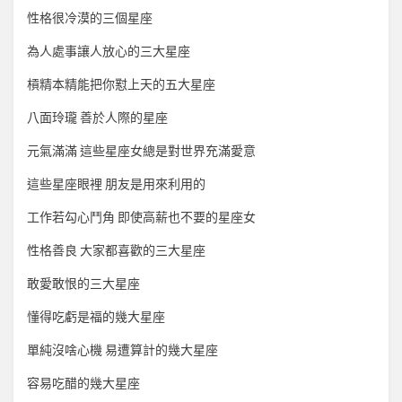
性格很冷漠的三個星座
為人處事讓人放心的三大星座
槓精本精能把你懟上天的五大星座
八面玲瓏 善於人際的星座
元氣滿滿 這些星座女總是對世界充滿愛意
這些星座眼裡 朋友是用來利用的
工作若勾心鬥角 即使高薪也不要的星座女
性格善良 大家都喜歡的三大星座
敢愛敢恨的三大星座
懂得吃虧是福的幾大星座
單純沒啥心機 易遭算計的幾大星座
容易吃醋的幾大星座