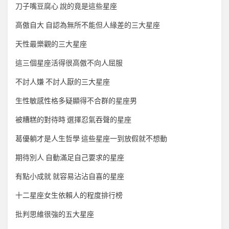
刀子嘴豆腐心 說的竟是這些星座
高傲自大 自認為無所不能但人緣差的三大星座
天性最樂觀的三大星座
這三個星座活得很高傲不向人屈服
不討人嫌 不討人厭的三大星座
生性敏感性格多疑顯得不合群的星座男
被糟糕的對待時 選擇忍氣吞聲的星座
葛優躺才是人生哲學 這些星座一到放假就不想動
期待別人 自動滿足自己要求的星座
有點小成就 就容易沾沾自喜的星座
十二星座女生依賴人的程度排行榜
批判思維很強的五大星座