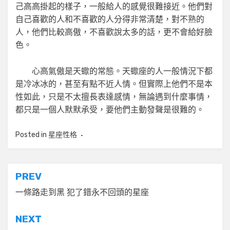
己高高掛起的樣子，一般給人的感覺很難接近。他們對
自己喜歡的人和不喜歡的人分得非常清楚，對不熟的
人，他們比較高傲，不喜歡說太多的話，更不會給好臉
色。
心高氣傲是天蠍的常態。天蠍座的人一般情況下都
是冷冰冰的，甚至有點不近人情。但實際上他們不是本
性如此，只是不太擅長表達感情，無論遇到什麼事情，
都只是一個人默默承受，要他們主動發聲是很難的。
Posted in
星座性格
文
PREV
章
一條路走到黑 犯了錯永不回頭的星座
導
NEXT