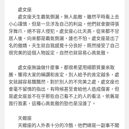
處女座
處女座天生霸氣側漏，無人能敵，雖然平時看上去
小心謹慎，但是一旦涉及自己的利益，他們就會變得張
牙舞爪，絕不容人侵犯。處女座心比天高，從來都不甘
居人後，向來都是霸氣側漏，誰也不怕。處女座是出了
名的傲嬌，天生就自我感覺十分良好，既然接受了自己
很完美的這個人物設定，自然也就容易心高氣傲。
處女座無論做什麼事，都很希望用細節質量來取
勝，獲得大家的稱讚和肯定，別人給予的肯定越多，處
女就越容易飄飄然，對於別人的不完美之處，處女座也
會毫不留情的指出，有時候甚至會給他人造成傷害，但
是處女座並不在乎那些自己看不上的人的看法，依舊是
我行我素，這種心高氣傲的勁也是沒誰了。
天蠍座
天蠍座的人外表十分的冷酷，他們總是一副事不關