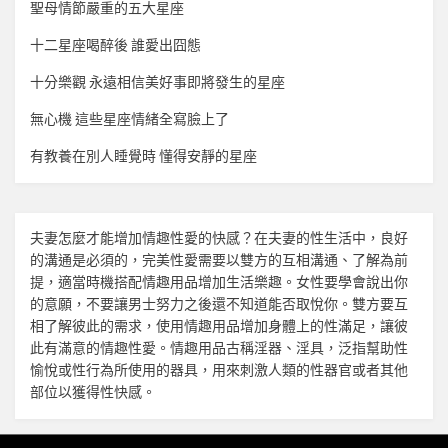
聖母情節嚴重的五大星座
十二星座喝醉後 誰愛出囧態
十分樂觀 永遠相信美好事即將發生的星座
無心機 這些星座情緒全寫臉上了
有教養在別人睡覺時 懂得安靜的星座
夫妻怎麼才能增加
情趣
性愛的快感？在夫妻的性生活中，良好
的溝通是必須的，完美性愛需要以雙方的互相溝通、了解為前
提，適當時機搭配
情趣用品
增加生活樂趣。女性要學會說出你
的意願，不要讓男士努力之後還不知道能否取悅你。雙方要互
相了解彼此的需求，使用
情趣用品
增加身體上的性滿足，讓彼
此有滿意的
情趣
性愛。
情趣用品
古稱淫器、淫具，泛指幫助性
愉悅或性行為所使用的器具，用來刺激人類的性器官或者其他
部位以獲得性快感。