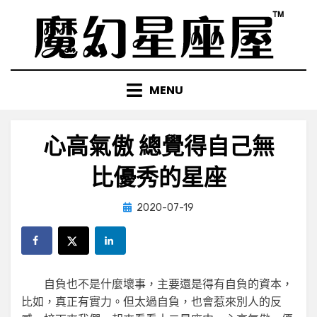
Skip
to
content
MENU
心高氣傲 總覺得自己無
比優秀的星座
Posted
by
2020-07-19
小編
on
自負也不是什麼壞事，主要還是得有自負的資本，
比如，真正有實力。但太過自負，也會惹來別人的反