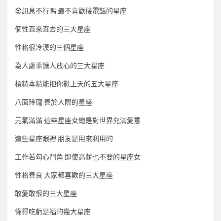
發訊息不行嗎 最不喜歡接電話的星座
個性直來直去的三大星座
性格很冷漠的三個星座
為人處事讓人放心的三大星座
槓精本精能把你懟上天的五大星座
八面玲瓏 善於人際的星座
元氣滿滿 這些星座女總是對世界充滿愛意
這些星座眼裡 朋友是用來利用的
工作若勾心鬥角 即使高薪也不要的星座女
性格善良 大家都喜歡的三大星座
敢愛敢恨的三大星座
懂得吃虧是福的幾大星座