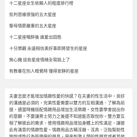
十二星座女生依賴人的程度排行榜
批判思維很強的五大星座
聖母情節嚴重的五大星座
十二星座喝醉後 誰愛出囧態
十分樂觀 永遠相信美好事即將發生的星座
無心機 這些星座情緒全寫臉上了
有教養在別人睡覺時 懂得安靜的星座
夫妻怎麼才能增加
情趣
性愛的快感？在夫妻的性生活中，良好
的溝通是必須的，完美性愛需要以雙方的互相溝通、了解為前
提，適當時機搭配
情趣用品
增加生活樂趣。女性要學會說出你
的意願，不要讓男士努力之後還不知道能否取悅你。雙方要互
相了解彼此的需求，使用
情趣用品
增加身體上的性滿足，讓彼
此有滿意的
情趣
性愛。
情趣用品
古稱淫器、淫具，泛指幫助性
愉悅或性行為所使用的器具，用來刺激人類的性器官或者其他