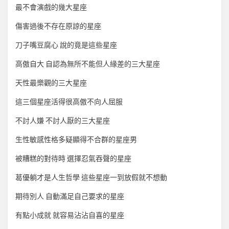
最不會演戲的幾大星座
傷害過後不存在原諒的星座
刀子嘴豆腐心 說的竟是這些星座
高傲自大 自認為無所不能但人緣差的三大星座
天性最樂觀的三大星座
這三個星座活得很高傲不向人屈服
不討人嫌 不討人厭的三大星座
生性敏感性格多疑顯得不合群的星座男
被糟糕的對待時 選擇忍氣吞聲的星座
葛優躺才是人生哲學 這些星座一到放假就不想動
期待別人 自動滿足自己要求的星座
有點小成就 就容易沾沾自喜的星座