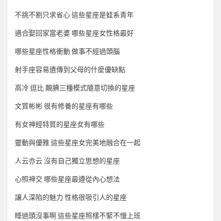
不挑不剔只求省心 這些星座是蛙系青年
適合娶回家當老婆 哪些星座女性格最好
哪些星座性格衝動 做事不經過頭腦
射手座容易遺傳到父母的什麼優缺點
高冷 逗比 靦腆三種模式隨意切換的星座
文質彬彬 很有修養的星座有哪些
有女神經特質的星座女有哪些
靈動與優雅 這些星座女完美地融合在一起
人云亦云 沒有自己獨立思想的星座
心照神交 哪些星座最遵從內心想法
讓人深陷的魅力 性格很吸引人的星座
睡過頭沒事啊 這些星座照樣不緊不慢上班