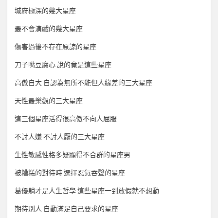
城府極深的幾大星座
最不會演戲的幾大星座
傷害過後不存在原諒的星座
刀子嘴豆腐心 說的竟是這些星座
高傲自大 自認為無所不能但人緣差的三大星座
天性最樂觀的三大星座
這三個星座活得很高傲不向人屈服
不討人嫌 不討人厭的三大星座
生性敏感性格多疑顯得不合群的星座男
被糟糕的對待時 選擇忍氣吞聲的星座
葛優躺才是人生哲學 這些星座一到放假就不想動
期待別人 自動滿足自己要求的星座