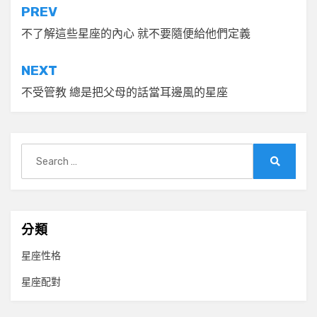
文
PREV
章
不了解這些星座的內心 就不要隨便給他們定義
導
NEXT
覽
不受管教 總是把父母的話當耳邊風的星座
Search
for:
Search
分類
星座性格
星座配對