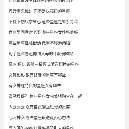
霸氣做事沒有條件就創造條件的星座
做錯事先檢討 而不是找藉口的星座
不挑不剔只求省心 這些星座是蛙系青年
適合娶回家當老婆 哪些星座女性格最好
哪些星座性格衝動 做事不經過頭腦
射手座容易遺傳到父母的什麼優缺點
高冷 逗比 靦腆三種模式隨意切換的星座
文質彬彬 很有修養的星座有哪些
有女神經特質的星座女有哪些
靈動與優雅 這些星座女完美地融合在一起
人云亦云 沒有自己獨立思想的星座
心照神交 哪些星座最遵從內心想法
讓人深陷的魅力 性格很吸引人的星座