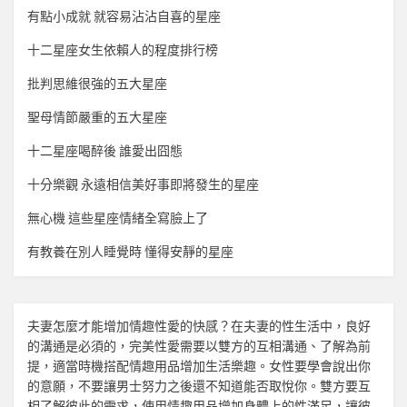
有點小成就 就容易沾沾自喜的星座
十二星座女生依賴人的程度排行榜
批判思維很強的五大星座
聖母情節嚴重的五大星座
十二星座喝醉後 誰愛出囧態
十分樂觀 永遠相信美好事即將發生的星座
無心機 這些星座情緒全寫臉上了
有教養在別人睡覺時 懂得安靜的星座
夫妻怎麼才能增加
情趣
性愛的快感？在夫妻的性生活中，良好
的溝通是必須的，完美性愛需要以雙方的互相溝通、了解為前
提，適當時機搭配
情趣用品
增加生活樂趣。女性要學會說出你
的意願，不要讓男士努力之後還不知道能否取悅你。雙方要互
相了解彼此的需求，使用
情趣用品
增加身體上的性滿足，讓彼