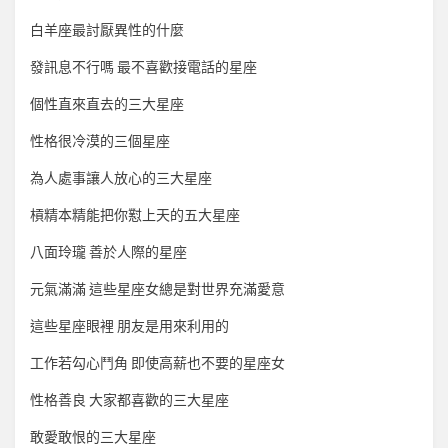
白羊座最討厭異性的什麼
發訊息不行嗎 最不喜歡接電話的星座
個性直來直去的三大星座
性格很冷漠的三個星座
為人處事讓人放心的三大星座
槓精本精能把你懟上天的五大星座
八面玲瓏 善於人際的星座
元氣滿滿 這些星座女總是對世界充滿愛意
這些星座眼裡 朋友是用來利用的
工作若勾心鬥角 即使高薪也不要的星座女
性格善良 大家都喜歡的三大星座
敢愛敢恨的三大星座