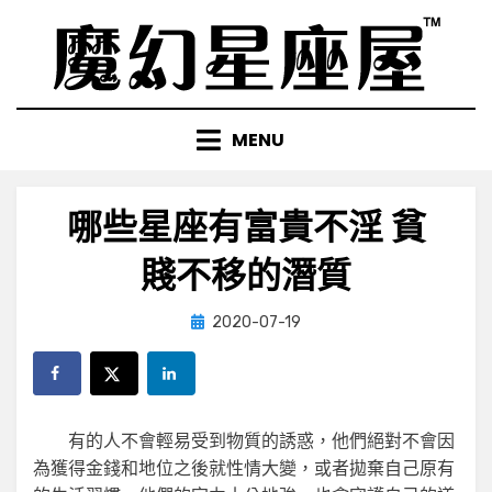
Skip
to
content
MENU
哪些星座有富貴不淫 貧
賤不移的潛質
Posted
by
2020-07-19
小編
on
有的人不會輕易受到物質的誘惑，他們絕對不會因
為獲得金錢和地位之後就性情大變，或者拋棄自己原有