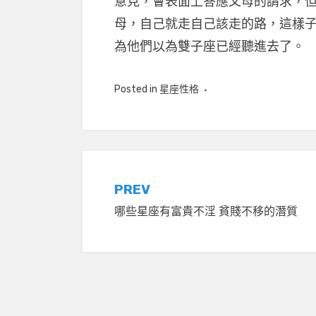
意見，會表面上答應父母的請求，
母，自己就走自己該走的路，這樣
為他們以為雙子座已經聽進去了。
Posted in
星座性格
文
PREV
哪些星座有富貴不淫 貧賤不移的潛質
章
導
覽