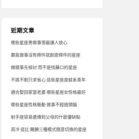
近期文章
哪些星座男做事情最讓人放心
霸氣做事沒有條件就創造條件的星座
做錯事先檢討 而不是找藉口的星座
不挑不剔只求省心 這些星座是蛙系青年
適合娶回家當老婆 哪些星座女性格最好
哪些星座性格衝動 做事不經過頭腦
射手座容易遺傳到父母的什麼優缺點
高冷 逗比 靦腆三種模式隨意切換的星座