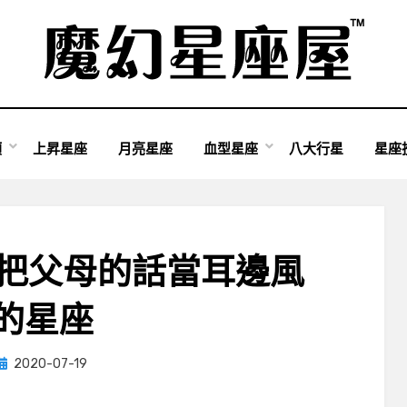
類
上昇星座
月亮星座
血型星座
八大行星
星座
是把父母的話當耳邊風
的星座
Posted
by
2020-07-19
小編
on