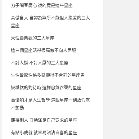
刀子嘴豆腐心 說的竟是這些星座
高傲自大 自認為無所不能但人緣差的三大
星座
天性最樂觀的三大星座
這三個星座活得很高傲不向人屈服
不討人嫌 不討人厭的三大星座
生性敏感性格多疑顯得不合群的星座男
被糟糕的對待時 選擇忍氣吞聲的星座
葛優躺才是人生哲學 這些星座一到放假就
不想動
期待別人 自動滿足自己要求的星座
有點小成就 就容易沾沾自喜的星座