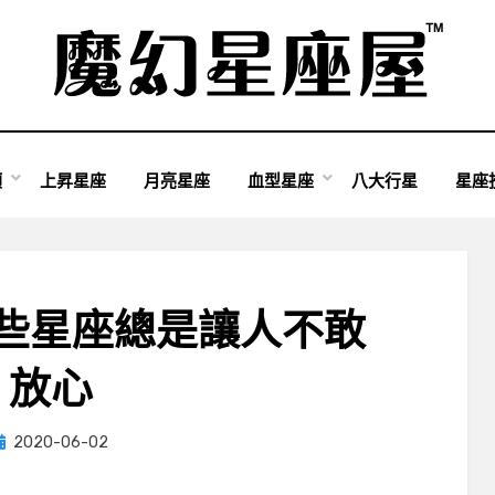
類
上昇星座
月亮星座
血型星座
八大行星
星座
些星座總是讓人不敢
放心
Posted
by
2020-06-02
小編
on