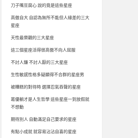
刀子嘴豆腐心 說的竟是這些星座
高傲自大 自認為無所不能但人緣差的三大
星座
天性最樂觀的三大星座
這三個星座活得很高傲不向人屈服
不討人嫌 不討人厭的三大星座
生性敏感性格多疑顯得不合群的星座男
被糟糕的對待時 選擇忍氣吞聲的星座
葛優躺才是人生哲學 這些星座一到放假就
不想動
期待別人 自動滿足自己要求的星座
有點小成就 就容易沾沾自喜的星座