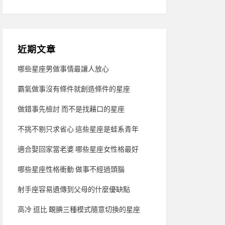
近期文章
哪些星座男做事情最讓人放心
霸氣做事沒有條件就創造條件的星座
做錯事先檢討 而不是找藉口的星座
不挑不剔只求省心 這些星座是蛙系青年
適合娶回家當老婆 哪些星座女性格最好
哪些星座性格衝動 做事不經過頭腦
射手座容易遺傳到父母的什麼優缺點
高冷 逗比 靦腆三種模式隨意切換的星座