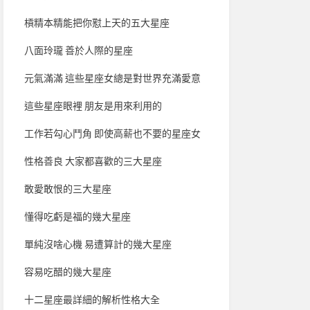
槓精本精能把你懟上天的五大星座
八面玲瓏 善於人際的星座
元氣滿滿 這些星座女總是對世界充滿愛意
這些星座眼裡 朋友是用來利用的
工作若勾心鬥角 即使高薪也不要的星座女
性格善良 大家都喜歡的三大星座
敢愛敢恨的三大星座
懂得吃虧是福的幾大星座
單純沒啥心機 易遭算計的幾大星座
容易吃醋的幾大星座
十二星座最詳細的解析性格大全