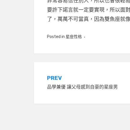
非常容易信任別人，所以也會很輕
要許下諾言就一定要實現，所以面
了，萬萬不可當真，因為雙魚座就
Posted in
星座性格
文
PREV
品學兼優 讓父母感到自豪的星座男
章
導
覽