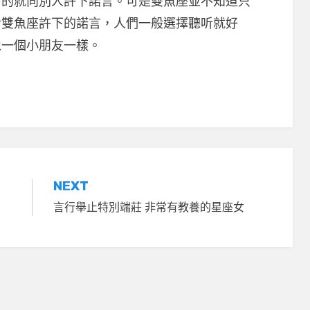
易的就向別人許下諾言。可是雙魚座並不知道只
對雙魚座許下的諾言，人們一般選擇聽听就好
像一個小朋友一樣。
NEXT
言行舉止特別端莊 非常有教養的星座女