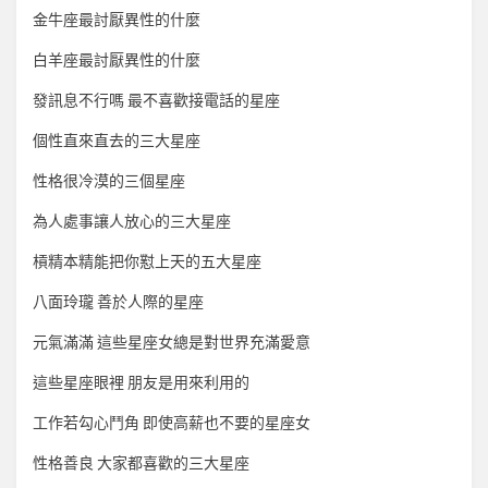
金牛座最討厭異性的什麼
白羊座最討厭異性的什麼
發訊息不行嗎 最不喜歡接電話的星座
個性直來直去的三大星座
性格很冷漠的三個星座
為人處事讓人放心的三大星座
槓精本精能把你懟上天的五大星座
八面玲瓏 善於人際的星座
元氣滿滿 這些星座女總是對世界充滿愛意
這些星座眼裡 朋友是用來利用的
工作若勾心鬥角 即使高薪也不要的星座女
性格善良 大家都喜歡的三大星座