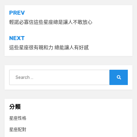
文
PREV
章
輕諾必寡信這些星座總是讓人不敢放心
導
NEXT
覽
這些星座很有親和力 總能讓人有好感
Search
for:
Search
分類
星座性格
星座配對