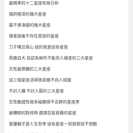
最精準的十二星座性格分析
城府極深的幾大星座
最不會演戲的幾大星座
傷害過後不存在原諒的星座
刀子嘴豆腐心 說的竟是這些星座
高傲自大 自認為無所不能但人緣差的三大星座
天性最樂觀的三大星座
這三個星座活得很高傲不向人屈服
不討人嫌 不討人厭的三大星座
生性敏感性格多疑顯得不合群的星座男
被糟糕的對待時 選擇忍氣吞聲的星座
葛優躺才是人生哲學 這些星座一到放假就不想動