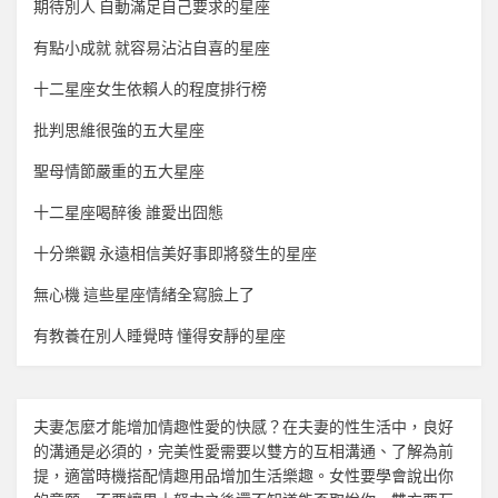
期待別人 自動滿足自己要求的星座
有點小成就 就容易沾沾自喜的星座
十二星座女生依賴人的程度排行榜
批判思維很強的五大星座
聖母情節嚴重的五大星座
十二星座喝醉後 誰愛出囧態
十分樂觀 永遠相信美好事即將發生的星座
無心機 這些星座情緒全寫臉上了
有教養在別人睡覺時 懂得安靜的星座
夫妻怎麼才能增加
情趣
性愛的快感？在夫妻的性生活中，良好
的溝通是必須的，完美性愛需要以雙方的互相溝通、了解為前
提，適當時機搭配
情趣用品
增加生活樂趣。女性要學會說出你