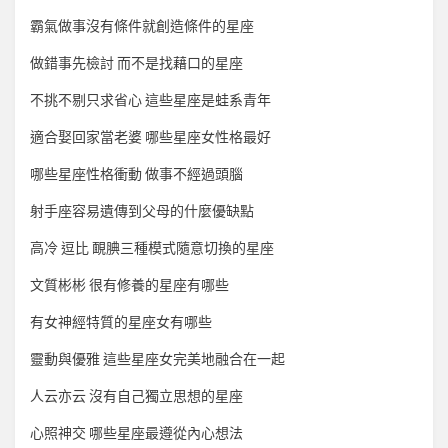
霸氣做事沒有條件就創造條件的星座
做錯事先檢討 而不是找藉口的星座
不挑不剔只求省心 這些星座是蛙系青年
適合娶回家當老婆 哪些星座女性格最好
哪些星座性格衝動 做事不經過頭腦
射手座容易遺傳到父母的什麼優缺點
高冷 逗比 靦腆三種模式隨意切換的星座
文質彬彬 很有修養的星座有哪些
有女神經特質的星座女有哪些
靈動與優雅 這些星座女完美地融合在一起
人云亦云 沒有自己獨立思想的星座
心照神交 哪些星座最遵從內心想法