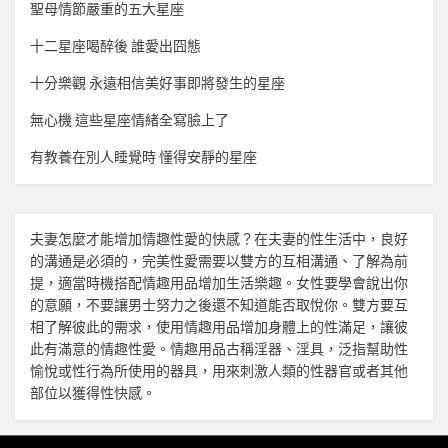
聖母情節嚴重的五大星座
十二星座喝醉後 誰愛出囧態
十分樂觀 永遠相信美好事即將發生的星座
無心機 這些星座情緒全寫臉上了
有教養在別人睡覺時 懂得安靜的星座
夫妻怎麼才能增加
情趣
性愛的快感？在夫妻的性生活中，良好
的溝通是必須的，完美性愛需要以雙方的互相溝通、了解為前
提，適當時機搭配
情趣用品
增加生活樂趣。女性要學會說出你
的意願，不要讓男士努力之後還不知道能否取悅你。雙方要互
相了解彼此的需求，使用
情趣用品
增加身體上的性滿足，讓彼
此有滿意的
情趣
性愛。
情趣用品
古稱淫器、淫具，泛指幫助性
愉悅或性行為所使用的器具，用來刺激人類的性器官或者其他
部位以獲得性快感。