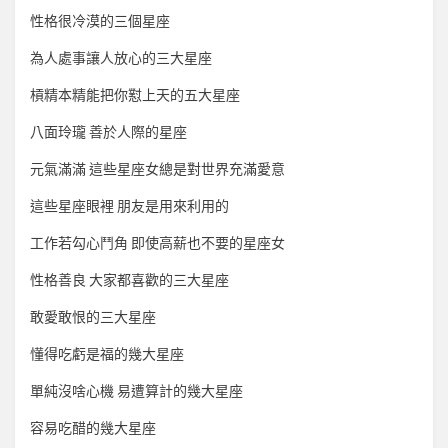
性格很冷漠的三個星座
為人處事讓人放心的三大星座
槓精本精能把你懟上天的五大星座
八面玲瓏 善於人際的星座
元氣滿滿 這些星座女總是對世界充滿愛意
這些星座眼裡 朋友是用來利用的
工作若勾心鬥角 即使高薪也不要的星座女
性格善良 大家都喜歡的三大星座
敢愛敢恨的三大星座
懂得吃虧是福的幾大星座
單純沒啥心機 易遭算計的幾大星座
容易吃醋的幾大星座