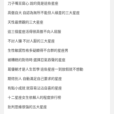
刀子嘴豆腐心 說的竟是這些星座
高傲自大 自認為無所不能但人緣差的三大星座
天性最樂觀的三大星座
這三個星座活得很高傲不向人屈服
不討人嫌 不討人厭的三大星座
生性敏感性格多疑顯得不合群的星座男
被糟糕的對待時 選擇忍氣吞聲的星座
葛優躺才是人生哲學 這些星座一到放假就不想動
期待別人 自動滿足自己要求的星座
有點小成就 就容易沾沾自喜的星座
十二星座女生依賴人的程度排行榜
批判思維很強的五大星座