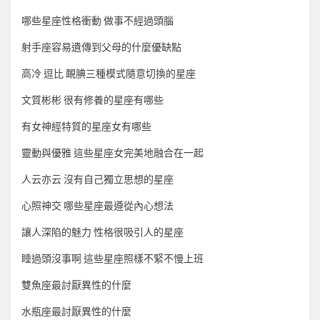
哪些星座性格衝動 做事不經過頭腦
射手座容易遺傳到父母的什麼優缺點
高冷 逗比 靦腆三種模式隨意切換的星座
文質彬彬 很有修養的星座有哪些
有女神經特質的星座女有哪些
靈動與優雅 這些星座女完美地融合在一起
人云亦云 沒有自己獨立思想的星座
心照神交 哪些星座最遵從內心想法
讓人深陷的魅力 性格很吸引人的星座
睡過頭沒事啊 這些星座照樣不緊不慢上班
雙魚座最討厭異性的什麼
水瓶座最討厭異性的什麼