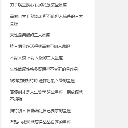
刀子嘴豆腐心 說的竟是這些星座
高傲自大 自認為無所不能但人緣差的三大
星座
天性最樂觀的三大星座
這三個星座活得很高傲不向人屈服
不討人嫌 不討人厭的三大星座
生性敏感性格多疑顯得不合群的星座男
被糟糕的對待時 選擇忍氣吞聲的星座
葛優躺才是人生哲學 這些星座一到放假就
不想動
期待別人 自動滿足自己要求的星座
有點小成就 就容易沾沾自喜的星座