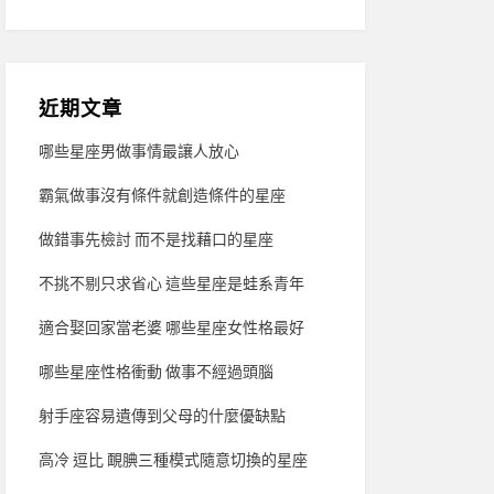
近期文章
哪些星座男做事情最讓人放心
霸氣做事沒有條件就創造條件的星座
做錯事先檢討 而不是找藉口的星座
不挑不剔只求省心 這些星座是蛙系青年
適合娶回家當老婆 哪些星座女性格最好
哪些星座性格衝動 做事不經過頭腦
射手座容易遺傳到父母的什麼優缺點
高冷 逗比 靦腆三種模式隨意切換的星座