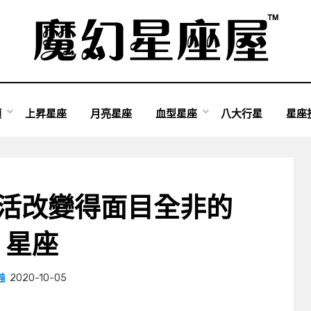
類
上昇星座
月亮星座
血型星座
八大行星
星座
生活改變得面目全非的
星座
Posted
by
2020-10-05
小編
on