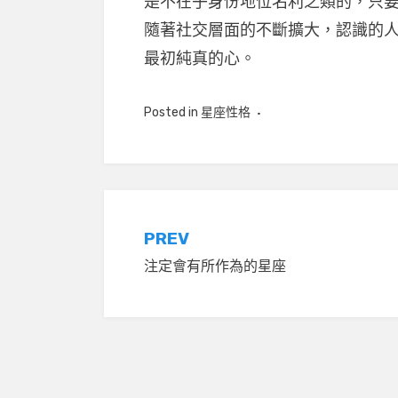
是不在乎身份地位名利之類的，只
隨著社交層面的不斷擴大，認識的
最初純真的心。
Posted in
星座性格
文
PREV
注定會有所作為的星座
章
導
覽