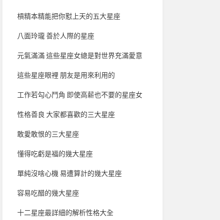
槓精本精能把你懟上天的五大星座
八面玲瓏 善於人際的星座
元氣滿滿 這些星座女總是對世界充滿愛意
這些星座眼裡 朋友是用來利用的
工作若勾心鬥角 即使高薪也不要的星座女
性格善良 大家都喜歡的三大星座
敢愛敢恨的三大星座
懂得吃虧是福的幾大星座
單純沒啥心機 易遭算計的幾大星座
容易吃醋的幾大星座
十二星座最詳細的解析性格大全