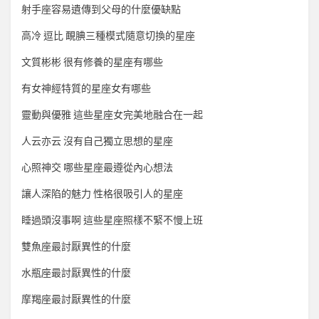
射手座容易遺傳到父母的什麼優缺點
高冷 逗比 靦腆三種模式隨意切換的星座
文質彬彬 很有修養的星座有哪些
有女神經特質的星座女有哪些
靈動與優雅 這些星座女完美地融合在一起
人云亦云 沒有自己獨立思想的星座
心照神交 哪些星座最遵從內心想法
讓人深陷的魅力 性格很吸引人的星座
睡過頭沒事啊 這些星座照樣不緊不慢上班
雙魚座最討厭異性的什麼
水瓶座最討厭異性的什麼
摩羯座最討厭異性的什麼