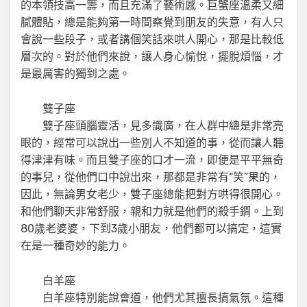
的本領技高一籌，而且充滿了藝術感。巨蟹座溫柔又細
膩體貼，總是能夠第一時間察覺到朋友的失意，有人只
會說一些段子，或者講個笑話來哄人開心，那是比較低
層次的。對於他們來說，讓人身心愉悅，擺脫煩惱，才
是最厲害的獨到之處。
雙子座
雙子座頭腦靈活，見多識廣，在人群中總是非常亮
眼的，經常可以說出一些別人不知道的事，從而讓人聽
得津津有味。而且雙子座的口才一流，即便是平平無奇
的事兒，從他們口中說出來，那都是非常有“笑”果的，
因此，無論男女老少，雙子座總能把對方哄得很開心。
和他們聊天非常舒服，親和力就是他們的殺手鐧。上到
80歲老婆婆，下到3歲小朋友，他們都可以搞定，這實
在是一種奇妙的能力。
白羊座
白羊座特別能說會道，他們尤其擅長搞氣氛。這種