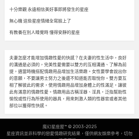
十分樂觀 永遠相信美好事即將發生的星座
無心機 這些星座情緒全寫臉上了
有教養在別人睡覺時 懂得安靜的星座
夫妻怎麼才能增加
情趣
性愛的快感？在夫妻的性生活中，良好
的溝通是必須的，完美性愛需要以雙方的互相溝通、了解為前
提，適當時機搭配
情趣用品
增加生活樂趣。女性要學會說出你
的意願，不要讓男士努力之後還不知道能否取悅你。雙方要互
相了解彼此的需求，使用
情趣用品
增加身體上的性滿足，讓彼
此有滿意的
情趣
性愛。
情趣用品
古稱淫器、淫具，泛指幫助性
愉悅或性行為所使用的器具，用來刺激人類的性器官或者其他
部位以獲得性快感。
魔幻星座屋™ © 2003-2025
星座資訊並非科學的戀愛
情趣
研究結果，僅供網友娛樂參考，切勿