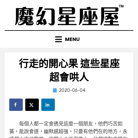
Skip
to
content
MENU
行走的開心果 這些星座
超會哄人
Posted
by
2020-06-04
小編
on
每個人都一定會遇見這麼一個朋友，他們巧舌如
簧，能說會道，幽默感超強，只要有他們在的地方，永