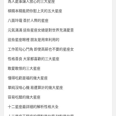
為人處事讓人放心的三大星座
槓精本精能把你懟上天的五大星座
八面玲瓏 善於人際的星座
元氣滿滿 這些星座女總是對世界充滿愛意
這些星座眼裡 朋友是用來利用的
工作若勾心鬥角 即使高薪也不要的星座女
性格善良 大家都喜歡的三大星座
敢愛敢恨的三大星座
懂得吃虧是福的幾大星座
單純沒啥心機 易遭算計的幾大星座
容易吃醋的幾大星座
十二星座最詳細的解析性格大全