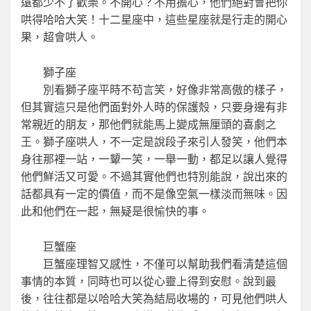
遠都少不了歡樂。不開心？不用擔心，他們絕對會把你
哄得哈哈大笑！十二星座中，這些星座就是行走的開心
果，超會哄人。
獅子座
別看獅子座平時不苟言笑，好像非常高傲的樣子，
但其實這只是他們面對外人時的保護殼，只要身邊有非
常親近的朋友，那他們就能馬上變成無厘頭的喜劇之
王。獅子座哄人，不一定是說段子來引人發笑，他們本
身往那裡一站，一顰一笑，一舉一動，都足以讓人覺得
他們鮮活又可愛。不過其實他們也特別能說，說出來的
話都具有一定的價值，而不是像空氣一樣淡而無味。因
此和他們在一起，無疑是很愉快的事。
巨蟹座
巨蟹座理智又感性，不僅可以幫助我們看清楚這個
事情的本質，同時也可以從心靈上得到安慰。說到最
後，往往都是以哈哈大笑為結局收場的，可見他們哄人