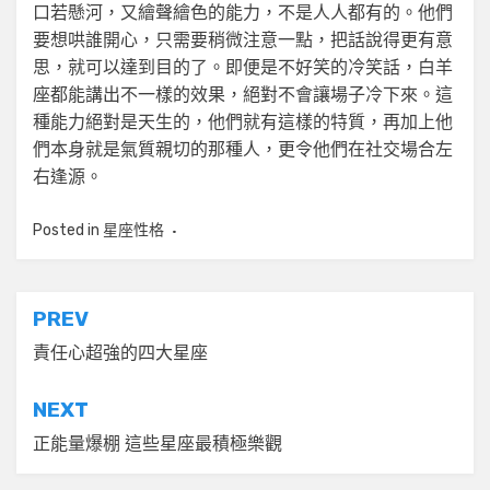
口若懸河，又繪聲繪色的能力，不是人人都有的。他們
要想哄誰開心，只需要稍微注意一點，把話說得更有意
思，就可以達到目的了。即便是不好笑的冷笑話，白羊
座都能講出不一樣的效果，絕對不會讓場子冷下來。這
種能力絕對是天生的，他們就有這樣的特質，再加上他
們本身就是氣質親切的那種人，更令他們在社交場合左
右逢源。
Posted in
星座性格
文
PREV
章
責任心超強的四大星座
導
NEXT
覽
正能量爆棚 這些星座最積極樂觀