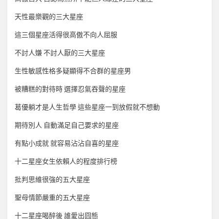
天性最樂觀的三大星座
這三個星座活得很高傲不向人屈服
不討人嫌 不討人厭的三大星座
生性敏感性格多疑顯得不合群的星座男
被糟糕的對待時 選擇忍氣吞聲的星座
葛優躺才是人生哲學 這些星座一到放假就不想動
期待別人 自動滿足自己要求的星座
有點小成就 就容易沾沾自喜的星座
十二星座女生依賴人的程度排行榜
批判思維很強的五大星座
聖母情節嚴重的五大星座
十二星座喝醉後 誰愛出囧態