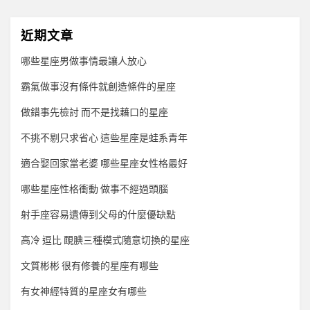
近期文章
哪些星座男做事情最讓人放心
霸氣做事沒有條件就創造條件的星座
做錯事先檢討 而不是找藉口的星座
不挑不剔只求省心 這些星座是蛙系青年
適合娶回家當老婆 哪些星座女性格最好
哪些星座性格衝動 做事不經過頭腦
射手座容易遺傳到父母的什麼優缺點
高冷 逗比 靦腆三種模式隨意切換的星座
文質彬彬 很有修養的星座有哪些
有女神經特質的星座女有哪些