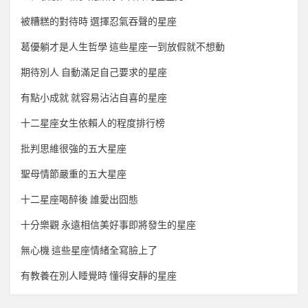
被糟糕的對待時 選擇忍氣吞聲的星座
葛優躺才是人生哲學 這些星座一到放假就不想動
期待別人 自動滿足自己要求的星座
有點小成就 就容易沾沾自喜的星座
十二星座女生依賴人的程度排行榜
批判思維很強的五大星座
聖母情節嚴重的五大星座
十二星座喝醉後 誰愛出囧態
十分樂觀 永遠相信美好事即將發生的星座
無心機 這些星座情緒全寫臉上了
有教養在別人睡覺時 懂得安靜的星座