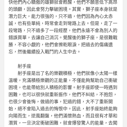
快他們內心驕傲的雄獅就會甦醒，他們不願意低下高昂
的頭顱，因此會努力擊破困境。其實，獅子座本身就是
潛力巨大，能力很強的，只不過，他們因為內心太赤
誠，也有些單純，時常會走到彎路上去。但是，走了一
段彎路，只不過多了一段經歷，他們永遠不會為別人的
錯誤買單，去讓自己消沉。覺醒後的獅子座，是很難戰
勝，不容小覷的，他們會擦乾眼淚，把過去的傷痛遺
忘，然後繼續投入戰鬥的人生中去。
射手座
射手座是出了名的樂觀積極，他們就像小太陽一樣
溫暖，充滿積極樂觀的正能量，不僅能夠幫助自己衝破
困境，也能帶給別人積極的影響。射手座即使一時遇到
困難，也可以很快就重新振作，他們不糾結，不抱怨，
也很少會後悔，做過的事，犯過的錯，大不了重新開
始，絕不會陷入過去的悔恨中。因此，射手座始終能夠
向陽而生，逆風翻盤，他們滿懷熱血，而且很有才華和
潛質，一旦決定衝破困難，就會爆發驚人的能量，去闖