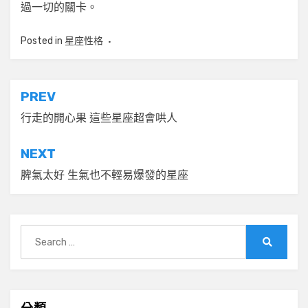
過一切的關卡。
Posted in
星座性格
文
PREV
章
行走的開心果 這些星座超會哄人
導
NEXT
覽
脾氣太好 生氣也不輕易爆發的星座
Search
for:
Search