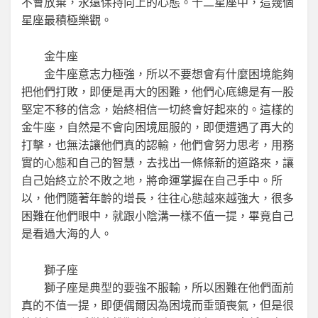
不會放棄，永遠保持向上的心態。十二星座中，這幾個
星座最積極樂觀。
金牛座
金牛座意志力極強，所以不要想會有什麼困境能夠
把他們打敗，即便是再大的困難，他們心底總是有一股
堅定不移的信念，始終相信一切終會好起來的。這樣的
金牛座，自然是不會向困境屈服的，即便遭遇了再大的
打擊，也無法讓他們真的認輸，他們會努力思考，用務
實的心態和自己的智慧，去找出一條條新的道路來，讓
自己始終立於不敗之地，將命運掌握在自己手中。所
以，他們隨著年齡的增長，往往心態越來越強大，很多
困難在他們眼中，就跟小陰溝一樣不值一提，畢竟自己
是看過大海的人。
獅子座
獅子座是典型的要強不服輸，所以困難在他們面前
真的不值一提，即便偶爾因為困境而垂頭喪氣，但是很