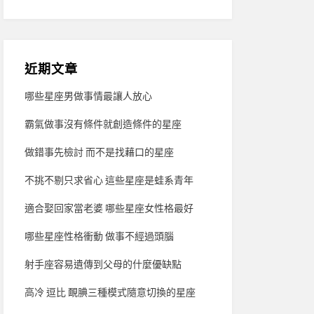
近期文章
哪些星座男做事情最讓人放心
霸氣做事沒有條件就創造條件的星座
做錯事先檢討 而不是找藉口的星座
不挑不剔只求省心 這些星座是蛙系青年
適合娶回家當老婆 哪些星座女性格最好
哪些星座性格衝動 做事不經過頭腦
射手座容易遺傳到父母的什麼優缺點
高冷 逗比 靦腆三種模式隨意切換的星座