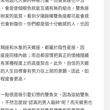
通常有超凡入勝的神秘力量，而雙魚座也不含
通，會是使個眼色就能互通有無的組合。雙魚座
藝術家的氣質。看到夕陽餘暉雙魚座都可能會感
，也會刺傷你，你們都是個十分敏感的人，也因
羯座和水象的天蠍座，都屬於陰性星座，因
個星座同樣內斂；而且都習慣把真正的情緒隱藏
具有某種程度上的高度契合。此外，自信的天蠍
定的人生目標會有努力往上爬的意願。因此，如
合程度會更高。
點很是吸引愛幻想的雙魚女，因為這給雙魚
，不然怎麼說“認真的男人最帥”呢？而天蠍男也