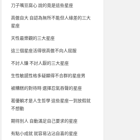
刀子嘴豆腐心 說的竟是這些星座
高傲自大 自認為無所不能但人緣差的三大
星座
天性最樂觀的三大星座
這三個星座活得很高傲不向人屈服
不討人嫌 不討人厭的三大星座
生性敏感性格多疑顯得不合群的星座男
被糟糕的對待時 選擇忍氣吞聲的星座
葛優躺才是人生哲學 這些星座一到放假就
不想動
期待別人 自動滿足自己要求的星座
有點小成就 就容易沾沾自喜的星座