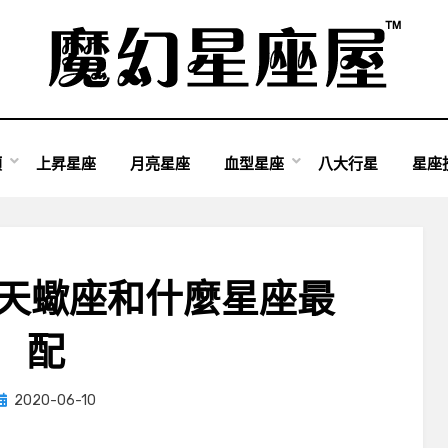
類
上昇星座
月亮星座
血型星座
八大行星
星座
對天蠍座和什麼星座最
配
Posted
by
2020-06-10
小編
on