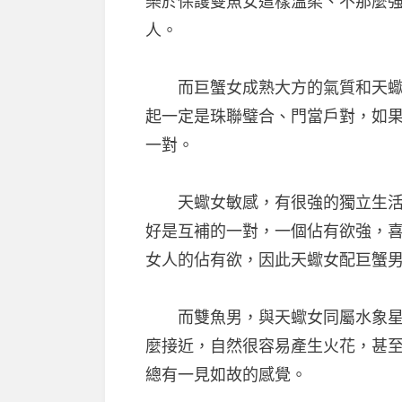
樂於保護雙魚女這樣溫柔、不那麼
人。
而巨蟹女成熟大方的氣質和天蠍男
起一定是珠聯璧合、門當戶對，如
一對。
天蠍女敏感，有很強的獨立生活能
好是互補的一對，一個佔有欲強，
女人的佔有欲，因此天蠍女配巨蟹
而雙魚男，與天蠍女同屬水象星座
麼接近，自然很容易產生火花，甚
總有一見如故的感覺。