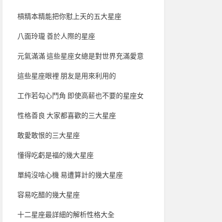
槓精本精能把你懟上天的五大星座
八面玲瓏 善於人際的星座
元氣滿滿 這些星座女總是對世界充滿愛意
這些星座眼裡 朋友是用來利用的
工作若勾心鬥角 即使高薪也不要的星座女
性格善良 大家都喜歡的三大星座
敢愛敢恨的三大星座
懂得吃虧是福的幾大星座
單純沒啥心機 易遭算計的幾大星座
容易吃醋的幾大星座
十二星座最詳細的解析性格大全