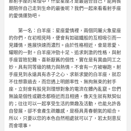
那射手座的常理中，什麼星座才是最適合自己，能夠長
期陪伴自己走到生命的最後呢？我們一起來看看射手座
的愛情運勢吧。
第一名：白羊座：星座愛情裡，兩個同屬火象星座
的你們，在初相見時，便會有如磁鐵般的互相吸引而一
見鍾情，進展快速而濃烈。由於性格相近，會是恩愛、
耀眼的一對。白羊座沖勁十足、追求刺激的性格，與射
手座冒險犯難、喜新厭舊的個性，實在是有異曲同工之
妙，具有同等級的精力與熱情，不會有一方被嚇跑。射
手座見到永遠具有赤子之心、求新求變的白羊座，就忍
不住想靠過去，而您遇上明朗率性、無拘無束的射手
座，立刻會有股見到理想對象的電流在體內亂竄。您們
無論是個性或觀念都極近而且相通，像天生就有默契似
的；往往可以一起享受生活的樂趣及活動，也能允許各
自發展，卻不會產生疏離感，是極具青春朝氣的組合。
所以，只要以您的本色自然相處就可以了，若太刻意反
而會壞事。