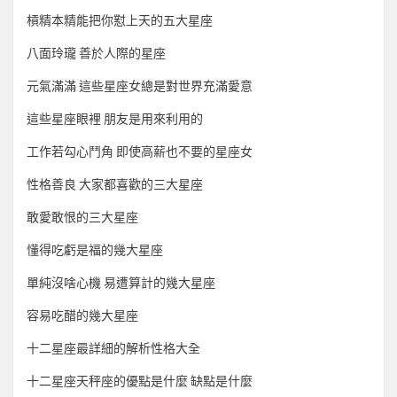
槓精本精能把你懟上天的五大星座
八面玲瓏 善於人際的星座
元氣滿滿 這些星座女總是對世界充滿愛意
這些星座眼裡 朋友是用來利用的
工作若勾心鬥角 即使高薪也不要的星座女
性格善良 大家都喜歡的三大星座
敢愛敢恨的三大星座
懂得吃虧是福的幾大星座
單純沒啥心機 易遭算計的幾大星座
容易吃醋的幾大星座
十二星座最詳細的解析性格大全
十二星座天秤座的優點是什麼 缺點是什麼