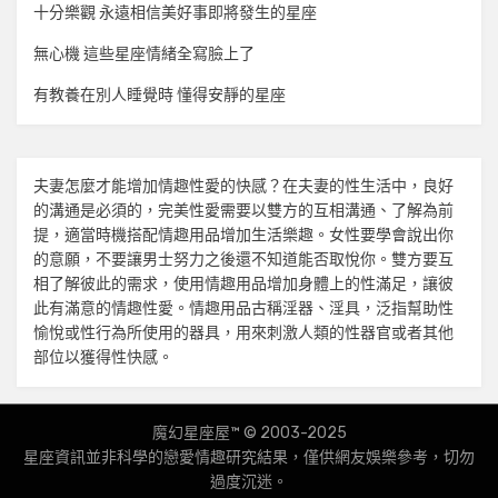
十分樂觀 永遠相信美好事即將發生的星座
無心機 這些星座情緒全寫臉上了
有教養在別人睡覺時 懂得安靜的星座
夫妻怎麼才能增加
情趣
性愛的快感？在夫妻的性生活中，良好
的溝通是必須的，完美性愛需要以雙方的互相溝通、了解為前
提，適當時機搭配
情趣用品
增加生活樂趣。女性要學會說出你
的意願，不要讓男士努力之後還不知道能否取悅你。雙方要互
相了解彼此的需求，使用
情趣用品
增加身體上的性滿足，讓彼
此有滿意的
情趣
性愛。
情趣用品
古稱淫器、淫具，泛指幫助性
愉悅或性行為所使用的器具，用來刺激人類的性器官或者其他
部位以獲得性快感。
魔幻星座屋™ © 2003-2025
星座資訊並非科學的戀愛
情趣
研究結果，僅供網友娛樂參考，切勿
過度沉迷。