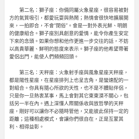
第二名：獅子座：你倆同屬火象星座，很容易被對
方的氣質吸引，都愛玩耍與熱鬧；熱情會很快地擴展開
來，一拍即合，不會“閉俗”。會是一對外表光鮮、明朗
的健康組合。獅子座別具創意的愛情，能令你產生安定
下來的念頭。如果你想和他作更進一步交往的話，不妨
以高貴華麗、鮮明的態度來表示。獅子座的他希望帶著
愛侶出門，能使人們頻頻回頭。
第三名：天秤座：火象射手座與風象星座天秤座，
都是陽性星座，在星座排列上也呈吉角，是蠻速配的一
對組合。你具有隨心所欲的天性，也不是不體貼伴侶，
只是你一旦熱衷某事，馬上會對其它東東漠不關心，包
括另一半在內。遇上深懂人際關係收與放哲學的天秤
座，剛好可以讓你不必隨時管他，又能彼此保持一定的
距離；這種相處模式，會讓你們很自在，正是互蒙其
利、相得益彰。