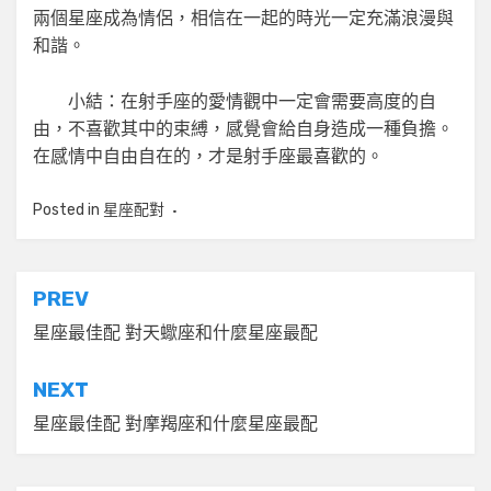
兩個星座成為情侶，相信在一起的時光一定充滿浪漫與
和諧。
小結：在射手座的愛情觀中一定會需要高度的自
由，不喜歡其中的束縛，感覺會給自身造成一種負擔。
在感情中自由自在的，才是射手座最喜歡的。
Posted in
星座配對
文
PREV
章
星座最佳配 對天蠍座和什麼星座最配
導
NEXT
覽
星座最佳配 對摩羯座和什麼星座最配