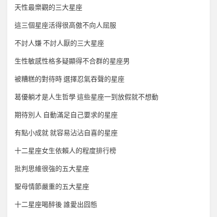
天性最樂觀的三大星座
這三個星座活得很高傲不向人屈服
不討人嫌 不討人厭的三大星座
生性敏感性格多疑顯得不合群的星座男
被糟糕的對待時 選擇忍氣吞聲的星座
葛優躺才是人生哲學 這些星座一到放假就不想動
期待別人 自動滿足自己要求的星座
有點小成就 就容易沾沾自喜的星座
十二星座女生依賴人的程度排行榜
批判思維很強的五大星座
聖母情節嚴重的五大星座
十二星座喝醉後 誰愛出囧態