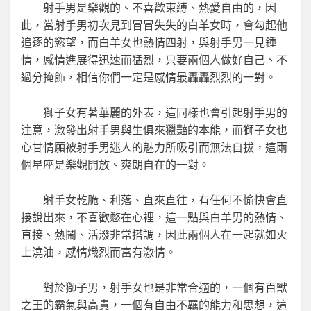
射手男是樂觀的、不喜歡束縛、熱愛自由的，因
此，當射手男初次見到冒冒失失的白羊女時，會勾起他
追逐的慾望，而白羊女也熱情四射，與射手男一見鍾
情，感情進展得迅速而猛烈，只要兩個人做好自己、不
過分掩飾，相信你們一定是感情最轟轟烈烈的一對。
獅子女有著華麗的外表，這同樣也會引起射手男的
注意，激發出射手男與生俱來獵豔的本能，而獅子女也
心甘情願被射手男迷人的魅力所吸引而無法自拔，這兩
個星座是樂觀開放、爽朗自在的一對。
射手女乾脆、利落、直來直往，有任何不愉快會直
接說出來，不喜歡憋在心裡，這一點與白羊男的熱情、
直接、熱鬧、活潑非常搭調，因此兩個人在一起就如火
上澆油，感情熾烈而富有激情。
對於獅子男，射手女也是非常合適的，一個有百獸
之王的霸氣與高貴，一個有自由不羈的能力和思想，這