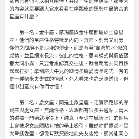
望自己有個可以相互陪伴，共度一生的伴侶呢？那今天
的內容就是要跟大家來看看在摩羯座的運勢中最適合的
星座有什麼？
第一名：金牛座：摩羯座與金牛座都屬於土象星
座，他們的星座性格特徵是內向、實際、刻苦又耐勞，
你們之間絕不是浪漫的傳奇，而是有著“血濃於水”似的
感情，並且細水長流。彼此的性格、思考模式與價值觀
都大同小異，只要考慮認真交往後，就會朝著共同目標
默默打拚；摩羯座與牛兒的戀情多屬愛情長跑式，有的
是一種柴米夫妻式的情感，外人看來也許乏味透頂，但
個中甜蜜只有你們才懂！
第二名：處女座：同是土象星座，走實際路線的摩
羯座與處女座，無論性格、思想都有很多共通點；兩人
的磁場一開始就接得上，純真（至少在感情上）的你馬
上會被處女座體貼有禮的舉止吸引。雖然你們倆都不是
大聲談愛型，卻像有默契般地能先友後婚，通常能同心