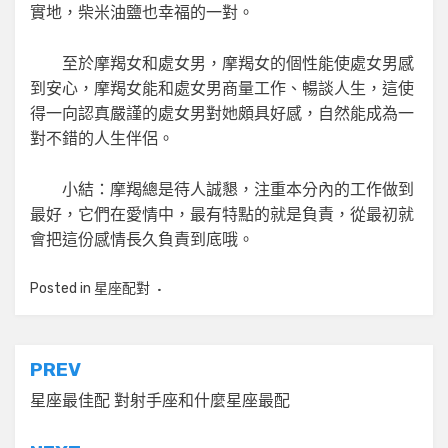
實地，柴米油鹽也幸福的一對。
至於摩羯女和處女男，摩羯女的個性能使處女男感
到安心，摩羯女能和處女男商量工作、暢談人生，這使
得一向認真嚴謹的處女男對她頗具好感，自然能成為一
對不錯的人生伴侶。
小結：摩羯總是待人誠懇，注重本分內的工作做到
最好，它們在愛情中，最有特點的就是負責，從最初就
會把這份感情長久負責到底哦。
Posted in
星座配對
文
PREV
章
星座最佳配 對射手座和什麼星座最配
導