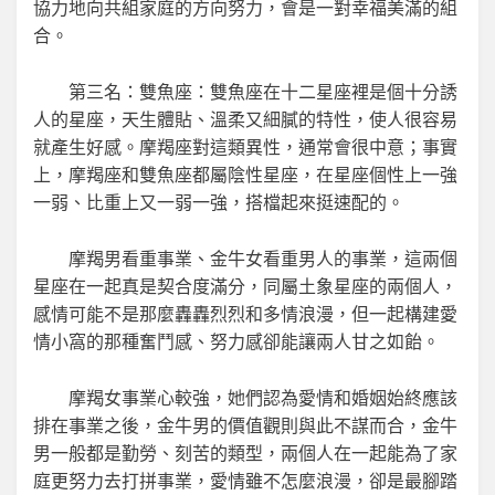
協力地向共組家庭的方向努力，會是一對幸福美滿的組
合。
第三名：雙魚座：雙魚座在十二星座裡是個十分誘
人的星座，天生體貼、溫柔又細膩的特性，使人很容易
就產生好感。摩羯座對這類異性，通常會很中意；事實
上，摩羯座和雙魚座都屬陰性星座，在星座個性上一強
一弱、比重上又一弱一強，搭檔起來挺速配的。
摩羯男看重事業、金牛女看重男人的事業，這兩個
星座在一起真是契合度滿分，同屬土象星座的兩個人，
感情可能不是那麼轟轟烈烈和多情浪漫，但一起構建愛
情小窩的那種奮鬥感、努力感卻能讓兩人甘之如飴。
摩羯女事業心較強，她們認為愛情和婚姻始終應該
排在事業之後，金牛男的價值觀則與此不謀而合，金牛
男一般都是勤勞、刻苦的類型，兩個人在一起能為了家
庭更努力去打拼事業，愛情雖不怎麼浪漫，卻是最腳踏