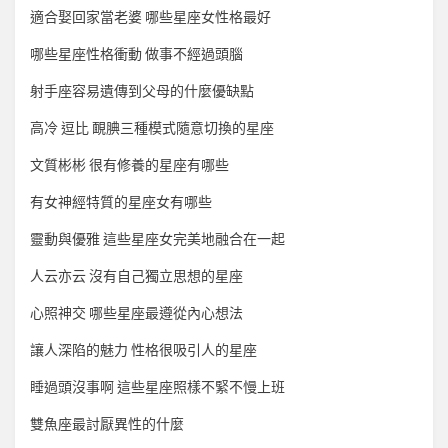
適合娶回家當老婆 哪些星座女性格最好
哪些星座性格衝動 做事不經過頭腦
射手座容易遺傳到父母的什麼優缺點
高冷 逗比 靦腆三種模式隨意切換的星座
文質彬彬 很有修養的星座有哪些
有女神經特質的星座女有哪些
靈動與優雅 這些星座女完美地融合在一起
人云亦云 沒有自己獨立思想的星座
心照神交 哪些星座最遵從內心想法
讓人深陷的魅力 性格很吸引人的星座
睡過頭沒事啊 這些星座照樣不緊不慢上班
雙魚座最討厭異性的什麼