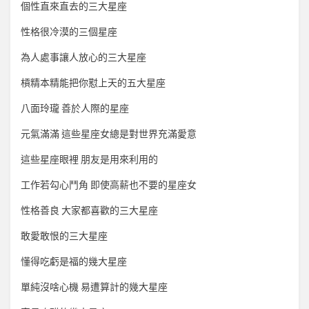
個性直來直去的三大星座
性格很冷漠的三個星座
為人處事讓人放心的三大星座
槓精本精能把你懟上天的五大星座
八面玲瓏 善於人際的星座
元氣滿滿 這些星座女總是對世界充滿愛意
這些星座眼裡 朋友是用來利用的
工作若勾心鬥角 即使高薪也不要的星座女
性格善良 大家都喜歡的三大星座
敢愛敢恨的三大星座
懂得吃虧是福的幾大星座
單純沒啥心機 易遭算計的幾大星座