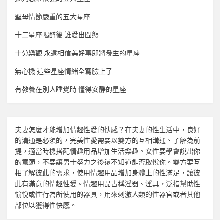
聖母情節嚴重的五大星座
十二星座喝醉後 誰愛出囧態
十分樂觀 永遠相信美好事即將發生的星座
無心機 這些星座情緒全寫臉上了
有教養在別人睡覺時 懂得安靜的星座
夫妻怎麼才能增加
情趣
性愛的快感？在夫妻的性生活中，良好
的溝通是必須的，完美性愛需要以雙方的互相溝通、了解為前
提，適當時機搭配
情趣用品
增加生活樂趣。女性要學會說出你
的意願，不要讓男士努力之後還不知道能否取悅你。雙方要互
相了解彼此的需求，使用
情趣用品
增加身體上的性滿足，讓彼
此有滿意的
情趣
性愛。
情趣用品
古稱淫器、淫具，泛指幫助性
愉悅或性行為所使用的器具，用來刺激人類的性器官或者其他
部位以獲得性快感。