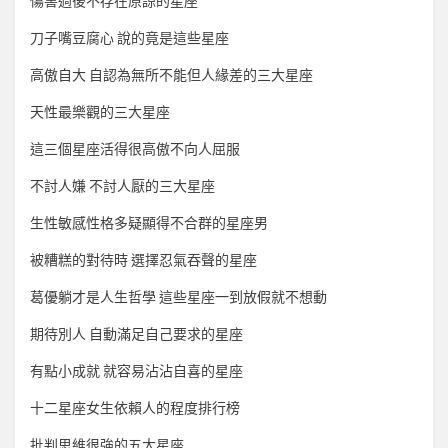
傷害過後不存在原諒的星座
刀子嘴豆腐心 說的竟是這些星座
高傲自大 自認為無所不能但人緣差的三大星座
天性最樂觀的三大星座
這三個星座活得很高傲不向人屈服
不討人嫌 不討人厭的三大星座
生性敏感性格多疑顯得不合群的星座男
被糟糕的對待時 選擇忍氣吞聲的星座
葛優躺才是人生哲學 這些星座一到放假就不想動
期待別人 自動滿足自己要求的星座
有點小成就 就容易沾沾自喜的星座
十二星座女生依賴人的程度排行榜
批判思維很強的五大星座