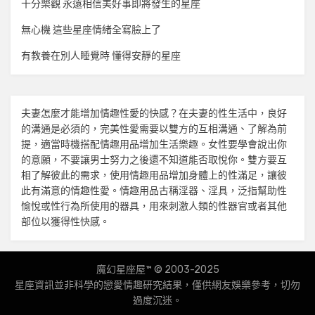
十分樂觀 永遠相信美好事即將發生的星座
無心機 這些星座情緒全寫臉上了
有教養在別人睡覺時 懂得安靜的星座
夫妻怎麼才能增加
情趣
性愛的快感？在夫妻的性生活中，良好
的溝通是必須的，完美性愛需要以雙方的互相溝通、了解為前
提，適當時機搭配
情趣用品
增加生活樂趣。女性要學會說出你
的意願，不要讓男士努力之後還不知道能否取悅你。雙方要互
相了解彼此的需求，使用
情趣用品
增加身體上的性滿足，讓彼
此有滿意的
情趣
性愛。
情趣用品
古稱淫器、淫具，泛指幫助性
愉悅或性行為所使用的器具，用來刺激人類的性器官或者其他
部位以獲得性快感。
魔幻星座屋™ © 2003-2025
星座資訊並非科學的戀愛
情趣
研究結果，僅供網友娛樂參考，切勿
過度沉迷。