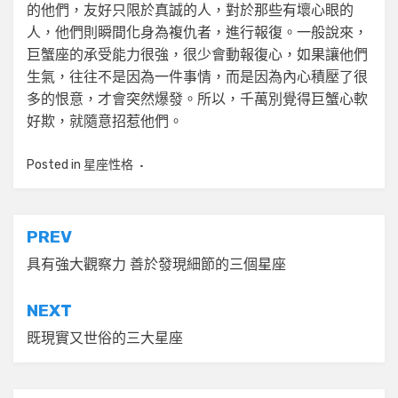
的他們，友好只限於真誠的人，對於那些有壞心眼的
人，他們則瞬間化身為複仇者，進行報復。一般說來，
巨蟹座的承受能力很強，很少會動報復心，如果讓他們
生氣，往往不是因為一件事情，而是因為內心積壓了很
多的恨意，才會突然爆發。所以，千萬別覺得巨蟹心軟
好欺，就隨意招惹他們。
Posted in
星座性格
文
PREV
章
具有強大觀察力 善於發現細節的三個星座
導
NEXT
覽
既現實又世俗的三大星座