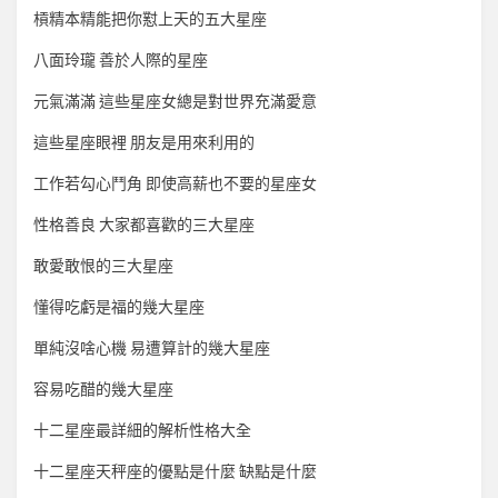
槓精本精能把你懟上天的五大星座
八面玲瓏 善於人際的星座
元氣滿滿 這些星座女總是對世界充滿愛意
這些星座眼裡 朋友是用來利用的
工作若勾心鬥角 即使高薪也不要的星座女
性格善良 大家都喜歡的三大星座
敢愛敢恨的三大星座
懂得吃虧是福的幾大星座
單純沒啥心機 易遭算計的幾大星座
容易吃醋的幾大星座
十二星座最詳細的解析性格大全
十二星座天秤座的優點是什麼 缺點是什麼