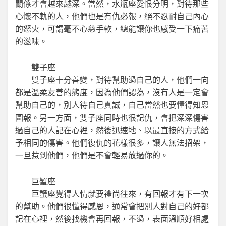
關係才會越來越深。當然，水瓶座愛恨分明，對待那些
心懷不軌的人，他們也是有仇必報，絕不忍耐自己內心
的怒火，可謂毫不心慈手軟，總能讓你也感受一下痛苦
的滋味。
雙子座
雙子座十分善變，對待幫助過自己的人，他們一向
都是溫柔友善的態度，因為他們認為，沒有人是一定會
幫助自己的，別人待自己真誠，自己當然也要懂得知恩
圖報。另一方面，雙子座同時也很記仇，會把深深傷害
過自己的人記在心裡，然後迅速地、以最直接的方式給
予相同的傷害。他們復仇的花樣很多，讓人無法招架，
一旦惹到他們，他們是不會輕易放過你的。
巨蟹座
巨蟹座覺得人情就要禮尚往來，有回報才有下一次
的幫助。他們很懂得感恩，通常會把別人對自己的好都
記在心裡，然後找機會再回報，不過，表面溫順好相處