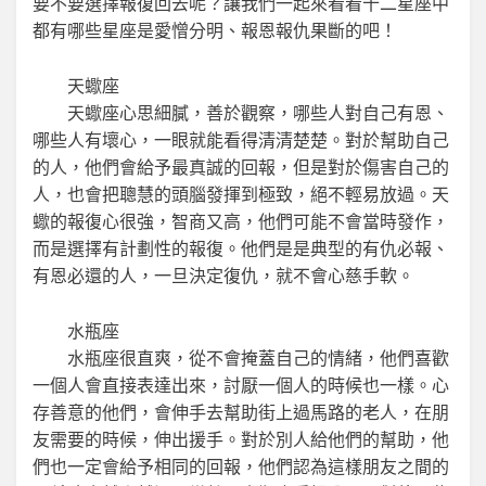
要不要選擇報復回去呢？讓我們一起來看看十二星座中
都有哪些星座是愛憎分明、報恩報仇果斷的吧！
天蠍座
天蠍座心思細膩，善於觀察，哪些人對自己有恩、
哪些人有壞心，一眼就能看得清清楚楚。對於幫助自己
的人，他們會給予最真誠的回報，但是對於傷害自己的
人，也會把聰慧的頭腦發揮到極致，絕不輕易放過。天
蠍的報復心很強，智商又高，他們可能不會當時發作，
而是選擇有計劃性的報復。他們是是典型的有仇必報、
有恩必還的人，一旦決定復仇，就不會心慈手軟。
水瓶座
水瓶座很直爽，從不會掩蓋自己的情緒，他們喜歡
一個人會直接表達出來，討厭一個人的時候也一樣。心
存善意的他們，會伸手去幫助街上過馬路的老人，在朋
友需要的時候，伸出援手。對於別人給他們的幫助，他
們也一定會給予相同的回報，他們認為這樣朋友之間的