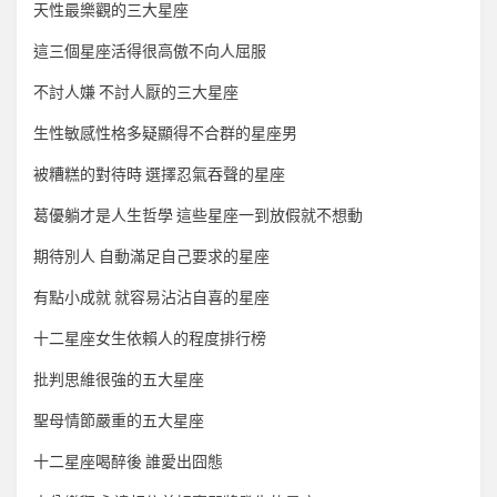
天性最樂觀的三大星座
這三個星座活得很高傲不向人屈服
不討人嫌 不討人厭的三大星座
生性敏感性格多疑顯得不合群的星座男
被糟糕的對待時 選擇忍氣吞聲的星座
葛優躺才是人生哲學 這些星座一到放假就不想動
期待別人 自動滿足自己要求的星座
有點小成就 就容易沾沾自喜的星座
十二星座女生依賴人的程度排行榜
批判思維很強的五大星座
聖母情節嚴重的五大星座
十二星座喝醉後 誰愛出囧態