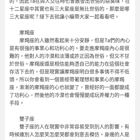
的，因此Ta在與人交往時也會散發出世俗的惡臭味，在
十二星座中其實也有三大星座是無比世俗的，那麼是哪
三大星座呢？接下去就讓小編帶大家一起看看吧。
摩羯座
摩羯座的人雖然看起來十分安靜，但是Ta們的內心
是有很強的事業心和功利心的。要走進摩羯座內心是很
難的，他對人的冷漠和淡薄或許正因為世俗，但又不甘
於世俗。摩羯座還是相信能夠憑自己的能力在這個社會
存活下去的，但是現實讓摩羯座明白很多事情不得不低
頭。所以你會看到一個曾經帶著理想和事業心的摩羯
座，漸漸的摩羯座的心也就變了，曾經好的一面都變成
了功利心，然後他的冷漠也會慢慢變成玩弄權力的一種
手段。
雙子座
雙子座的人在現實中非常容易受到別人的影響，有
時候連別人怎麼笑怎麼哭都會刻意去模仿。身邊的人是