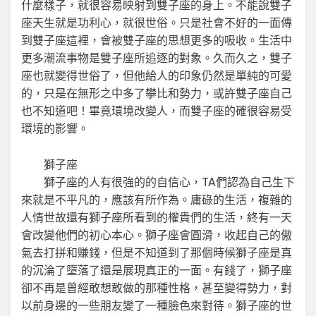
什麼樣子，就很容易映射到雙子座的身上。不能說雙子
座天生就是功利心，就很世俗。只是社會不好的一面傳
到雙子座這裡，會被雙子座的思想更多的吸收。生活中
更多潮流事物是雙子座所追逐的對象。久而久之，雙子
座也就變得世俗了，但他給人的印象仍然是單純的可愛
的，只是在無形之中多了攀比和勢力，或許雙子座自己
也不知道吧！畢竟環境改變人，而雙子座的確很容易受
環境的影響。
獅子座
獅子座的人有很強的的自信心，TA們認為自己生下
來就是不平凡的，應該有所作為。庸碌的生活，複雜的
人情世故還有獅子座所看到的權貴們的生活，終有一天
會改變他們的初心本心。獅子座會圓滑，收起自己的傲
氣去打拼和賺錢，但是不知道到了那個時候獅子座是真
的沉淪了墮落了還是展現真正的一面。有錢了，獅子座
卻不再是曾經敢想敢做的那種性格，甚至變得勢力，對
以前身邊的一些朋友變了一種臉色來對待。獅子座的世