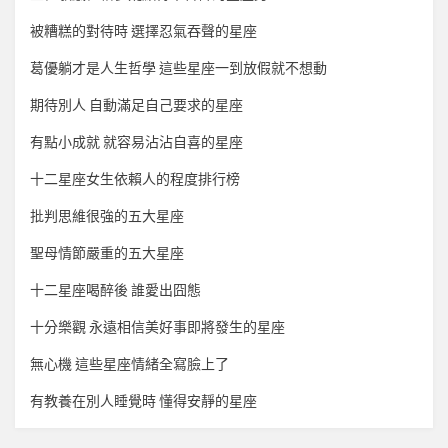
被糟糕的對待時 選擇忍氣吞聲的星座
葛優躺才是人生哲學 這些星座一到放假就不想動
期待別人 自動滿足自己要求的星座
有點小成就 就容易沾沾自喜的星座
十二星座女生依賴人的程度排行榜
批判思維很強的五大星座
聖母情節嚴重的五大星座
十二星座喝醉後 誰愛出囧態
十分樂觀 永遠相信美好事即將發生的星座
無心機 這些星座情緒全寫臉上了
有教養在別人睡覺時 懂得安靜的星座