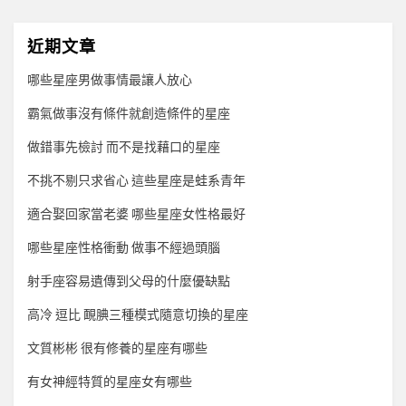
近期文章
哪些星座男做事情最讓人放心
霸氣做事沒有條件就創造條件的星座
做錯事先檢討 而不是找藉口的星座
不挑不剔只求省心 這些星座是蛙系青年
適合娶回家當老婆 哪些星座女性格最好
哪些星座性格衝動 做事不經過頭腦
射手座容易遺傳到父母的什麼優缺點
高冷 逗比 靦腆三種模式隨意切換的星座
文質彬彬 很有修養的星座有哪些
有女神經特質的星座女有哪些