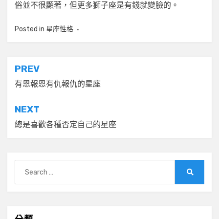
俗並不很顯著，但更多獅子座是有錢就變臉的。
Posted in
星座性格
文
PREV
章
有恩報恩有仇報仇的星座
導
NEXT
覽
總是喜歡各種否定自己的星座
Search
for:
Search