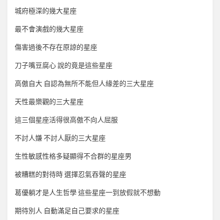
城府極深的幾大星座
最不會演戲的幾大星座
傷害過後不存在原諒的星座
刀子嘴豆腐心 說的竟是這些星座
高傲自大 自認為無所不能但人緣差的三大星座
天性最樂觀的三大星座
這三個星座活得很高傲不向人屈服
不討人嫌 不討人厭的三大星座
生性敏感性格多疑顯得不合群的星座男
被糟糕的對待時 選擇忍氣吞聲的星座
葛優躺才是人生哲學 這些星座一到放假就不想動
期待別人 自動滿足自己要求的星座