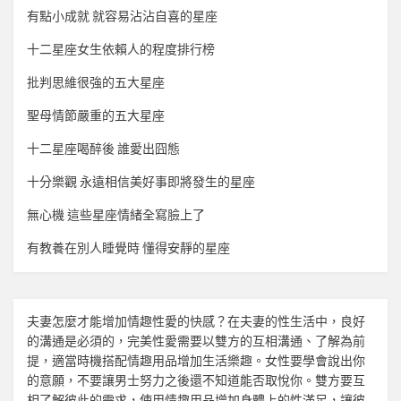
有點小成就 就容易沾沾自喜的星座
十二星座女生依賴人的程度排行榜
批判思維很強的五大星座
聖母情節嚴重的五大星座
十二星座喝醉後 誰愛出囧態
十分樂觀 永遠相信美好事即將發生的星座
無心機 這些星座情緒全寫臉上了
有教養在別人睡覺時 懂得安靜的星座
夫妻怎麼才能增加
情趣
性愛的快感？在夫妻的性生活中，良好
的溝通是必須的，完美性愛需要以雙方的互相溝通、了解為前
提，適當時機搭配
情趣用品
增加生活樂趣。女性要學會說出你
的意願，不要讓男士努力之後還不知道能否取悅你。雙方要互
相了解彼此的需求，使用
情趣用品
增加身體上的性滿足，讓彼