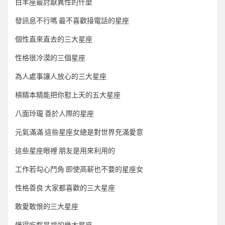
白羊座最討厭異性的什麼
發訊息不行嗎 最不喜歡接電話的星座
個性直來直去的三大星座
性格很冷漠的三個星座
為人處事讓人放心的三大星座
槓精本精能把你懟上天的五大星座
八面玲瓏 善於人際的星座
元氣滿滿 這些星座女總是對世界充滿愛意
這些星座眼裡 朋友是用來利用的
工作若勾心鬥角 即使高薪也不要的星座女
性格善良 大家都喜歡的三大星座
敢愛敢恨的三大星座