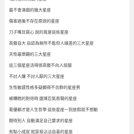
最不會演戲的幾大星座
傷害過後不存在原諒的星座
刀子嘴豆腐心 說的竟是這些星座
高傲自大 自認為無所不能但人緣差的三大星座
天性最樂觀的三大星座
這三個星座活得很高傲不向人屈服
不討人嫌 不討人厭的三大星座
生性敏感性格多疑顯得不合群的星座男
被糟糕的對待時 選擇忍氣吞聲的星座
葛優躺才是人生哲學 這些星座一到放假就不想動
期待別人 自動滿足自己要求的星座
有點小成就 就容易沾沾自喜的星座