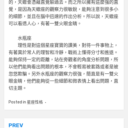
的，天蠍會憑藉直覺躲過去。而之所以擁有這麼強的直
覺，是因為天蠍座的觀察力很敏銳，能夠注意到很多小
的細節，並且在腦中迅速的作出分析。所以說，天蠍座
可以看透人心，有著一雙火眼金睛。
水瓶座
理性是對這個星座寶寶的讚美，對待一件事物上，
有著異於常人的理智和冷靜，戰術上懂得分寸和進退。
能夠保持一定的距離，站在旁觀者的角度分析問題，所
以他們能夠看出問題的根本，不會輕易被套路或者是被
忽悠欺騙。另外水瓶座的觀察力很強，簡直是有一雙火
眼金睛，他們能夠從一些細節和微表情上看出問題，直
切主題。
Posted in
星座性格
文
PREV