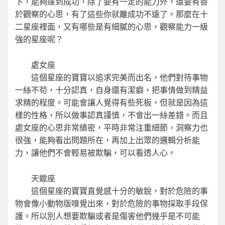
下，能夠達到成功，除了要有一定的能力外，還要有善
於觀察的心思，有了這些你就離成功不遠了。那麼在十
二星座裡面，又有哪些是有細膩的心思，觀察能力一級
強的星座呢？
處女座
這個星座的寶寶以追求完美而出名，他們對待事物
一絲不苟，十分認真，自身還有潔癖，把事情做到精益
求精的程度。可能會讓人覺得有些死板，但就是因為這
樣的性格，所以做事認真謹慎，不會出一絲差錯。而且
處女座的心思非常縝密，平時非常注重細節，洞察力也
很強，能夠看出問題所在，再加上出眾的邏輯分析能
力，讓他們不會輕易被欺騙，可以看透人心。
天蠍座
這個星座的寶寶直覺感十分的敏銳，對於危險的事
物會像小動物版嗅覺出來，對於危險的事物採取手段保
護。所以別人想要欺騙或者是傷害他們幾乎是不可能