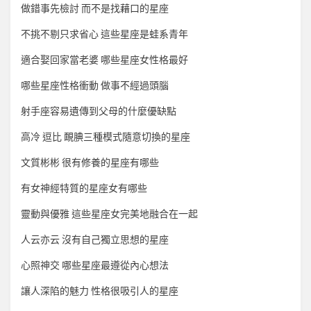
做錯事先檢討 而不是找藉口的星座
不挑不剔只求省心 這些星座是蛙系青年
適合娶回家當老婆 哪些星座女性格最好
哪些星座性格衝動 做事不經過頭腦
射手座容易遺傳到父母的什麼優缺點
高冷 逗比 靦腆三種模式隨意切換的星座
文質彬彬 很有修養的星座有哪些
有女神經特質的星座女有哪些
靈動與優雅 這些星座女完美地融合在一起
人云亦云 沒有自己獨立思想的星座
心照神交 哪些星座最遵從內心想法
讓人深陷的魅力 性格很吸引人的星座