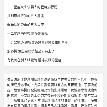
十二星座女生依賴人的程度排行榜
批判思維很強的五大星座
聖母情節嚴重的五大星座
十二星座喝醉後 誰愛出囧態
十分樂觀 永遠相信美好事即將發生的星座
無心機 這些星座情緒全寫臉上了
有教養在別人睡覺時 懂得安靜的星座
夫妻怎麼才能增加
情趣
性愛的快感？在夫妻的性生活中，良好
的溝通是必須的，完美性愛需要以雙方的互相溝通、了解為前
提，適當時機搭配
情趣用品
增加生活樂趣。女性要學會說出你
的意願，不要讓男士努力之後還不知道能否取悅你。雙方要互
相了解彼此的需求，使用
情趣用品
增加身體上的性滿足，讓彼
此有滿意的
情趣
性愛。
情趣用品
古稱淫器、淫具，泛指幫助性