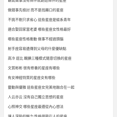
霸氣做事沒有條件就創造條件的星座
做錯事先檢討 而不是找藉口的星座
不挑不剔只求省心 這些星座是蛙系青年
適合娶回家當老婆 哪些星座女性格最好
哪些星座性格衝動 做事不經過頭腦
射手座容易遺傳到父母的什麼優缺點
高冷 逗比 靦腆三種模式隨意切換的星座
文質彬彬 很有修養的星座有哪些
有女神經特質的星座女有哪些
靈動與優雅 這些星座女完美地融合在一起
人云亦云 沒有自己獨立思想的星座
心照神交 哪些星座最遵從內心想法
讓人深陷的魅力 性格很吸引人的星座