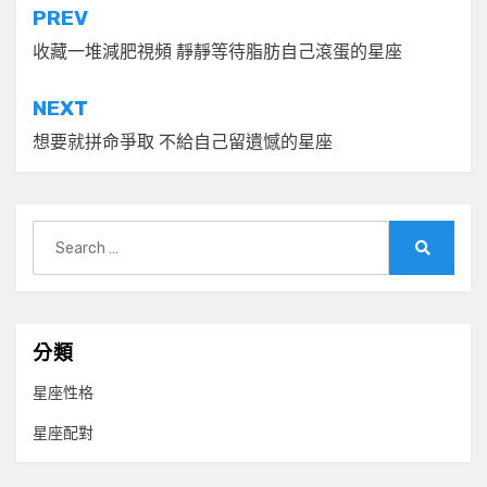
文
PREV
章
收藏一堆減肥視頻 靜靜等待脂肪自己滾蛋的星座
導
NEXT
覽
想要就拼命爭取 不給自己留遺憾的星座
Search
for:
Search
分類
星座性格
星座配對