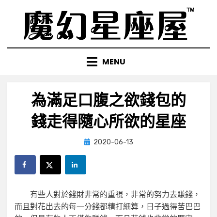
Skip
to
content
MENU
為滿足口腹之欲錢包的
錢走得隨心所欲的星座
Posted
by
2020-06-13
小編
on
有些人對於錢財非常的重視，非常的努力去賺錢，
而且對花出去的每一分錢都精打細算，日子過得苦巴巴