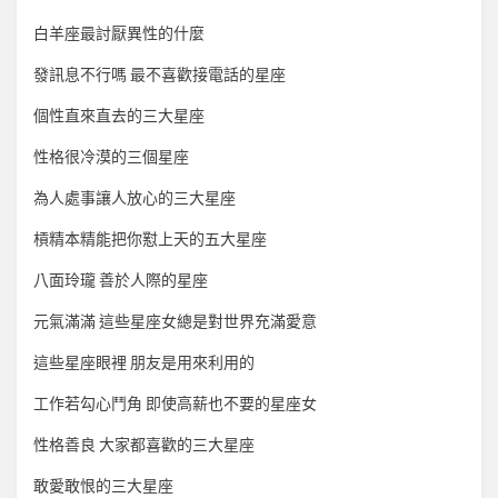
白羊座最討厭異性的什麼
發訊息不行嗎 最不喜歡接電話的星座
個性直來直去的三大星座
性格很冷漠的三個星座
為人處事讓人放心的三大星座
槓精本精能把你懟上天的五大星座
八面玲瓏 善於人際的星座
元氣滿滿 這些星座女總是對世界充滿愛意
這些星座眼裡 朋友是用來利用的
工作若勾心鬥角 即使高薪也不要的星座女
性格善良 大家都喜歡的三大星座
敢愛敢恨的三大星座