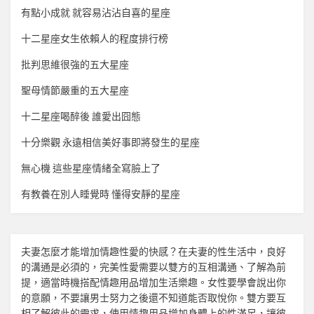
有點小成就 就容易沾沾自喜的星座
十二星座女生依賴人的程度排行榜
批判思維很強的五大星座
聖母情節嚴重的五大星座
十二星座喝醉後 誰愛出囧態
十分樂觀 永遠相信美好事即將發生的星座
無心機 這些星座情緒全寫臉上了
有教養在別人睡覺時 懂得安靜的星座
夫妻怎麼才能增加
情趣
性愛的快感？在夫妻的性生活中，良好
的溝通是必須的，完美性愛需要以雙方的互相溝通、了解為前
提，適當時機搭配
情趣用品
增加生活樂趣。女性要學會說出你
的意願，不要讓男士努力之後還不知道能否取悅你。雙方要互
相了解彼此的需求，使用
情趣用品
增加身體上的性滿足，讓彼