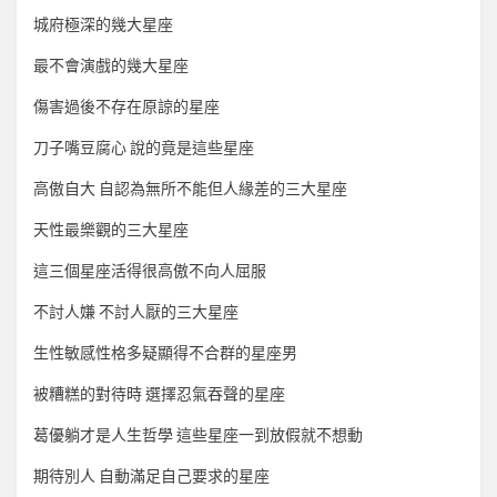
城府極深的幾大星座
最不會演戲的幾大星座
傷害過後不存在原諒的星座
刀子嘴豆腐心 說的竟是這些星座
高傲自大 自認為無所不能但人緣差的三大星座
天性最樂觀的三大星座
這三個星座活得很高傲不向人屈服
不討人嫌 不討人厭的三大星座
生性敏感性格多疑顯得不合群的星座男
被糟糕的對待時 選擇忍氣吞聲的星座
葛優躺才是人生哲學 這些星座一到放假就不想動
期待別人 自動滿足自己要求的星座