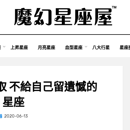
類
上昇星座
月亮星座
血型星座
八大行星
星座
取 不給自己留遺憾的
星座
Posted
by
2020-06-13
小編
on