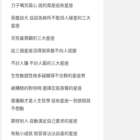
刀子嘴豆腐心 說的竟是這些星座
高傲自大 自認為無所不能但人緣差的三大
星座
天性最樂觀的三大星座
這三個星座活得很高傲不向人屈服
不討人嫌 不討人厭的三大星座
生性敏感性格多疑顯得不合群的星座男
被糟糕的對待時 選擇忍氣吞聲的星座
葛優躺才是人生哲學 這些星座一到放假就
不想動
期待別人 自動滿足自己要求的星座
有點小成就 就容易沾沾自喜的星座