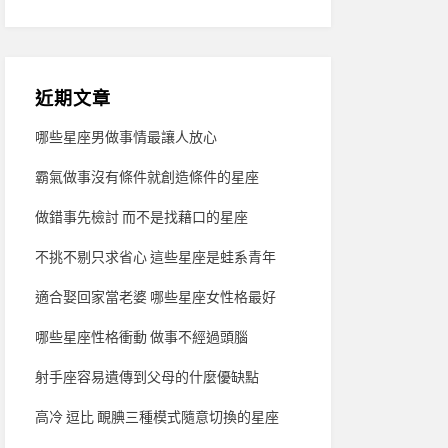
近期文章
哪些星座男做事情最讓人放心
霸氣做事沒有條件就創造條件的星座
做錯事先檢討 而不是找藉口的星座
不挑不剔只求省心 這些星座是蛙系青年
適合娶回家當老婆 哪些星座女性格最好
哪些星座性格衝動 做事不經過頭腦
射手座容易遺傳到父母的什麼優缺點
高冷 逗比 靦腆三種模式隨意切換的星座