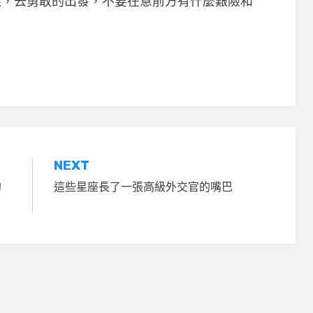
樣，去勇敢的出發，不要在意前方有什麼艱險和
NEXT
的
這些星座長了一張高級外交官的嘴巴