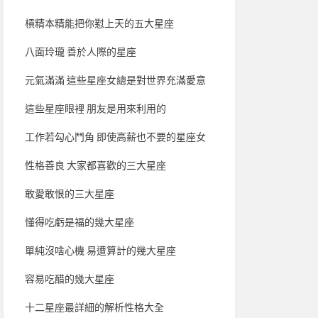
槓精本精能把你懟上天的五大星座
八面玲瓏 善於人際的星座
元氣滿滿 這些星座女總是對世界充滿愛意
這些星座眼裡 朋友是用來利用的
工作若勾心鬥角 即使高薪也不要的星座女
性格善良 大家都喜歡的三大星座
敢愛敢恨的三大星座
懂得吃虧是福的幾大星座
單純沒啥心機 易遭算計的幾大星座
容易吃醋的幾大星座
十二星座最詳細的解析性格大全