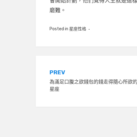
會開始計劃，他們覺得人生就是這
磨難。
Posted in
星座性格
文
PREV
為滿足口腹之欲錢包的錢走得隨心所欲
章
星座
導
覽