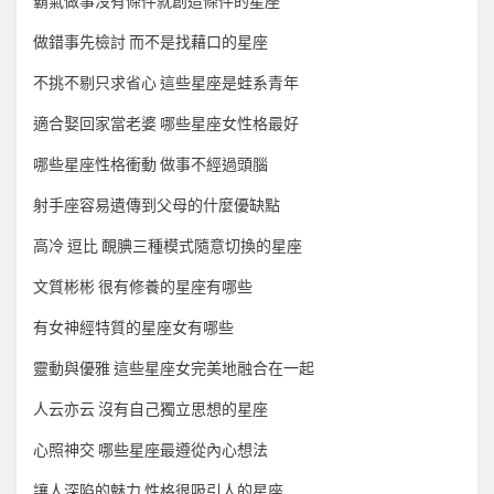
霸氣做事沒有條件就創造條件的星座
做錯事先檢討 而不是找藉口的星座
不挑不剔只求省心 這些星座是蛙系青年
適合娶回家當老婆 哪些星座女性格最好
哪些星座性格衝動 做事不經過頭腦
射手座容易遺傳到父母的什麼優缺點
高冷 逗比 靦腆三種模式隨意切換的星座
文質彬彬 很有修養的星座有哪些
有女神經特質的星座女有哪些
靈動與優雅 這些星座女完美地融合在一起
人云亦云 沒有自己獨立思想的星座
心照神交 哪些星座最遵從內心想法
讓人深陷的魅力 性格很吸引人的星座