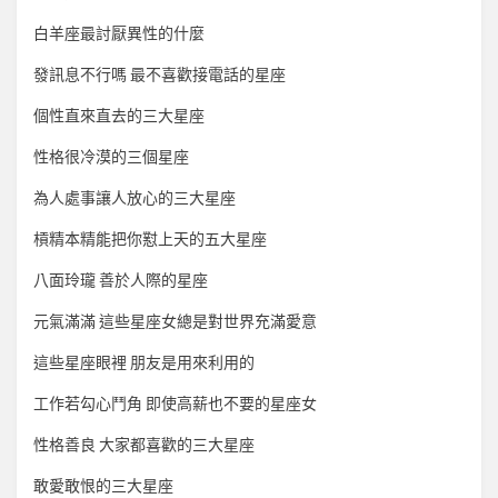
白羊座最討厭異性的什麼
發訊息不行嗎 最不喜歡接電話的星座
個性直來直去的三大星座
性格很冷漠的三個星座
為人處事讓人放心的三大星座
槓精本精能把你懟上天的五大星座
八面玲瓏 善於人際的星座
元氣滿滿 這些星座女總是對世界充滿愛意
這些星座眼裡 朋友是用來利用的
工作若勾心鬥角 即使高薪也不要的星座女
性格善良 大家都喜歡的三大星座
敢愛敢恨的三大星座