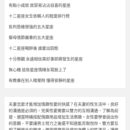
有點小成就 就容易沾沾自喜的星座
十二星座女生依賴人的程度排行榜
批判思維很強的五大星座
聖母情節嚴重的五大星座
十二星座喝醉後 誰愛出囧態
十分樂觀 永遠相信美好事即將發生的星座
無心機 這些星座情緒全寫臉上了
有教養在別人睡覺時 懂得安靜的星座
夫妻怎麼才能增加
情趣
性愛的快感？在夫妻的性生活中，良好
的溝通是必須的，完美性愛需要以雙方的互相溝通、了解為前
提，適當時機搭配
情趣用品
增加生活樂趣。女性要學會說出你
的意願，不要讓男士努力之後還不知道能否取悅你。雙方要互
相了解彼此的需求，使用
情趣用品
增加身體上的性滿足，讓彼