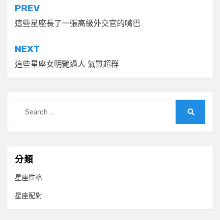
文
PREV
章
這些星座長了一張高級外交官的嘴巴
導
NEXT
覽
這些星座女明艷過人 氣質超群
Search
for:
Search
分類
星座性格
星座配對