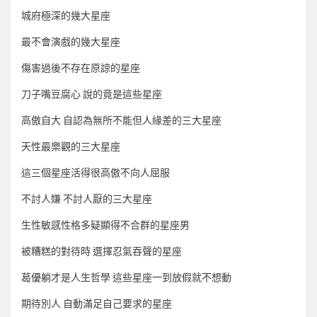
城府極深的幾大星座
最不會演戲的幾大星座
傷害過後不存在原諒的星座
刀子嘴豆腐心 說的竟是這些星座
高傲自大 自認為無所不能但人緣差的三大星座
天性最樂觀的三大星座
這三個星座活得很高傲不向人屈服
不討人嫌 不討人厭的三大星座
生性敏感性格多疑顯得不合群的星座男
被糟糕的對待時 選擇忍氣吞聲的星座
葛優躺才是人生哲學 這些星座一到放假就不想動
期待別人 自動滿足自己要求的星座