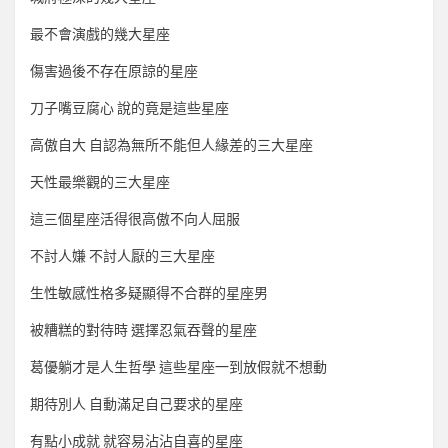
最不會演戲的幾大星座
傷害過後不存在原諒的星座
刀子嘴豆腐心 說的竟是這些星座
高傲自大 自認為無所不能但人緣差的三大星座
天性最樂觀的三大星座
這三個星座活得很高傲不向人屈服
不討人嫌 不討人厭的三大星座
生性敏感性格多疑顯得不合群的星座男
被糟糕的對待時 選擇忍氣吞聲的星座
葛優躺才是人生哲學 這些星座一到放假就不想動
期待別人 自動滿足自己要求的星座
有點小成就 就容易沾沾自喜的星座