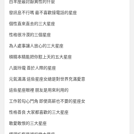
白羊座最討厭異性的什麼
發訊息不行嗎 最不喜歡接電話的星座
個性直來直去的三大星座
性格很冷漠的三個星座
為人處事讓人放心的三大星座
槓精本精能把你懟上天的五大星座
八面玲瓏 善於人際的星座
元氣滿滿 這些星座女總是對世界充滿愛意
這些星座眼裡 朋友是用來利用的
工作若勾心鬥角 即使高薪也不要的星座女
性格善良 大家都喜歡的三大星座
敢愛敢恨的三大星座