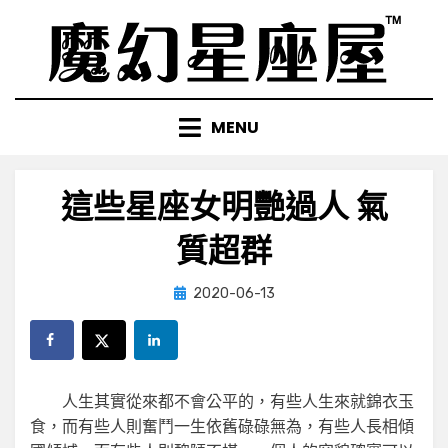
Skip
to
content
MENU
這些星座女明艷過人 氣
質超群
Posted
by
2020-06-13
小編
on
人生其實從來都不會公平的，有些人生來就錦衣玉
食，而有些人則奮鬥一生依舊碌碌無為，有些人長相傾