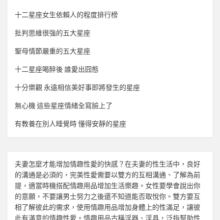
十二星座女生依賴人的程度排行榜
批判思維很強的五大星座
聖母情節嚴重的五大星座
十二星座喝醉後 誰愛出囧態
十分樂觀 永遠相信美好事即將發生的星座
無心機 這些星座情緒全寫臉上了
有教養在別人睡覺時 懂得安靜的星座
夫妻怎麼才能增加
情趣
性愛的快感？在夫妻的性生活中，良好
的溝通是必須的，完美性愛需要以雙方的互相溝通、了解為前
提，適當時機搭配
情趣用品
增加生活樂趣。女性要學會說出你
的意願，不要讓男士努力之後還不知道能否取悅你。雙方要互
相了解彼此的需求，使用
情趣用品
增加身體上的性滿足，讓彼
此有滿意的
情趣
性愛。
情趣用品
古稱淫器、淫具，泛指幫助性