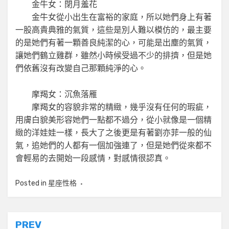
金牛女：閉月羞花
金牛女從小出生在富裕的家庭，所以她們身上有著
一股高貴典雅的氣質，這些是別人難以模仿的，最主要
的是她們有著一顆善良純潔的心，可能是出塵的氣質，
讓她們鶴立雞群，雖然小時候受過不少的排擠，但是她
們依舊沒有改變自己那顆純淨的心。
摩羯女：沉魚落雁
摩羯女的容貌非常的精緻，幾乎沒有任何的瑕疵，
用膚白貌美形容她們一點都不過分，從小就像是一個精
緻的洋娃娃一樣，長大了之後更是有著劉亦菲一般的仙
氣，追她們的人都有一個加強連了，但是她們從來都不
會輕易的去開始一段感情，對感情很認真。
Posted in
星座性格
文
PREV