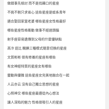
做錯事先檢討 而不是找藉口的星座
不挑不剔只求省心 這些星座是蛙系青年
適合娶回家當老婆 哪些星座女性格最好
哪些星座性格衝動 做事不經過頭腦
射手座容易遺傳到父母的什麼優缺點
高冷 逗比 靦腆三種模式隨意切換的星座
文質彬彬 很有修養的星座有哪些
有女神經特質的星座女有哪些
靈動與優雅 這些星座女完美地融合在一起
人云亦云 沒有自己獨立思想的星座
心照神交 哪些星座最遵從內心想法
讓人深陷的魅力 性格很吸引人的星座