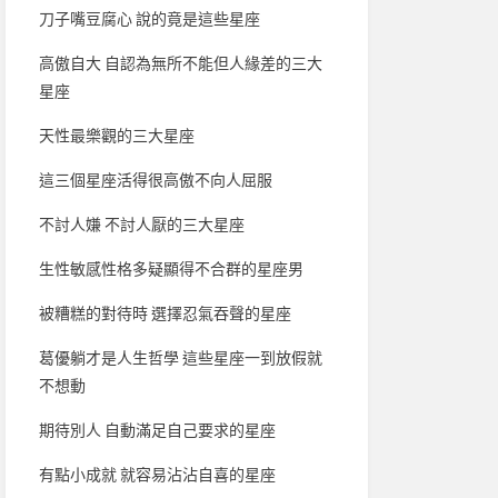
刀子嘴豆腐心 說的竟是這些星座
高傲自大 自認為無所不能但人緣差的三大
星座
天性最樂觀的三大星座
這三個星座活得很高傲不向人屈服
不討人嫌 不討人厭的三大星座
生性敏感性格多疑顯得不合群的星座男
被糟糕的對待時 選擇忍氣吞聲的星座
葛優躺才是人生哲學 這些星座一到放假就
不想動
期待別人 自動滿足自己要求的星座
有點小成就 就容易沾沾自喜的星座