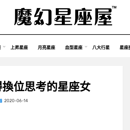
類
上昇星座
月亮星座
血型星座
八大行星
星座
得換位思考的星座女
Posted
by
2020-06-14
小編
on