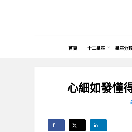
Skip
to
content
首頁
十二星座
星座分
心細如發懂