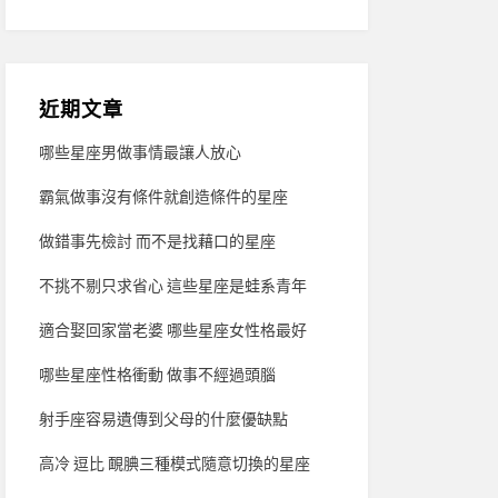
近期文章
哪些星座男做事情最讓人放心
霸氣做事沒有條件就創造條件的星座
做錯事先檢討 而不是找藉口的星座
不挑不剔只求省心 這些星座是蛙系青年
適合娶回家當老婆 哪些星座女性格最好
哪些星座性格衝動 做事不經過頭腦
射手座容易遺傳到父母的什麼優缺點
高冷 逗比 靦腆三種模式隨意切換的星座