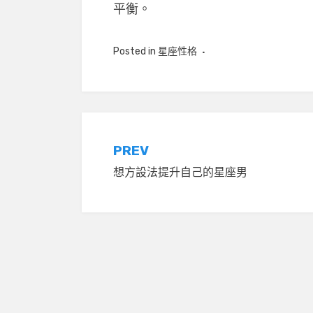
平衡。
Posted in
星座性格
文
PREV
想方設法提升自己的星座男
章
導
覽