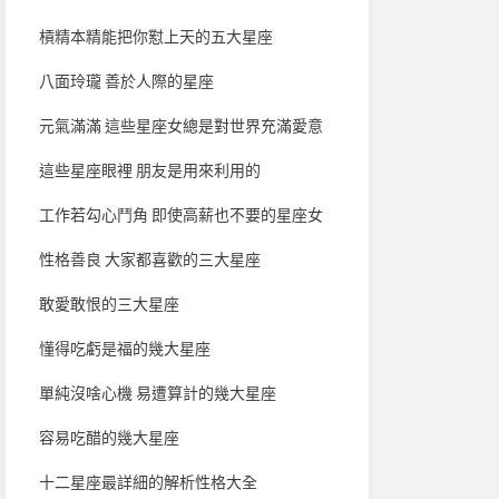
槓精本精能把你懟上天的五大星座
八面玲瓏 善於人際的星座
元氣滿滿 這些星座女總是對世界充滿愛意
這些星座眼裡 朋友是用來利用的
工作若勾心鬥角 即使高薪也不要的星座女
性格善良 大家都喜歡的三大星座
敢愛敢恨的三大星座
懂得吃虧是福的幾大星座
單純沒啥心機 易遭算計的幾大星座
容易吃醋的幾大星座
十二星座最詳細的解析性格大全