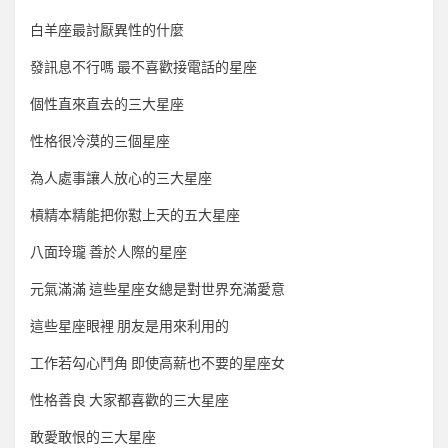
白羊座最討厭異性的什麼
發訊息不行嗎 最不喜歡接電話的星座
個性直來直去的三大星座
性格很冷漠的三個星座
為人處事讓人放心的三大星座
槓精本精能把你懟上天的五大星座
八面玲瓏 善於人際的星座
元氣滿滿 這些星座女總是對世界充滿愛意
這些星座眼裡 朋友是用來利用的
工作若勾心鬥角 即使高薪也不要的星座女
性格善良 大家都喜歡的三大星座
敢愛敢恨的三大星座