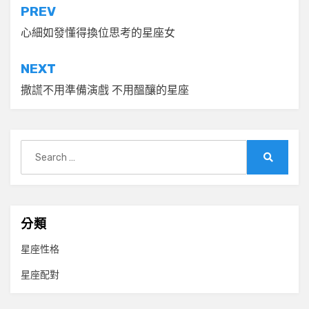
文
PREV
章
心細如發懂得換位思考的星座女
導
NEXT
覽
撒謊不用準備演戲 不用醞釀的星座
Search
for:
Search
分類
星座性格
星座配對