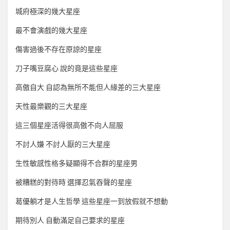
城府極深的幾大星座
最不會演戲的幾大星座
傷害過後不存在原諒的星座
刀子嘴豆腐心 說的竟是這些星座
高傲自大 自認為無所不能但人緣差的三大星座
天性最樂觀的三大星座
這三個星座活得很高傲不向人屈服
不討人嫌 不討人厭的三大星座
生性敏感性格多疑顯得不合群的星座男
被糟糕的對待時 選擇忍氣吞聲的星座
葛優躺才是人生哲學 這些星座一到放假就不想動
期待別人 自動滿足自己要求的星座