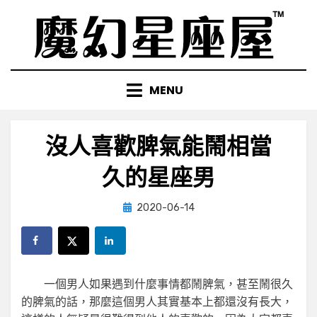
Skip
to
content
MENU
沒人喜歡脾氣能鬧相當
久的星座男
Posted
by
2020-06-14
小編
on
一個男人如果遇到什麼事情都鬧脾氣，甚至鬧很久
的脾氣的話，那麼這個男人其實基本上都還沒有長大，