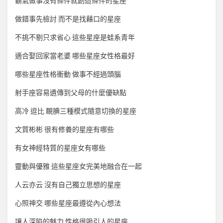
霸氣做事沒有條件就創造條件的星座
做錯事先檢討 而不是找藉口的星座
不挑不剔只求省心 這些星座是蛙系青年
適合娶回家當老婆 哪些星座女性格最好
哪些星座性格衝動 做事不經過頭腦
射手座容易遺傳到父母的什麼優缺點
高冷 逗比 靦腆三種模式隨意切換的星座
文質彬彬 很有修養的星座有哪些
有女神經特質的星座女有哪些
靈動與優雅 這些星座女完美地融合在一起
人云亦云 沒有自己獨立思想的星座
心照神交 哪些星座最遵從內心想法
讓人深陷的魅力 性格很吸引人的星座