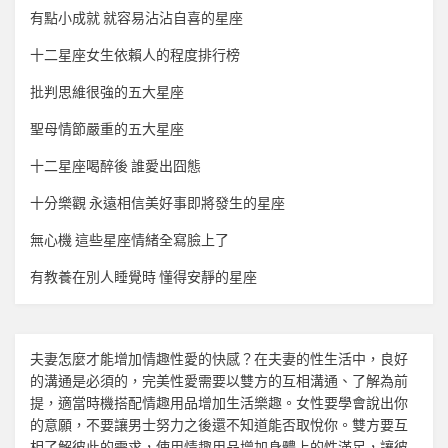
有點小成就 就容易沾沾自喜的星座
十二星座女生依賴人的程度排行榜
批判思維很強的五大星座
聖母情節嚴重的五大星座
十二星座喝醉後 誰愛出囧態
十分樂觀 永遠相信美好事即將發生的星座
無心機 這些星座情緒全寫臉上了
有教養在別人睡覺時 懂得安靜的星座
夫妻怎麼才能增加
情趣
性愛的快感？在夫妻的性生活中，良好
的溝通是必須的，完美性愛需要以雙方的互相溝通、了解為前
提，適當時機搭配
情趣用品
增加生活樂趣。女性要學會說出你
的意願，不要讓男士努力之後還不知道能否取悅你。雙方要互
相了解彼此的需求，使用
情趣用品
增加身體上的性滿足，讓彼