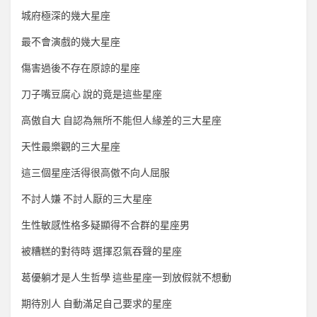
城府極深的幾大星座
最不會演戲的幾大星座
傷害過後不存在原諒的星座
刀子嘴豆腐心 說的竟是這些星座
高傲自大 自認為無所不能但人緣差的三大星座
天性最樂觀的三大星座
這三個星座活得很高傲不向人屈服
不討人嫌 不討人厭的三大星座
生性敏感性格多疑顯得不合群的星座男
被糟糕的對待時 選擇忍氣吞聲的星座
葛優躺才是人生哲學 這些星座一到放假就不想動
期待別人 自動滿足自己要求的星座