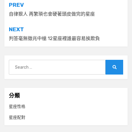
文
PREV
章
自律狠人 再繁瑣也會硬著頭皮做完的星座
導
NEXT
覽
判答毫無徵兆中槍 12星座裡誰最容易挨欺負
Search
for:
Search
分類
星座性格
星座配對