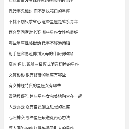
霸氣做事沒有條件就創造條件的星座
做錯事先檢討 而不是找藉口的星座
不挑不剔只求省心 這些星座是蛙系青年
適合娶回家當老婆 哪些星座女性格最好
哪些星座性格衝動 做事不經過頭腦
射手座容易遺傳到父母的什麼優缺點
高冷 逗比 靦腆三種模式隨意切換的星座
文質彬彬 很有修養的星座有哪些
有女神經特質的星座女有哪些
靈動與優雅 這些星座女完美地融合在一起
人云亦云 沒有自己獨立思想的星座
心照神交 哪些星座最遵從內心想法
讓人深陷的魅力 性格很吸引人的星座