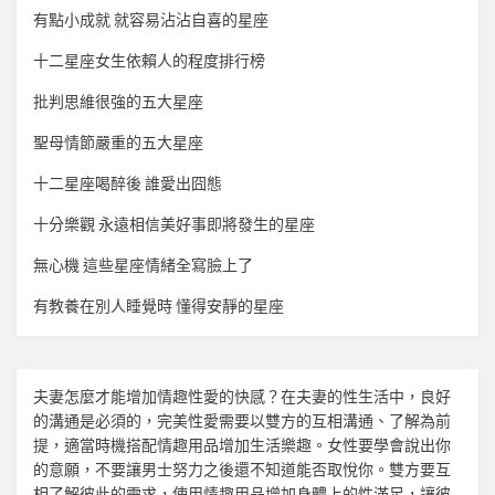
有點小成就 就容易沾沾自喜的星座
十二星座女生依賴人的程度排行榜
批判思維很強的五大星座
聖母情節嚴重的五大星座
十二星座喝醉後 誰愛出囧態
十分樂觀 永遠相信美好事即將發生的星座
無心機 這些星座情緒全寫臉上了
有教養在別人睡覺時 懂得安靜的星座
夫妻怎麼才能增加
情趣
性愛的快感？在夫妻的性生活中，良好
的溝通是必須的，完美性愛需要以雙方的互相溝通、了解為前
提，適當時機搭配
情趣用品
增加生活樂趣。女性要學會說出你
的意願，不要讓男士努力之後還不知道能否取悅你。雙方要互
相了解彼此的需求，使用
情趣用品
增加身體上的性滿足，讓彼