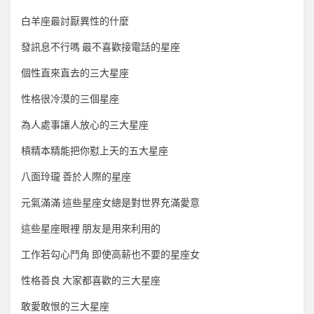
白羊座最討厭異性的什麼
發訊息不行嗎 最不喜歡接電話的星座
個性直來直去的三大星座
性格很冷漠的三個星座
為人處事讓人放心的三大星座
槓精本精能把你懟上天的五大星座
八面玲瓏 善於人際的星座
元氣滿滿 這些星座女總是對世界充滿愛意
這些星座眼裡 朋友是用來利用的
工作若勾心鬥角 即使高薪也不要的星座女
性格善良 大家都喜歡的三大星座
敢愛敢恨的三大星座