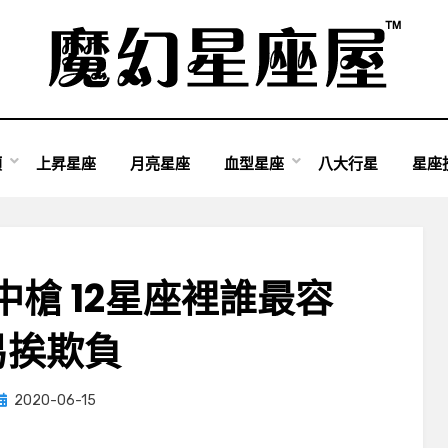
類
上昇星座
月亮星座
血型星座
八大行星
星座
槍 12星座裡誰最容
易挨欺負
Posted
by
2020-06-15
小編
on