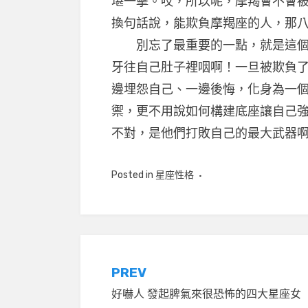
堪一擊。哎，所以呢，摩羯會不會
換句話說，能欺負摩羯座的人，那
別忘了最重要的一點，就是這個星
牙往自己肚子裡咽啊！一旦被欺負
邊埋怨自己、一邊後悔，化身為一
禦，更不用說如何構建底座讓自己
不對，是他們打敗自己的最大武器
Posted in
星座性格
文
PREV
好嚇人 發起脾氣來很恐怖的四大星座女
章