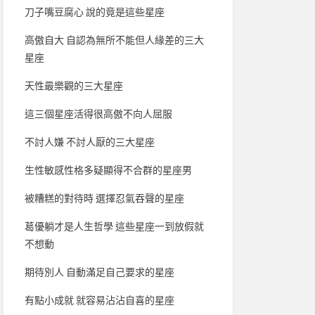
刀子嘴豆腐心 說的竟是這些星座
高傲自大 自認為無所不能但人緣差的三大
星座
天性最樂觀的三大星座
這三個星座活得很高傲不向人屈服
不討人嫌 不討人厭的三大星座
生性敏感性格多疑顯得不合群的星座男
被糟糕的對待時 選擇忍氣吞聲的星座
葛優躺才是人生哲學 這些星座一到放假就
不想動
期待別人 自動滿足自己要求的星座
有點小成就 就容易沾沾自喜的星座