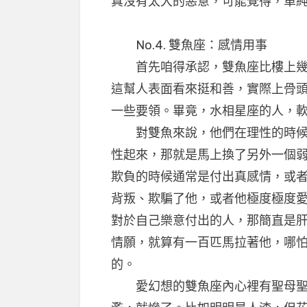
真沒有太大的惡意，可能覺得，單純
No.4. 雙魚座：感情用事
首先咱得承認，雙魚座比樓上幾位
這幫人表面看來挺和善，實際上骨
一些要領。畢竟，水相星座的人，
對雙魚來說，他們在理性的時候比
性起來，那就是馬上換了另外一個
欺負的時候通常是付出真感情，或
背叛、欺騙了他，或者他極度極度
對於自己樂意付出的人，那簡直是
情願，就算有一百匹馬拉著他，哪
的。
愛幻想的雙魚座內心裡有聖母聖子