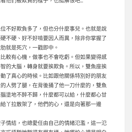
看他們被欺負的樣子，也挺解恨吧…
不好欺負多了，但也分什麼事兒。也就是說
頭硬不硬、好不好啃要因人而異，除非你掌握了
軟肋就是死穴，一戳即中。
較有心機，做事也不會吃虧。但如果變得感
弱智的大腦，轉身就要挨欺負。所以，雙魚座挨
者動了真心的時候。比如跟他關係特別好的朋友
愛的人劈了腿，在背後捅了他一刀什麼的，雙魚
肝腦塗地不醉不歸，什麼都可以給，什麼都心甘
怕給丫拉散架了，他們的心，還是向著那一邊
情結，也總愛任由自己的情緒氾濫，這一氾