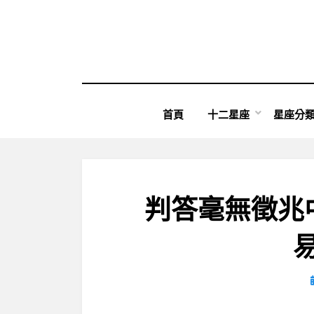
Skip
to
content
首頁
十二星座
星座分
判答毫無徵兆中