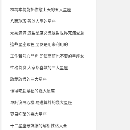
槓精本精能把你懟上天的五大星座
八面玲瓏 善於人際的星座
元氣滿滿 這些星座女總是對世界充滿愛意
這些星座眼裡 朋友是用來利用的
工作若勾心鬥角 即使高薪也不要的星座女
性格善良 大家都喜歡的三大星座
敢愛敢恨的三大星座
懂得吃虧是福的幾大星座
單純沒啥心機 易遭算計的幾大星座
容易吃醋的幾大星座
十二星座最詳細的解析性格大全