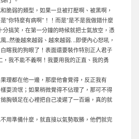
ei了。
脆弱的類型，如果一旦被打壓啊、被黑啊，
是“你特麼有病啊”！！而是“是不是我做錯什麼
十分搞笑，在第一分鐘的時候就把士氣放空，憑
…然後越來越弱、越來越弱. ..即便內心怒吼，
？白瞎我的狗眼了！表面還要裝作特別正人君子
仁，我不能不義啊！我要用我的正直、我的勇
果理都在他一邊，那麼他會覺得，反正我有
一樣耍流氓；如果稍微覺得不佔理了，那可不得
會搥胸頓足在心裡把自己凌遲了一百遍，真的就
用準備什麼，就直接以氣勢取勝，他們就完