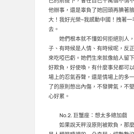
己的前提下，會在自己十萬個不情
他辦事，還是辜負了她回頭再腆著
大！我好光榮~我感動中國！拽著一
去。
她們根本就不懂如何拒絕別人，
子、有時候是人情、有時候呢，反正
來吃啞巴虧。她們生來就像給人留
好欺負，好使喚，有什麼事兒都可
場上的忍氣吞聲，還是情場上的多
了的原則憋出內傷，不發脾氣，不堅
心好累。
No.2. 巨蟹座：想太多總加戲
如果說天秤沒原則被欺負，那麼巨