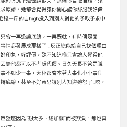
不願的情況下還強顏歡笑，無論你管他借錢，讓
臉求原諒，她都會覺得讓你開心讓你舒服我好偉
毛錢一斤的自high投入到別人對他的予取予求中
只會一再退讓底線，一再遷就，有時候是面
事情都發展成那樣了….反正總能給自己找個理由
下好印象，好評價，殊不知這樣只會讓人覺得他
以丟給他都可以不考慮代價。日久天長不管是職
一事不如少一事，天秤都會本著大事化小小事化
持底線，甚至不好意思讓別人知道她怒了…嗯，
蟹座因為“想太多、總加戲”而被欺負，那也真