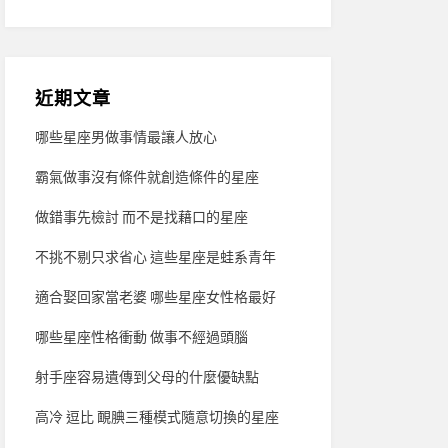
近期文章
哪些星座男做事情最讓人放心
霸氣做事沒有條件就創造條件的星座
做錯事先檢討 而不是找藉口的星座
不挑不剔只求省心 這些星座是蛙系青年
適合娶回家當老婆 哪些星座女性格最好
哪些星座性格衝動 做事不經過頭腦
射手座容易遺傳到父母的什麼優缺點
高冷 逗比 靦腆三種模式隨意切換的星座