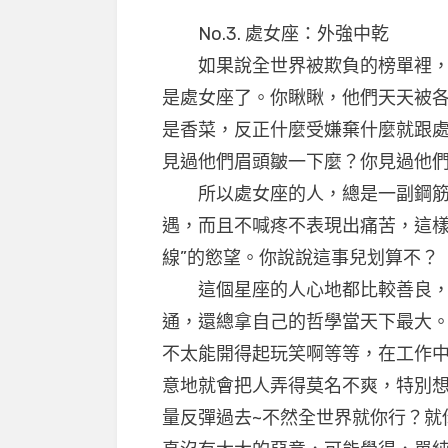
No.3. 處女座：外強中乾
如果說全世界被欺負的榜單裡，有
是處女座了。你瞅瞅，他們天天被
是香菜，反正什麼受嫌棄什麼就跟
見過他們眉頭皺一下麼？你見過他
所以處女座的人，總是一副鋼筋
遇，而且不喊疼不表現出痛苦，這樣
線”的慾望。你說說這事兒划算不？
這個星座的人心地都比較善良，
通，還總拿自己的哲學當天下最大
不太能開得起玩笑啊等等，在工作
意地就會把人弄得莫名不爽，特別想
量反彈過去~不然全世界就你行？就