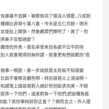
誰最不划算，被欺負完了還沒人憐愛…八成就
各種類比弄得七葷八素，今天是五仁月餅，明天
處女座扯上關係，然後觀眾們樂呵了，爽了，你
們哭鼻子反駁過麼？
鐵骨的外表，莫名承受來自各處不公平的待
別人就會覺得你無所謂，就會更有想挑戰你“底
做事一根筋，進一步說就是太死板不知道變
。比如不會察言觀色啊，特別容易火上澆油啊，
中和感情上還容易對人過於苛刻追求完美，不經
捉弄一下他們，或者欺負一下他們,把這種負能
你能？就你單純就你正直？？總而言之，外人還