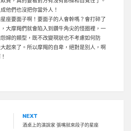
被欺負，真的要看對方有沒有節操和自覺性了。
八成他們也沒把你當外人！
座要面子啊！要面子的人會幹嗎？會打碎了
了，大摩羯們就會陷入到鑽牛角尖的怪圈裡，一
個怨婦的類型，既不改變現狀也不考慮如何防
強大起來了。所以摩羯的自卑，絕對是別人，啊
啊！
NEXT
酒桌上的演說家 張嘴就來段子的星座