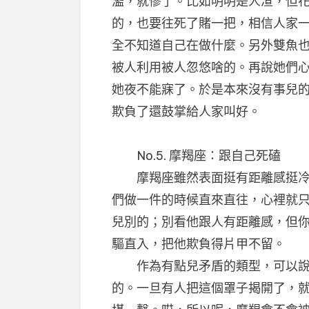
濫，就慘了。比如明明是人渣，但
的，也要往死了賭一把，相信人家
全不知道自己在做什麼。另外雙魚
被人利用被人忽悠啥的。再說她們
她夜不能寐了。於是本來沒有事兒
欺負了還鼓掌給人家叫好。
No.5. 摩羯座：跟自己死磕
摩羯座雖然表面挺有距離感挺冷血
們做一件的時候直來直往，心裡就
兒別的；別看他跟人有距離感，但
驅直入，把他欺負得片甲不留。
作為有點兒矛盾的類型，可以說
的。一旦有人把這個罩子揭開了，