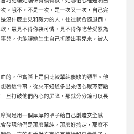
花言巧語騙她騙得有模有樣，她哪怕心裡是明白
一次。哦不，不是一次，是一次又一次，自己完
也是沒什麼主見和毅力的人，往往就會隨風倒，
心軟，最見不得你裝可憐，見不得你吃苦受累為
的事兒，也能讓她生生自己折騰出事兒來，被人
的，但實際上是個比較單純傻缺的類型。他
只想著這件事，從來不知道多出來個心眼琢磨點
你一旦打破他們內心的屏障，那就分分鐘可以長
摩羯是用一個厚厚的罩子給自己創造安全感
就會發現他們是那麼單純，那麼好搞定，那麼不