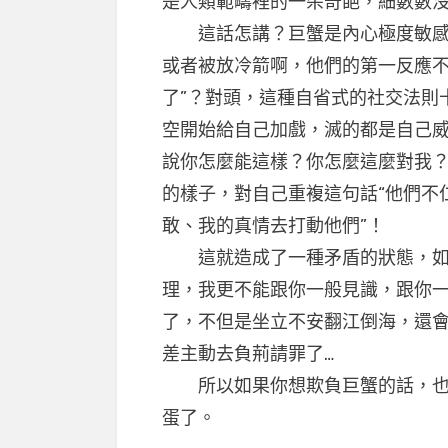
是人類範疇裡的一朵奇葩，細數數沒s
這話怎講？巨蟹是內心極度敏感和
或者被放冷箭啊，他們的第一反應不
了”？對頭，這種自省式的社交法則
空開始給自己加戲，滅的都是自己威風
說你怎麼能這樣？你怎麼這麼對我
的樣子，對自己重複這句話“他們不
敢、我的真情去打動他們”！
這就造成了一種矛盾的狀態，如
理，我更不能跟你一般見識，跟你
了，不但是坐立不安翻江倒海，還
差主動去負荊請罪了…
所以如果你想欺負巨蟹的話，也不
蛋了。